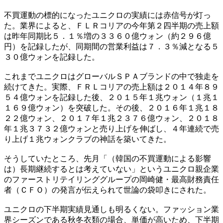
不買運動の標的になったユニクロの実績には赤信号が灯っ
た。業界によると、ＦＬＲコリアの今年第２四半期の売上額
は昨年同期比５．１％増の３３６０億ウォン（約２９６億
円）を記録したが、同期間の営業利益は７．３％減となる５
３０億ウォンを記録した。
これまでユニクロはグローバルＳＰＡブランドの中で独走を
続けてきた。実際、ＦＲＬコリアの売上額は２０１４年８９
５４億ウォンを記録した後、２０１５年１兆ウォン（１兆１
１６９億ウォン）を突破した。その後、２０１６年１兆１８
２２億ウォン、２０１７年１兆２３７６億ウォン、２０１８
年１兆３７３２億ウォンと売り上げを伸ばし、４年連続で売
り上げ１兆ウォンクラブの神話を築いてきた。
そうしていたところ、先月「（韓国の不買運動による影響
は）長期継続するとは考えていない」というユニクロ親企業
のファーストリテイリンググループの岡崎健・最高財務責任
者（ＣＦＯ）の発言が伝えられて世論の袋叩きにされた。
ユニクロの下半期実績見通しも明るくない。ファッション業
界シーズンである秋冬衣類の場合、単価が高いため、下半期