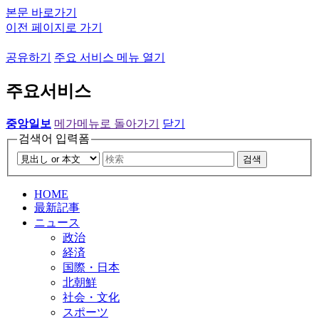
본문 바로가기
이전 페이지로 가기
공유하기
주요 서비스 메뉴 열기
주요서비스
중앙일보
메가메뉴로 돌아가기
닫기
검색어 입력폼
검색
HOME
最新記事
ニュース
政治
経済
国際・日本
北朝鮮
社会・文化
スポーツ