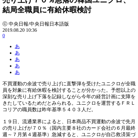
結局全職員に有給休暇検討
ⓒ 中央日報/中央日報日本語版
2019.08.20 10:36
0
あ
あ
あ
あ
あ
不買運動の余波で売り上げに直撃弾を受けたユニクロが全職
員を対象に有給休暇を検討することが分かった。予想以上の
深刻な売り上げ下落を記録しながら今年の経営計画に支障を
きたしているためだとみられる。ユニクロを運営するＦＲＬ
コリアの職員数は昨年基準５４０３人だ。
１９日、流通業界によると、日本商品不買運動の余波で先月
の売り上げが７０％（国内主要８社のカード会社の６月最終
週～７月第４週基準）急減すると、ユニクロが自己救済策づ