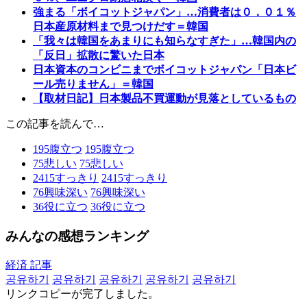
強まる「ボイコットジャパン」…消費者は０．０１％
日本産原材料まで見つけだす＝韓国
「我々は韓国をあまりにも知らなすぎた」…韓国内の
「反日」拡散に驚いた日本
日本資本のコンビニまでボイコットジャパン「日本ビ
ール売りません」＝韓国
【取材日記】日本製品不買運動が見落としているもの
この記事を読んで…
195
腹立つ
195
腹立つ
75
悲しい
75
悲しい
2415
すっきり
2415
すっきり
76
興味深い
76
興味深い
36
役に立つ
36
役に立つ
みんなの感想ランキング
経済 記事
공유하기
공유하기
공유하기
공유하기
공유하기
リンクコピーが完了しました。