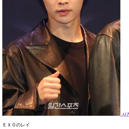
사
ＥＸＯのレイ