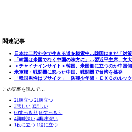
関連記事
日本は二股外交で生きる道を模索中…韓国はまだ「対策
「韓国は米国でなく中国の味方に」…習近平主席、文大
＜チャイナインサイト＞韓国、米国側に立つのか中国側
米軍艦・戦闘機に怒った中国、戦闘機で台湾を挑発
「韓国男性はブサイク」 防弾少年団・ＥＸＯのルック
この記事を読んで…
21
腹立つ
21
腹立つ
3
悲しい
3
悲しい
60
すっきり
60
すっきり
4
興味深い
4
興味深い
1
役に立つ
1
役に立つ