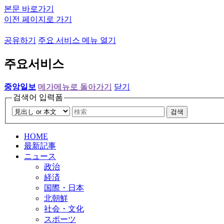
본문 바로가기
이전 페이지로 가기
공유하기
주요 서비스 메뉴 열기
주요서비스
중앙일보
메가메뉴로 돌아가기
닫기
검색어 입력폼
검색
HOME
最新記事
ニュース
政治
経済
国際・日本
北朝鮮
社会・文化
スポーツ