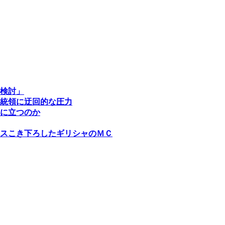
検討」
統領に迂回的な圧力
に立つのか
スこき下ろしたギリシャのＭＣ