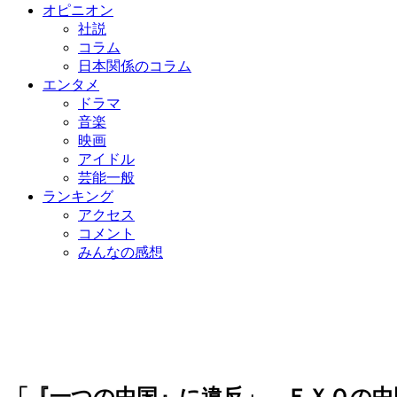
オピニオン
社説
コラム
日本関係のコラム
エンタメ
ドラマ
音楽
映画
アイドル
芸能一般
ランキング
アクセス
コメント
みんなの感想
「『一つの中国』に違反」…ＥＸＯの中