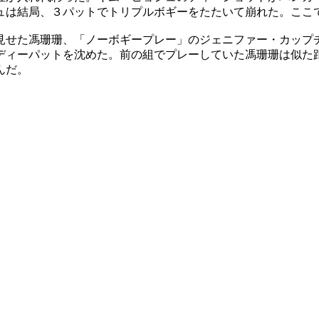
ュは結局、３パットでトリプルボギーをたたいて崩れた。ここ
見せた馮珊珊、「ノーボギープレー」のジェニファー・カップ
ディーパットを沈めた。前の組でプレーしていた馮珊珊は似た
んだ。