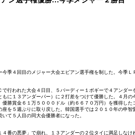
ー今季４回目のメジャー大会エビアン選手権を制した。今季Ｌ
Ｃで行われた大会４日目、５バーディー１ボギーで４アンダー
ともに１３アンダーパー）に２打差をつけて優勝した。４月の
。優勝賞金６１万５０００ドル（約６６７０万円）を獲得した
の座を５週ぶりに取り戻した。韓国選手では２０１０年の申智
続いて５人目の同大会優勝者になった。
１４番の悪夢」で崩れ、１３アンダーの２位タイに満足しなけ