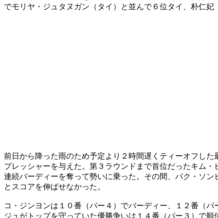
でモリヤ・ジュタヌガン（タイ）と並んで６位タイ、朴仁妃
前日から降った雨のため予定より２時間遅くティーオフした
プレッシャーを与えた。第３ラウンドまで首位だったキム・
連続バーディーを奪って勢いに乗った。その間、パク・ソン
とスコアを伸ばせなかった。
コ・ジンヨンは１０番（パー４）でバーディー、１２番（パ
ジュがトップを守っていた優勝争いは１４番（パー３）で順