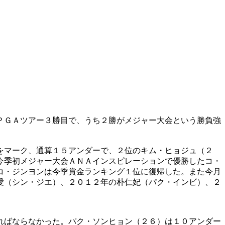
ＰＧＡツアー３勝目で、うち２勝がメジャー大会という勝負強
をマーク、通算１５アンダーで、２位のキム・ヒョジュ（２
今季初メジャー大会ＡＮＡインスピレーションで優勝したコ・
コ・ジンヨンは今季賞金ランキング１位に復帰した。また今月
愛（シン・ジエ）、２０１２年の朴仁妃（パク・インビ）、２
ればならなかった。パク・ソンヒョン（２６）は１０アンダー