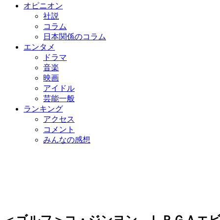
オピニオン
社説
コラム
日本関係のコラム
エンタメ
ドラマ
音楽
映画
アイドル
芸能一般
ランキング
アクセス
コメント
みんなの感想
＜ゴルフ＞コ・ジンヨン、ＬＰＧＡエビ