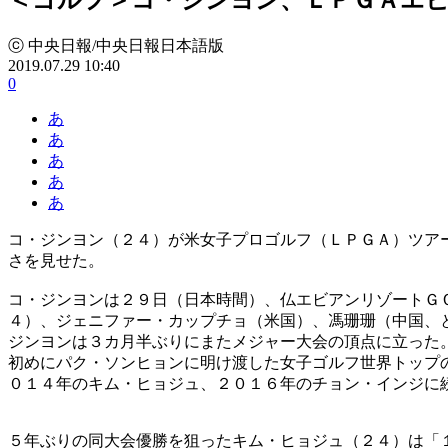
ⓒ 中央日報/中央日報日本語版
2019.07.29 10:40
0
あ
あ
あ
あ
あ
コ・ジンヨン（２４）が米女子プロゴルフ（ＬＰＧＡ）ツア
さを見せた。
コ・ジンヨンは２９日（日本時間）、仏エビアンリゾートＧ
４）、ジェニファー・カップチョ（米国）、馮珊珊（中国、
ジンヨンは３カ月半ぶりにまたメジャー大会の頂点に立った
初めにパク・ソンヒョンに明け渡した女子ゴルフ世界トップ
０１４年のキム・ヒョジュ、２０１６年のチョン・インジに
５年ぶりの同大会優勝を狙ったキム・ヒョジュ（２４）は「