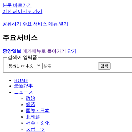
본문 바로가기
이전 페이지로 가기
공유하기
주요 서비스 메뉴 열기
주요서비스
중앙일보
메가메뉴로 돌아가기
닫기
검색어 입력폼
검색
HOME
最新記事
ニュース
政治
経済
国際・日本
北朝鮮
社会・文化
スポーツ