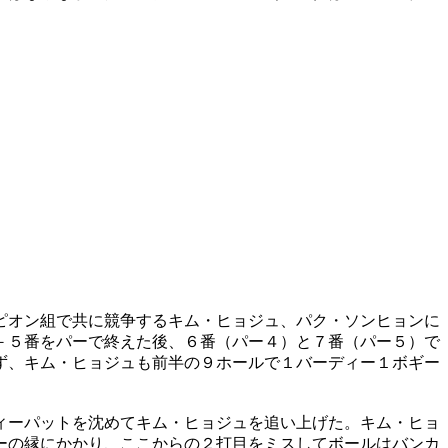
ピオン組で共に競争するキム・ヒョジュ、パク・ソンヒョンに
－５番をパーで終えた後、６番（パー４）と７番（パー５）で
ず、キム・ヒョジュも前半の９ホールで１バーディー１ボギー
ィーパットを沈めてキム・ヒョジュを追い上げた。キム・ヒョ
ーの縁にかかり、ここからの２打目をミスしてボールはバンカ