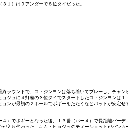
（３１）は９アンダーで８位タイだった。
最終ラウンドで、コ・ジンヨンは落ち着いてプレーし、チャン
ヒョジュに４打差の３位タイでスタートしたコ・ジンヨンは１
ヒョンが最初の２ホールでボギーをたたくなどパットが安定せ
ー４）でボギーとなった後、１３番（パー４）で長距離バーデ
位が入れ代わった。キム・ヒョジュのティーショットがバンカ