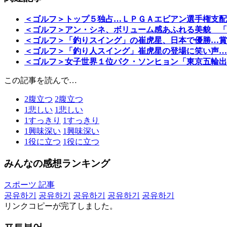
＜ゴルフ＞トップ５独占…ＬＰＧＡエビアン選手権支配
＜ゴルフ＞アン・シネ、ボリューム感あふれる美貌 「
＜ゴルフ＞「釣りスイング」の崔虎星、日本で優勝…賞
＜ゴルフ＞「釣り人スイング」崔虎星の登場に笑い声…
＜ゴルフ＞女子世界１位パク・ソンヒョン「東京五輪出
この記事を読んで…
2
腹立つ
2
腹立つ
1
悲しい
1
悲しい
1
すっきり
1
すっきり
1
興味深い
1
興味深い
1
役に立つ
1
役に立つ
みんなの感想ランキング
スポーツ 記事
공유하기
공유하기
공유하기
공유하기
공유하기
リンクコピーが完了しました。