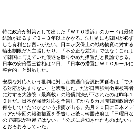
特に政府が対策として出した「ＷＴＯ提訴」のカードは最終
結論が出るまで２～３年以上かかる。法理的にも韓国が必ず
しも有利とは言いがたい。日本が安保上の戦略物資に対する
輸出制限だと主張したり、「不公正な差別」ではなくこれま
で韓国に与えていた優遇を取りやめた措置だと反論できる。
日本の安倍晋三首相は２日、「日本の措置はＷＴＯルールに
整合的」と対応した。
安易な対応という批判に対し産業通商資源部関係者は「でき
る対応があまりない」と釈明した。だが日帝強制徴用被害者
に対する大法院（最高裁）の賠償判決が下されたのは昨年１
０月だ。日本が強硬対応を予告してから８カ月間韓国政府が
何をしていたのかという指摘が出る。先月３０日に日本メデ
ィアが今回の報復措置を予告した後も韓国政府は「日曜日な
ので確認が容易ではない」「公式に通知されたものはない」
とおろおろしていた。