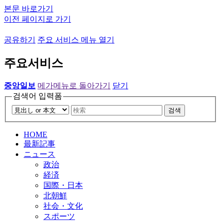
본문 바로가기
이전 페이지로 가기
공유하기
주요 서비스 메뉴 열기
주요서비스
중앙일보
메가메뉴로 돌아가기
닫기
검색어 입력폼
검색
HOME
最新記事
ニュース
政治
経済
国際・日本
北朝鮮
社会・文化
スポーツ