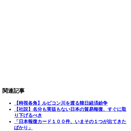
関連記事
【時視各角】ルビコン川を渡る韓日経済紛争
【社説】名分も実益もない日本の貿易報復、すぐに取
り下げるべき
「日本報復カード１００件、いまその１つが出てきた
ばかり」