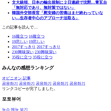
文大統領、日本の輸出規制に２日連続で沈黙…青瓦台
「無対応であり、無対策ではない」
韓国外交部長官「慰安婦の苦痛はまだ終わっていな
い…生存者中心のアプローチ法取る」
この記事を読んで…
16
腹立つ
16
腹立つ
19
悲しい
19
悲しい
2017
すっきり
2017
すっきり
230
興味深い
230
興味深い
35
役に立つ
35
役に立つ
みんなの感想ランキング
オピニオン 記事
공유하기
공유하기
공유하기
공유하기
공유하기
リンクコピーが完了しました。
포토뷰어
뉴스 메뉴 보기