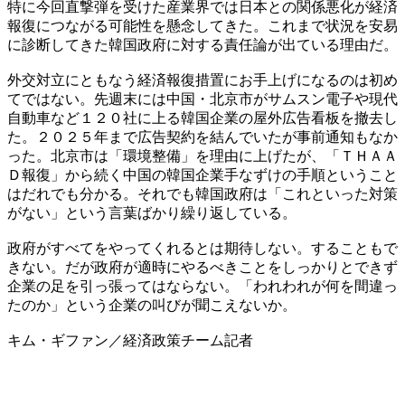
特に今回直撃弾を受けた産業界では日本との関係悪化が経済
報復につながる可能性を懸念してきた。これまで状況を安易
に診断してきた韓国政府に対する責任論が出ている理由だ。
外交対立にともなう経済報復措置にお手上げになるのは初め
てではない。先週末には中国・北京市がサムスン電子や現代
自動車など１２０社に上る韓国企業の屋外広告看板を撤去し
た。２０２５年まで広告契約を結んでいたが事前通知もなか
った。北京市は「環境整備」を理由に上げたが、「ＴＨＡＡ
Ｄ報復」から続く中国の韓国企業手なずけの手順ということ
はだれでも分かる。それでも韓国政府は「これといった対策
がない」という言葉ばかり繰り返している。
政府がすべてをやってくれるとは期待しない。することもで
きない。だが政府が適時にやるべきことをしっかりとできず
企業の足を引っ張ってはならない。「われわれが何を間違っ
たのか」という企業の叫びが聞こえないか。
キム・ギファン／経済政策チーム記者