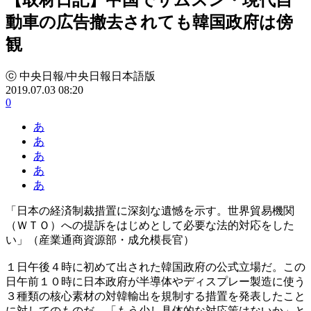
動車の広告撤去されても韓国政府は傍
観
ⓒ 中央日報/中央日報日本語版
2019.07.03 08:20
0
あ
あ
あ
あ
あ
「日本の経済制裁措置に深刻な遺憾を示す。世界貿易機関
（ＷＴＯ）への提訴をはじめとして必要な法的対応をした
い」（産業通商資源部・成允模長官）
１日午後４時に初めて出された韓国政府の公式立場だ。この
日午前１０時に日本政府が半導体やディスプレー製造に使う
３種類の核心素材の対韓輸出を規制する措置を発表したこと
に対してのものだ。「もう少し具体的な対応策はないか」と