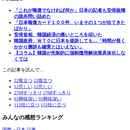
「これが報復でなければ何か」日本の記者も安倍政権
の詭弁問い詰めた
「日本報復カード１００件、いまその１つが出てきた
ばかり」
安倍首相、韓国経済の痛いところを叩いた
韓国政府、ＷＴＯに日本を提訴しても…「時間が長く
かかり勝訴も確実とはいえない」
【コラム】韓国が先制的に強制徴用解決策具体化しな
くては
この記事を読んで…
22
腹立つ
22
腹立つ
12
悲しい
12
悲しい
2768
すっきり
2768
すっきり
93
興味深い
93
興味深い
112
役に立つ
112
役に立つ
みんなの感想ランキング
国際・日本 記事