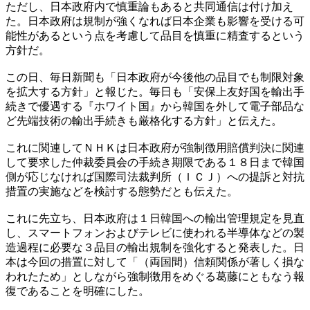
ただし、日本政府内で慎重論もあると共同通信は付け加え
た。日本政府は規制が強くなれば日本企業も影響を受ける可
能性があるという点を考慮して品目を慎重に精査するという
方針だ。
この日、毎日新聞も「日本政府が今後他の品目でも制限対象
を拡大する方針」と報じた。毎日も「安保上友好国を輸出手
続きで優遇する『ホワイト国』から韓国を外して電子部品な
ど先端技術の輸出手続きも厳格化する方針」と伝えた。
これに関連してＮＨＫは日本政府が強制徴用賠償判決に関連
して要求した仲裁委員会の手続き期限である１８日まで韓国
側が応じなければ国際司法裁判所（ＩＣＪ）への提訴と対抗
措置の実施などを検討する態勢だとも伝えた。
これに先立ち、日本政府は１日韓国への輸出管理規定を見直
し、スマートフォンおよびテレビに使われる半導体などの製
造過程に必要な３品目の輸出規制を強化すると発表した。日
本は今回の措置に対して「（両国間）信頼関係が著しく損な
われたため」としながら強制徴用をめぐる葛藤にともなう報
復であることを明確にした。