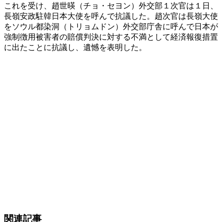
これを受け、趙世暎（チョ・セヨン）外交部１次官は１日、
長嶺安政駐韓日本大使を呼んで抗議した。趙次官は長嶺大使
をソウル都染洞（トリョムドン）外交部庁舎に呼んで日本が
強制徴用被害者の賠償判決に対する不満として経済報復措置
に出たことに抗議し、遺憾を表明した。
関連記事