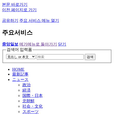
본문 바로가기
이전 페이지로 가기
공유하기
주요 서비스 메뉴 열기
주요서비스
중앙일보
메가메뉴로 돌아가기
닫기
검색어 입력폼
검색
HOME
最新記事
ニュース
政治
経済
国際・日本
北朝鮮
社会・文化
スポーツ