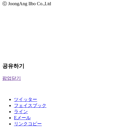
ⓒ JoongAng Ilbo Co.,Ltd
공유하기
팝업닫기
ツイッター
フェイスブック
ライン
Eメール
リンクコピー