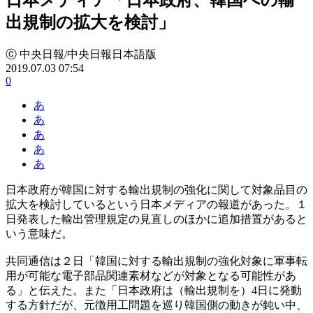
出規制の拡大を検討」
ⓒ 中央日報/中央日報日本語版
2019.07.03 07:54
0
あ
あ
あ
あ
あ
日本政府が韓国に対する輸出規制の強化に関して対象品目の
拡大を検討しているという日本メディアの報道があった。１
日発表した輸出管理規定の見直しのほかに追加措置があると
いう意味だ。
共同通信は２日「韓国に対する輸出規制の強化対象に軍事転
用が可能な電子部品関連素材などが対象となる可能性があ
る」と伝えた。また「日本政府は（輸出規制を）4日に発動
する方針だが、元徴用工問題を巡り韓国側の動きが鈍い中、