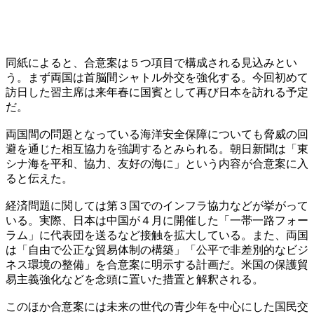
同紙によると、合意案は５つ項目で構成される見込みとい
う。まず両国は首脳間シャトル外交を強化する。今回初めて
訪日した習主席は来年春に国賓として再び日本を訪れる予定
だ。
両国間の問題となっている海洋安全保障についても脅威の回
避を通じた相互協力を強調するとみられる。朝日新聞は「東
シナ海を平和、協力、友好の海に」という内容が合意案に入
ると伝えた。
経済問題に関しては第３国でのインフラ協力などが挙がって
いる。実際、日本は中国が４月に開催した「一帯一路フォー
ラム」に代表団を送るなど接触を拡大している。また、両国
は「自由で公正な貿易体制の構築」「公平で非差別的なビジ
ネス環境の整備」を合意案に明示する計画だ。米国の保護貿
易主義強化などを念頭に置いた措置と解釈される。
このほか合意案には未来の世代の青少年を中心にした国民交