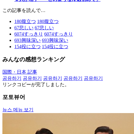
この記事を読んで…
180
腹立つ
180
腹立つ
67
悲しい
67
悲しい
6074
すっきり
6074
すっきり
693
興味深い
693
興味深い
154
役に立つ
154
役に立つ
みんなの感想ランキング
国際・日本 記事
공유하기
공유하기
공유하기
공유하기
공유하기
リンクコピーが完了しました。
포토뷰어
뉴스 메뉴 보기