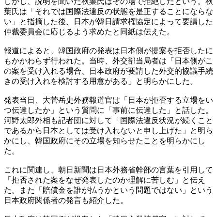
しかし、説明を聞いた秋葉氏はその場で拒絶したという。秋
葉氏は「それでは国際法違反の状態を是正することにならな
い」と指摘した後、日本が韓日請求権協定によって要請した
仲裁委員会に応じるよう求めたと同紙は伝えた。
報道によると、韓国政府の発表は日本側が提案を拒否したに
もかかわらず行われた。当時、外交部当局者は「日本側がこ
の案を受け入れる場合、日本政府が要請した外交的協議手続
きの受け入れを検討する用意がある」と明らかにした。
発表当日、大菅岳史外務報道官は「日本が拒否する立場をい
つ伝達したか」という質問に「事前に伝達した」と話した。
河野太郎外相も記者団に対して「国際法違反状況が続くこと
であるから日本としては受け入れないと申し上げた」と明ら
かにし、韓国政府にその立場を知らせたことを明らかにし
た。
これに関連し、朝日新聞は日本外務省幹部の言葉を引用して
「拒否された案をなぜ発表したのか理解に苦しむ」と伝え
た。また「賠償金を誰が払うかという問題ではない」という
日本政府関係者の発言も紹介した。