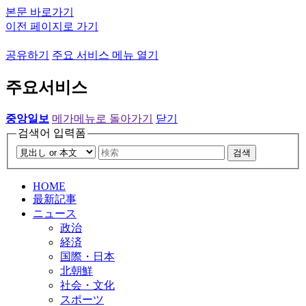
본문 바로가기
이전 페이지로 가기
공유하기
주요 서비스 메뉴 열기
주요서비스
중앙일보
메가메뉴로 돌아가기
닫기
검색어 입력폼
검색
HOME
最新記事
ニュース
政治
経済
国際・日本
北朝鮮
社会・文化
スポーツ