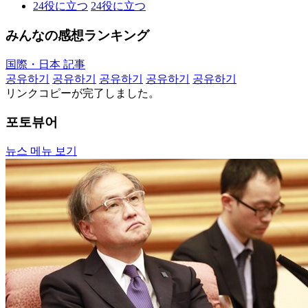
24
役に立つ
24
役に立つ
みんなの感想ランキング
国際・日本 記事
공유하기
공유하기
공유하기
공유하기
공유하기
リンクコピーが完了しました。
포토뷰어
뉴스 메뉴 보기