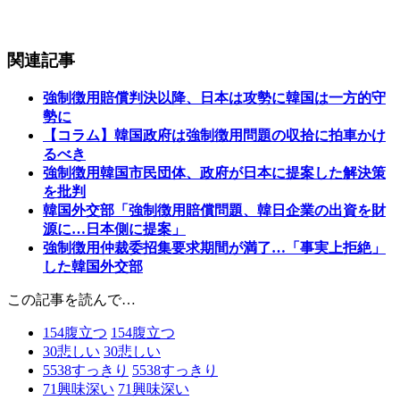
関連記事
強制徴用賠償判決以降、日本は攻勢に韓国は一方的守
勢に
【コラム】韓国政府は強制徴用問題の収拾に拍車かけ
るべき
強制徴用韓国市民団体、政府が日本に提案した解決策
を批判
韓国外交部「強制徴用賠償問題、韓日企業の出資を財
源に…日本側に提案」
強制徴用仲裁委招集要求期間が満了…「事実上拒絶」
した韓国外交部
この記事を読んで…
154
腹立つ
154
腹立つ
30
悲しい
30
悲しい
5538
すっきり
5538
すっきり
71
興味深い
71
興味深い