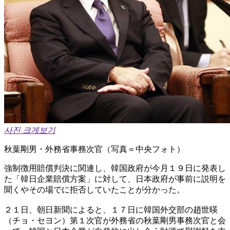
사진 크게보기
秋葉剛男・外務省事務次官（写真＝中央フォト）
強制徴用賠償判決に関連し、韓国政府が今月１９日に発表し
た「韓日企業賠償方案」に対して、日本政府が事前に説明を
聞くやその場でに拒否していたことが分かった。
２１日、朝日新聞によると、１７日に韓国外交部の趙世暎
（チョ・セヨン）第１次官が外務省の秋葉剛男事務次官と会