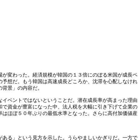
場が変わった。経済規模が韓国の１３倍にのぼる米国が成長ペ
の予想だ。もう韓国は高速成長どころか、沈滞を心配しなけれ
の背景」の内容だ。
なイベントではないということだ。潜在成長率が高まった理由
和で資金が豊富になった中、法人税を大幅に引き下げて企業の
率はほぼ５０年ぶりの最低水準となった。さらに高付加価値産
がある」という見方を示した。うらやましいかぎりだ。一方で