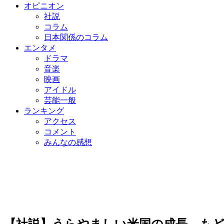
オピニオン
社説
コラム
日本関係のコラム
エンタメ
ドラマ
音楽
映画
アイドル
芸能一般
ランキング
アクセス
コメント
みんなの感想
【社説】うらやましい米国の成長、も