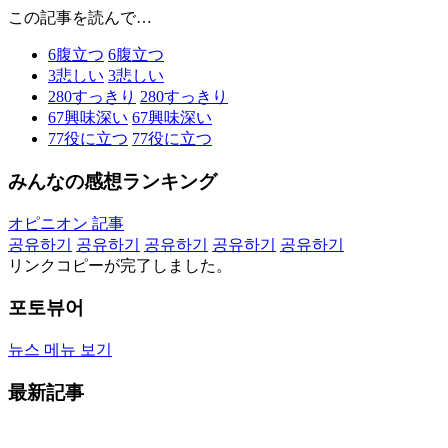
この記事を読んで…
6
腹立つ
6
腹立つ
3
悲しい
3
悲しい
280
すっきり
280
すっきり
67
興味深い
67
興味深い
77
役に立つ
77
役に立つ
みんなの感想ランキング
オピニオン 記事
공유하기
공유하기
공유하기
공유하기
공유하기
リンクコピーが完了しました。
포토뷰어
뉴스 메뉴 보기
最新記事