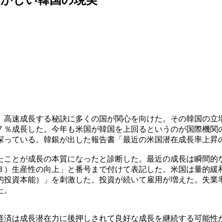
。高速成長する秘訣に多くの国が関心を向けた。その韓国の立
７％成長した。今年も米国が韓国を上回るというのが国際機関
探っている。韓銀が出した報告書「最近の米国潜在成長率上昇
たことが成長の本質になったと診断した。最近の成長は瞬間的
３）生産性の向上」と番号まで付けて表記した。米国は量的緩
的投資本能）」を刺激した。投資が続いて雇用が増えた。失業
た。
経済は成長潜在力に後押しされて良好な成長を継続する可能性