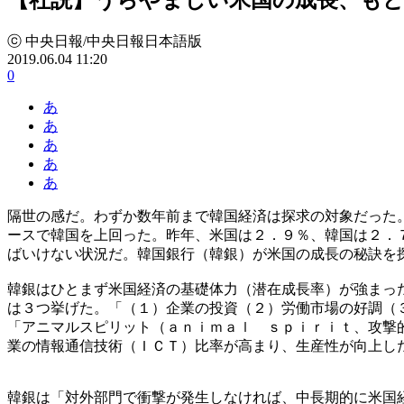
ⓒ 中央日報/中央日報日本語版
2019.06.04 11:20
0
あ
あ
あ
あ
あ
隔世の感だ。わずか数年前まで韓国経済は探求の対象だった
ースで韓国を上回った。昨年、米国は２．９％、韓国は２．
ばいけない状況だ。韓国銀行（韓銀）が米国の成長の秘訣を
韓銀はひとまず米国経済の基礎体力（潜在成長率）が強まっ
は３つ挙げた。「（１）企業の投資（２）労働市場の好調（
「アニマルスピリット（ａｎｉｍａｌ ｓｐｉｒｉｔ、攻撃
業の情報通信技術（ＩＣＴ）比率が高まり、生産性が向上し
韓銀は「対外部門で衝撃が発生しなければ、中長期的に米国