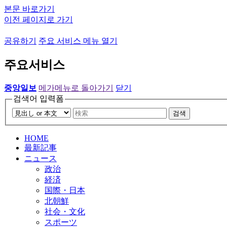
본문 바로가기
이전 페이지로 가기
공유하기
주요 서비스 메뉴 열기
주요서비스
중앙일보
메가메뉴로 돌아가기
닫기
검색어 입력폼
검색
HOME
最新記事
ニュース
政治
経済
国際・日本
北朝鮮
社会・文化
スポーツ