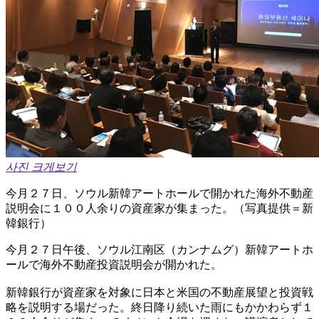
사진 크게보기
今月２７日、ソウル新韓アートホールで開かれた海外不動産
説明会に１００人余りの資産家が集まった。（写真提供＝新
韓銀行）
今月２７日午後、ソウル江南区（カンナムグ）新韓アートホ
ールで海外不動産投資説明会が開かれた。
新韓銀行が資産家を対象に日本と米国の不動産展望と投資戦
略を説明する場だった。終日降り続いた雨にもかかわらず１