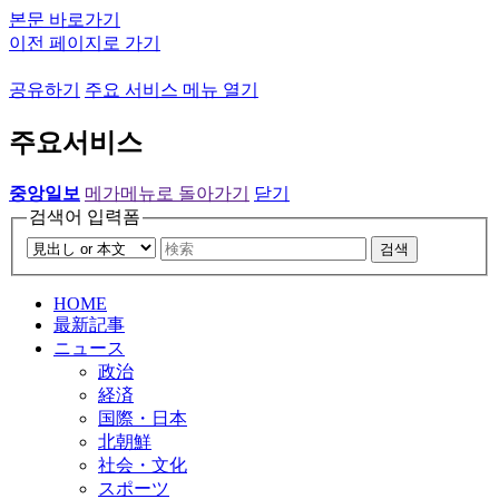
본문 바로가기
이전 페이지로 가기
공유하기
주요 서비스 메뉴 열기
주요서비스
중앙일보
메가메뉴로 돌아가기
닫기
검색어 입력폼
검색
HOME
最新記事
ニュース
政治
経済
国際・日本
北朝鮮
社会・文化
スポーツ