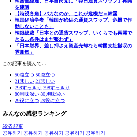
韓国全経連、日本自民党に「韓日通貨スワップ」再開
を建議
【時視各角】バカなのか、これが危機だ＝韓国
韓国経済学者「韓国が締結の通貨スワップ、危機で作
動しないことも」
韓銀総裁「日本との通貨スワップ、いくらでも再開で
きる…条件はまだ整わず」
「日本財界、差し押さえ資産売却なら韓国支社撤収の
雰囲気」
この記事を読んで…
50
腹立つ
50
腹立つ
21
悲しい
21
悲しい
798
すっきり
798
すっきり
80
興味深い
80
興味深い
29
役に立つ
29
役に立つ
みんなの感想ランキング
経済 記事
공유하기
공유하기
공유하기
공유하기
공유하기