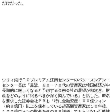
だけだった。
ウリィ銀行ＴＣプレミアム江南センターのパク・スンアン・
センター長は「最近、６０・７０代の資産家は韓国経済が中
長期的に厳しくなると予想する金融会社の展望が相次ぎ、財
産をどのように譲るべきか深く悩んでいる」と話した。匿名
を要求した証券会社ＰＢも「特に金融資産１００億ウォン
（約９億円）以上を保有している超高額資産家は１０年後、
１００億ウォンの財産をそのまま評価してもらえない可能性