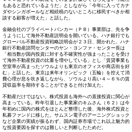
もあると恐れているようだ」としながら「今年に入ってカナ
ダやシンガポールなど相続税のないところに移民すべきか相
談する顧客が増えた」と話した。
金融会社のプライベートバンカー（ＰＢ）事業部は、先を争
うようにして海外不動産説明会を開いている。ハナ銀行でも
グローバル不動産投資戦略説明会が２３日、開かれた。ハナ
銀行不動産諮問センターのヤン・ヨンファ・センター長は
「相当数が国内投資に対する不確実性が強まったことを受け
て海外不動産投資の比重を増やしている」とし「賃貸事業も
空室率が高まったソウルよりも東京のオフィスや商店街を好
む」と話した。東京は来年オリンピック（五輪）を控えて消
費心理が息を吹き返しながら、ソウルより高い４～６％の賃
貸収益率を期待することができると付け加えた。
不動産だけではない。株式投資も海外への直接投資に関心が
高まっている。昨年引退した事業家のキムさん（６２）は今
年初めに国内の株式をほとんど整理した後、海外株式投資と
私募ファンドに移した。サムスン電子のアーニングショック
など企業の実績が振るわず、国内証券市場でこれ以上魅力的
な投資要因を探すのは難しいと判断したためだ。