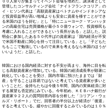
００人余りが集まってイベント会場を埋めた。講演者として
登壇したコンサルティング会社「ナイトフランクコリア」の
イ・ヒソン代表は「高額資産家はベトナムやインドネシアな
ど投資収益率が高い地域よりも安全に資産を移すことができ
る米国のほうを好む」とし「特にニューヨーク・マンハッタ
ンの高級住宅は売買価格が最小５０億ウォンで、投資移民も
考慮に入れることができるという長所がある」と話した。説
明会に参加したある５０代半ばの資産家は「国内経済が不安
で米国不動産に関心を持って注目している」とし「子どもた
ちもここで勉強しているので未来を考えるなら米国のほうが
いいようだ」と話した。
韓国における国内経済に対する不安が高まり、海外に目を転
じる高額資産家が増加している。韓国の経済成長率が顕著に
鈍化していることを受け、国内市場に預けたままでは「財
産」を守ることは容易ではないと考えている資産家が多いと
いうことだ。金持ちたちは今後５年間、国内の実体経済に対
する展望も否定的にみている。今年初め、ＫＥＢハナ銀行が
資産家９２２人の質問回答内容を分析した「コリアン・ウェ
ルズ・リポート」でだ。回答者の半分以上が経済が「後退」
すると考えている。緩やかに回復するとみているのは１０％