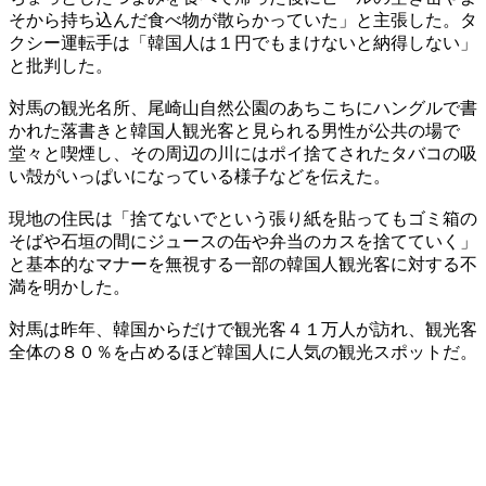
そから持ち込んだ食べ物が散らかっていた」と主張した。タ
クシー運転手は「韓国人は１円でもまけないと納得しない」
と批判した。
対馬の観光名所、尾崎山自然公園のあちこちにハングルで書
かれた落書きと韓国人観光客と見られる男性が公共の場で
堂々と喫煙し、その周辺の川にはポイ捨てされたタバコの吸
い殻がいっぱいになっている様子などを伝えた。
現地の住民は「捨てないでという張り紙を貼ってもゴミ箱の
そばや石垣の間にジュースの缶や弁当のカスを捨てていく」
と基本的なマナーを無視する一部の韓国人観光客に対する不
満を明かした。
対馬は昨年、韓国からだけで観光客４１万人が訪れ、観光客
全体の８０％を占めるほど韓国人に人気の観光スポットだ。