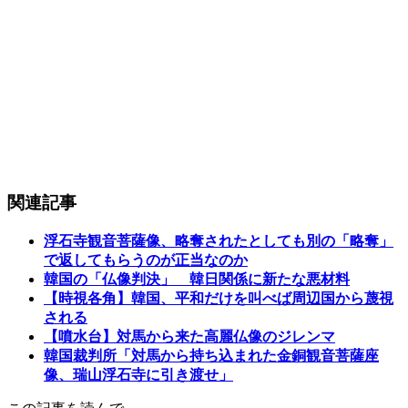
関連記事
浮石寺観音菩薩像、略奪されたとしても別の「略奪」
で返してもらうのが正当なのか
韓国の「仏像判決」 韓日関係に新たな悪材料
【時視各角】韓国、平和だけを叫べば周辺国から蔑視
される
【噴水台】対馬から来た高麗仏像のジレンマ
韓国裁判所「対馬から持ち込まれた金銅観音菩薩座
像、瑞山浮石寺に引き渡せ」