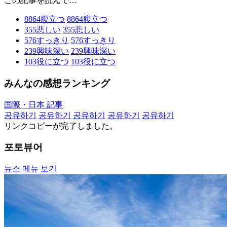
この記事を読んで…
8864
腹立つ
8864
腹立つ
355
悲しい
355
悲しい
576
すっきり
576
すっきり
239
興味深い
239
興味深い
103
役に立つ
103
役に立つ
みんなの感想ランキング
国際・日本 記事
공유하기
공유하기
공유하기
공유하기
공유하기
リンクコピーが完了しました。
포토뷰어
뉴스 메뉴 보기