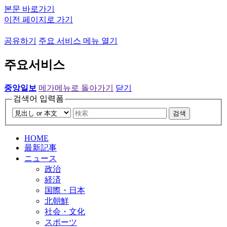
본문 바로가기
이전 페이지로 가기
공유하기
주요 서비스 메뉴 열기
주요서비스
중앙일보
메가메뉴로 돌아가기
닫기
검색어 입력폼
검색
HOME
最新記事
ニュース
政治
経済
国際・日本
北朝鮮
社会・文化
スポーツ