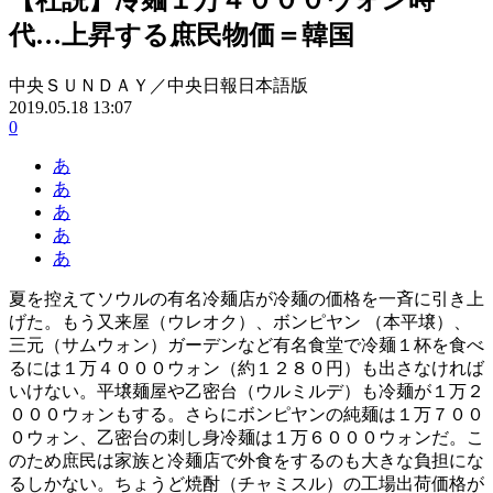
代…上昇する庶民物価＝韓国
中央ＳＵＮＤＡＹ／中央日報日本語版
2019.05.18 13:07
0
あ
あ
あ
あ
あ
夏を控えてソウルの有名冷麺店が冷麺の価格を一斉に引き上
げた。もう又来屋（ウレオク）、ボンピヤン （本平壌）、
三元（サムウォン）ガーデンなど有名食堂で冷麺１杯を食べ
るには１万４０００ウォン（約１２８０円）も出さなければ
いけない。平壌麺屋や乙密台（ウルミルデ）も冷麺が１万２
０００ウォンもする。さらにボンピヤンの純麺は１万７００
０ウォン、乙密台の刺し身冷麺は１万６０００ウォンだ。こ
のため庶民は家族と冷麺店で外食をするのも大きな負担にな
るしかない。ちょうど焼酎（チャミスル）の工場出荷価格が