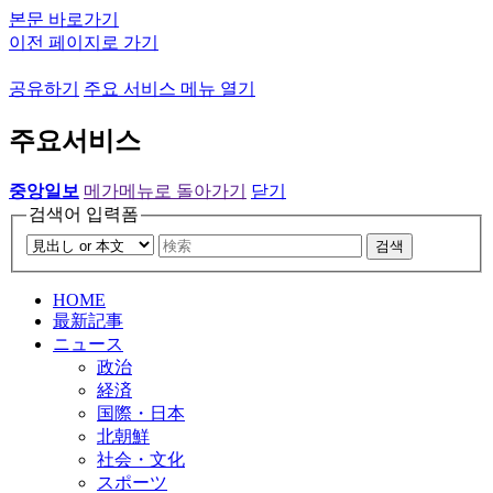
본문 바로가기
이전 페이지로 가기
공유하기
주요 서비스 메뉴 열기
주요서비스
중앙일보
메가메뉴로 돌아가기
닫기
검색어 입력폼
검색
HOME
最新記事
ニュース
政治
経済
国際・日本
北朝鮮
社会・文化
スポーツ