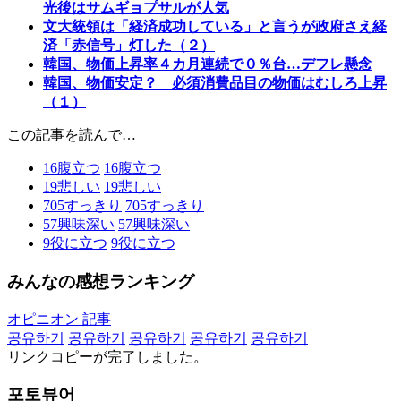
光後はサムギョプサルが人気
文大統領は「経済成功している」と言うが政府さえ経
済「赤信号」灯した（２）
韓国、物価上昇率４カ月連続で０％台…デフレ懸念
韓国、物価安定？ 必須消費品目の物価はむしろ上昇
（１）
この記事を読んで…
16
腹立つ
16
腹立つ
19
悲しい
19
悲しい
705
すっきり
705
すっきり
57
興味深い
57
興味深い
9
役に立つ
9
役に立つ
みんなの感想ランキング
オピニオン 記事
공유하기
공유하기
공유하기
공유하기
공유하기
リンクコピーが完了しました。
포토뷰어