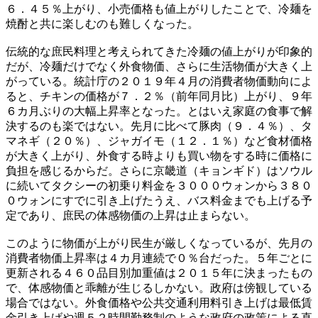
６．４５％上がり、小売価格も値上がりしたことで、冷麺を
焼酎と共に楽しむのも難しくなった。
伝統的な庶民料理と考えられてきた冷麺の値上がりが印象的
だが、冷麺だけでなく外食物価、さらに生活物価が大きく上
がっている。統計庁の２０１９年４月の消費者物価動向によ
ると、チキンの価格が７．２％（前年同月比）上がり、９年
６カ月ぶりの大幅上昇率となった。とはいえ家庭の食事で解
決するのも楽ではない。先月に比べて豚肉（９．４％）、タ
マネギ（２０％）、ジャガイモ（１２．１％）など食材価格
が大きく上がり、外食する時よりも買い物をする時に価格に
負担を感じるからだ。さらに京畿道（キョンギド）はソウル
に続いてタクシーの初乗り料金を３０００ウォンから３８０
０ウォンにすでに引き上げたうえ、バス料金までも上げる予
定であり、庶民の体感物価の上昇は止まらない。
このように物価が上がり民生が厳しくなっているが、先月の
消費者物価上昇率は４カ月連続で０％台だった。５年ごとに
更新される４６０品目別加重値は２０１５年に決まったもの
で、体感物価と乖離が生じるしかない。政府は傍観している
場合ではない。外食価格や公共交通利用料引き上げは最低賃
金引き上げや週５２時間勤務制のような政府の政策による直