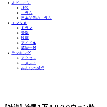
オピニオン
社説
コラム
日本関係のコラム
エンタメ
ドラマ
音楽
映画
アイドル
芸能一般
ランキング
アクセス
コメント
みんなの感想
【社説】冷麺１万４０００ウォン時