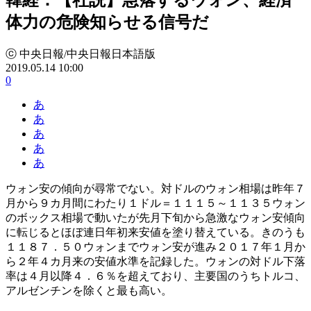
体力の危険知らせる信号だ
ⓒ 中央日報/中央日報日本語版
2019.05.14 10:00
0
あ
あ
あ
あ
あ
ウォン安の傾向が尋常でない。対ドルのウォン相場は昨年７
月から９カ月間にわたり１ドル＝１１１５～１１３５ウォン
のボックス相場で動いたが先月下旬から急激なウォン安傾向
に転じるとほぼ連日年初来安値を塗り替えている。きのうも
１１８７．５０ウォンまでウォン安が進み２０１７年１月か
ら２年４カ月来の安値水準を記録した。ウォンの対ドル下落
率は４月以降４．６％を超えており、主要国のうちトルコ、
アルゼンチンを除くと最も高い。