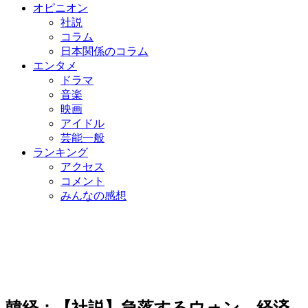
オピニオン
社説
コラム
日本関係のコラム
エンタメ
ドラマ
音楽
映画
アイドル
芸能一般
ランキング
アクセス
コメント
みんなの感想
韓経：【社説】急落するウォン、経済