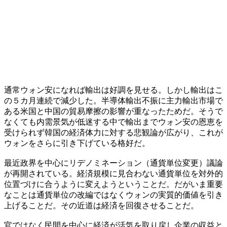
通常ウォン安になれば輸出は好調を見せる。しかし輸出はこ
の５カ月連続で減少した。半導体輸出不振に主力輸出市場で
ある米国と中国の貿易摩擦の影響が重なったためだ。そうで
なくても内需景気が低迷する中で輸出までウォン安の恩恵を
受けられず韓国の経済体力に対する悲観論が広がり、これが
ウォンをさらに引き下げている格好だ。
最近政界を中心にリデノミネーション（通貨単位変更）議論
が再開されている。経済規模に見合わない通貨単位を対外的
位置づけに合うように変えようということだ。だがいま重要
なことは通貨単位の改編ではなくウォンの実質的価値を引き
上げることだ。その近道は経済を回復させることだ。
官ではなく民間を中心に経済が活気を取り戻し企業の収益と