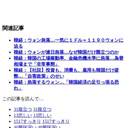
関連記事
韓経：ウォン急落…一気に１ドル＝１１９０ウォンに
迫る
韓経：ウォンが連日急落…なぜ韓国だけ際立つのか
韓経：韓国の工場稼動率、金融危機水準に急落…為替
相場まで「非常事態」
韓経：【社説】投資も、消費も、雇用も韓国だけ疲
弊…「自害政策」のせい
韓経：急落するウォン…「韓国経済の足引っ張る恐
れ」
この記事を読んで…
31
腹立つ
31
腹立つ
13
悲しい
13
悲しい
1517
すっきり
1517
すっきり
40
興味深い
40
興味深い