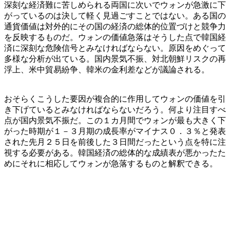
深刻な経済難に苦しめられる両国に次いでウォンが急激に下
がっているのは決して軽く見過ごすことではない。ある国の
通貨価値は対外的にその国の経済の総体的位置づけと競争力
を反映するものだ。ウォンの価値急落はそうした点で韓国経
済に深刻な危険信号とみなければならない。原因をめぐって
多様な分析が出ている。国内景気不振、対北朝鮮リスクの再
浮上、米中貿易紛争、韓米の金利差などが議論される。
おそらくこうした要因が複合的に作用してウォンの価値を引
き下げているとみなければならないだろう。何より注目すべ
点が国内景気不振だ。この１カ月間でウォンが最も大きく下
がった時期が１－３月期の成長率がマイナス０．３％と発表
された先月２５日を前後した３日間だったという点を特に注
視する必要がある。韓国経済の総体的な成績表が悪かったた
めにそれに相応してウォンが急落するものと解釈できる。