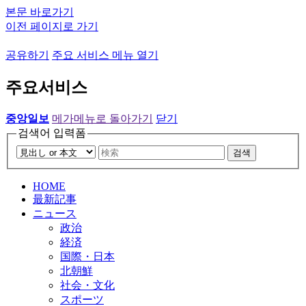
본문 바로가기
이전 페이지로 가기
공유하기
주요 서비스 메뉴 열기
주요서비스
중앙일보
메가메뉴로 돌아가기
닫기
검색어 입력폼
검색
HOME
最新記事
ニュース
政治
経済
国際・日本
北朝鮮
社会・文化
スポーツ