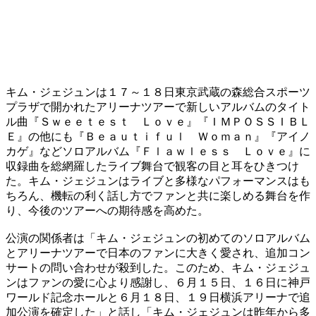
キム・ジェジュンは１７～１８日東京武蔵の森総合スポーツ
プラザで開かれたアリーナツアーで新しいアルバムのタイト
ル曲『Ｓｗｅｅｔｅｓｔ Ｌｏｖｅ』『ＩＭＰＯＳＳＩＢＬ
Ｅ』の他にも『Ｂｅａｕｔｉｆｕｌ Ｗｏｍａｎ』『アイノ
カゲ』などソロアルバム『Ｆｌａｗｌｅｓｓ Ｌｏｖｅ』に
収録曲を総網羅したライブ舞台で観客の目と耳をひきつけ
た。キム・ジェジュンはライブと多様なパフォーマンスはも
ちろん、機転の利く話し方でファンと共に楽しめる舞台を作
り、今後のツアーへの期待感を高めた。
公演の関係者は「キム・ジェジュンの初めてのソロアルバム
とアリーナツアーで日本のファンに大きく愛され、追加コン
サートの問い合わせが殺到した。このため、キム・ジェジュ
ンはファンの愛に心より感謝し、６月１５日、１６日に神戸
ワールド記念ホールと６月１８日、１９日横浜アリーナで追
加公演を確定した」と話し「キム・ジェジュンは昨年から多