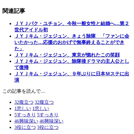
関連記事
ＪＹＪパク・ユチョン、今秋一般女性と結婚へ…第２
世代アイドル初
ＪＹＪキム・ジェジュン、きょう除隊 「ファンに会
いたかった…応援のおかげで無事終えることができ
た」
ＪＹＪキム・ジェジュン、東京が惚れたこの笑顔
ＪＹＪキム・ジェジュン、除隊後ドラマの主人公とし
て復帰
ＪＹＪキム・ジェジュン、９年ぶりに日本Ｍステに出
演
この記事を読んで…
32
腹立つ
32
腹立つ
1
悲しい
1
悲しい
5
すっきり
5
すっきり
46
興味深い
46
興味深い
3
役に立つ
3
役に立つ