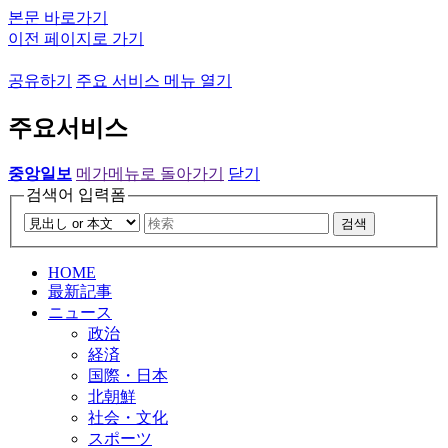
본문 바로가기
이전 페이지로 가기
공유하기
주요 서비스 메뉴 열기
주요서비스
중앙일보
메가메뉴로 돌아가기
닫기
검색어 입력폼
검색
HOME
最新記事
ニュース
政治
経済
国際・日本
北朝鮮
社会・文化
スポーツ