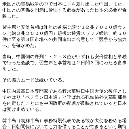
米国との貿易戦争の中で日本に手を差し出した中国、また、
中国との関係を円満に管理する必要があった日本の必要が合
致した。
習主席と安倍首相は昨年の首脳会談で３２兆７０００億ウォ
ン（約３兆２０００億円）規模の通貨スワップ締結、約５０
件に至る第３国市場への共同進出に合意して「競争から協力
へ」を確かめた。
当時、中国側の序列１・２・３位がいずれも安倍首相と単独
で行った会談で、習主席と李首相は２日間３回にわたる食事
をした。
その協力ムードは続いている。
中国内最高日本専門家である程永華駐日中国大使の後任とし
てやはり「ベテラン日本通」と呼ばれる孔鉉佑外交部副部長
を内定したことにも中国政府の配慮が反映されていると日本
は受け止めている。
韓半島（朝鮮半島）事務特別代表である彼が大使を務める場
合、日朝関係においても力を借りることができるという期待