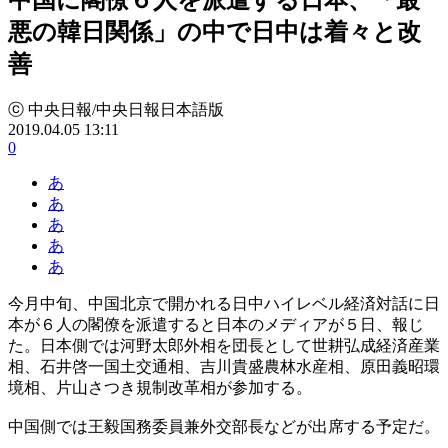
悪の韓日関係」の中で日中は着々と改
善
ⓒ 中央日報/中央日報日本語版
2019.04.05 13:11
0
あ
あ
あ
あ
あ
今月中旬、中国北京で開かれる日中ハイレベル経済対話に日
本が６人の閣僚を派遣すると日本のメディアが５日、報じ
た。日本側では河野太郎外相を団長として世耕弘成経済産業
相、石井啓一国土交通相、吉川貴盛農林水産相、原田義昭環
境相、片山さつき規制改革相が参加する。
中国側では王毅国務委員兼外交部長などが出席する予定だ。