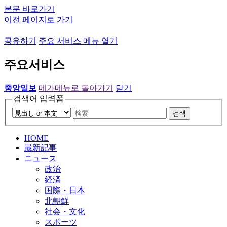
본문 바로가기
이전 페이지로 가기
공유하기
주요 서비스 메뉴 열기
주요서비스
중앙일보
메가메뉴로 돌아가기
닫기
검색어 입력폼
검색
HOME
最新記事
ニュース
政治
経済
国際・日本
北朝鮮
社会・文化
スポーツ