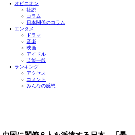
オピニオン
社説
コラム
日本関係のコラム
エンタメ
ドラマ
音楽
映画
アイドル
芸能一般
ランキング
アクセス
コメント
みんなの感想
中国に閣僚６人を派遣する日本、「最