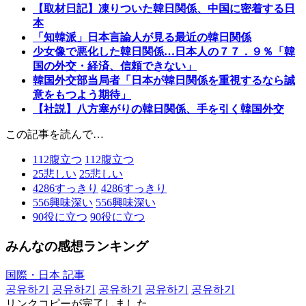
【取材日記】凍りついた韓日関係、中国に密着する日
本
「知韓派」日本言論人が見る最近の韓日関係
少女像で悪化した韓日関係…日本人の７７．９％「韓
国の外交・経済、信頼できない」
韓国外交部当局者「日本が韓日関係を重視するなら誠
意をもつよう期待」
【社説】八方塞がりの韓日関係、手を引く韓国外交
この記事を読んで…
112
腹立つ
112
腹立つ
25
悲しい
25
悲しい
4286
すっきり
4286
すっきり
556
興味深い
556
興味深い
90
役に立つ
90
役に立つ
みんなの感想ランキング
国際・日本 記事
공유하기
공유하기
공유하기
공유하기
공유하기
リンクコピーが完了しました。