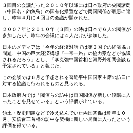
３回目の会議だった２０１０年以降には日本政府の尖閣諸島
（中国名・釣魚島）の国有化措置などで両国関係が最悪に達
し、昨年４月に４回目の会議が開かれた。
２００７年と２０１０年（３回）の時は日本で６人の閣僚が
参加したが、昨年の会議には４人だけが参加した。
日本のメディアは「今年の経済対話では第３国での経済協力
問題、中国の巨大経済構想『一帯一路』の協力案などが協議
されるだろう」とし、「李克強中国首相と河野外相間会談も
予定されている」と報じた。
この会談では６月と予想される習近平中国国家主席の訪日に
対する協議も行われるものと見られる。
日本政府内では「閣僚らの訪中は両国関係が新しい段階に入
ったことを見せている」という評価が出ている。
領土・歴史問題などで冷え込んでいた両国関係は昨年１０
月、安倍晋三首相の訪中を契機に新しい局面に入ったという
評価を得ている。