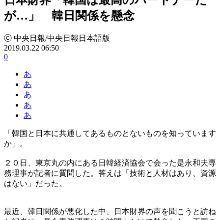
が…」 韓日関係を懸念
ⓒ 中央日報/中央日報日本語版
2019.03.22 06:50
0
あ
あ
あ
あ
あ
「韓国と日本に共通してあるものとないものを知っています
か」。
２０日、東京丸の内にある日韓経済協会で会った是永和夫専
務理事が記者に質問した。答えは「技術と人材はあり、資源
はない」だった。
最近、韓日関係が悪化した中、日本財界の声を聞こうと訪ね