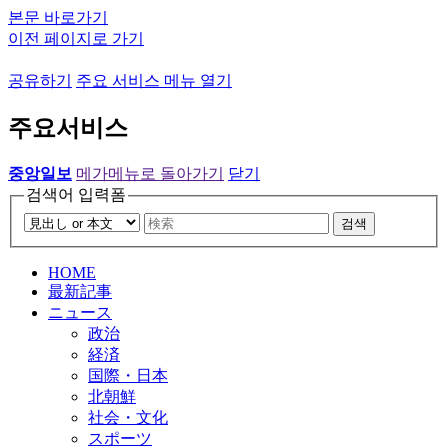
본문 바로가기
이전 페이지로 가기
공유하기
주요 서비스 메뉴 열기
주요서비스
중앙일보
메가메뉴로 돌아가기
닫기
검색어 입력폼
검색
HOME
最新記事
ニュース
政治
経済
国際・日本
北朝鮮
社会・文化
スポーツ