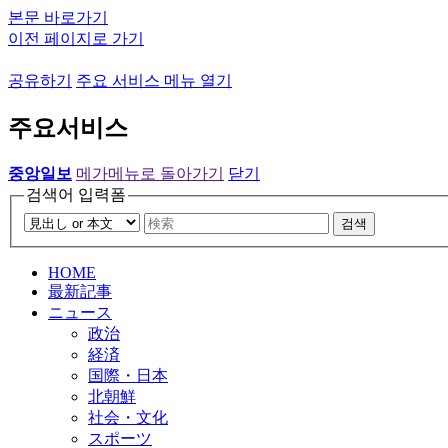
본문 바로가기
이전 페이지로 가기
공유하기
주요 서비스 메뉴 열기
주요서비스
중앙일보
메가메뉴로 돌아가기
닫기
검색어 입력폼
검색
HOME
最新記事
ニュース
政治
経済
国際・日本
北朝鮮
社会・文化
スポーツ