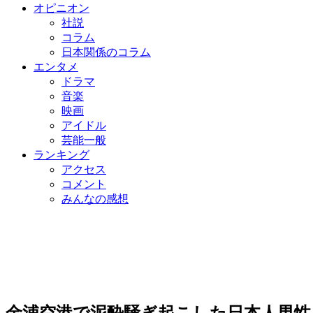
オピニオン
社説
コラム
日本関係のコラム
エンタメ
ドラマ
音楽
映画
アイドル
芸能一般
ランキング
アクセス
コメント
みんなの感想
金浦空港で泥酔騒ぎ起こした日本人男性