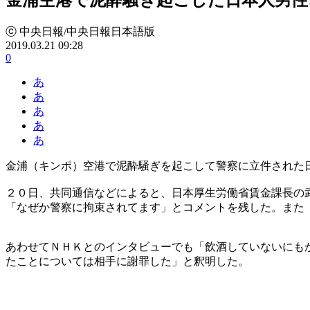
ⓒ 中央日報/中央日報日本語版
2019.03.21 09:28
0
あ
あ
あ
あ
あ
金浦（キンポ）空港で泥酔騒ぎを起こして警察に立件された
２０日、共同通信などによると、日本厚生労働省賃金課長の
「なぜか警察に拘束されてます」とコメントを残した。また
あわせてＮＨＫとのインタビューでも「飲酒していないにも
たことについては相手に謝罪した」と釈明した。