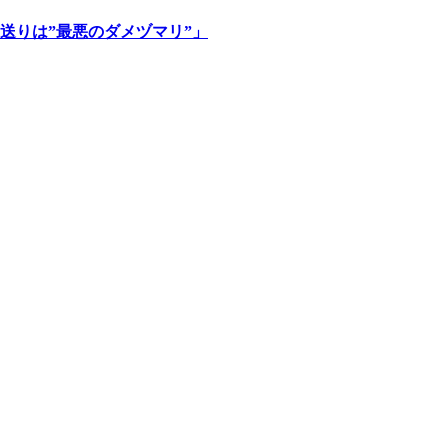
送りは”最悪のダメヅマリ”」