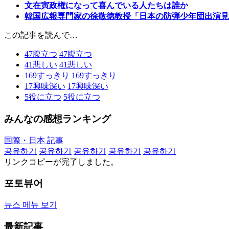
文在寅政権になって喜んでいる人たちは誰か
韓国広報専門家の徐敬徳教授「日本の防弾少年団出演見
この記事を読んで…
47
腹立つ
47
腹立つ
41
悲しい
41
悲しい
169
すっきり
169
すっきり
17
興味深い
17
興味深い
5
役に立つ
5
役に立つ
みんなの感想ランキング
国際・日本 記事
공유하기
공유하기
공유하기
공유하기
공유하기
リンクコピーが完了しました。
포토뷰어
뉴스 메뉴 보기
最新記事