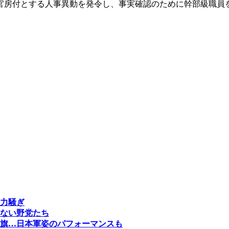
官房付とする人事異動を発令し、事実確認のために幹部級職員
力騒ぎ
ない野党たち
旗…日本軍姿のパフォーマンスも