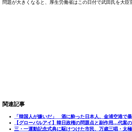
問題が大きくなると、厚生労働省はこの日付で武田氏を大臣
関連記事
「韓国人が嫌いだ」 酒に酔った日本人、金浦空港で暴
【グローバルアイ】韓日政権の問題点と副作用…代案の
三・一運動記念式典に駆けつけた市民、万歳三唱・太極