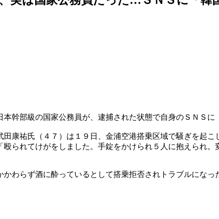
日本幹部級の国家公務員が、逮捕された状態で自身のＳＮＳに
武田康祐氏（４７）は１９日、金浦空港搭乗区域で騒ぎを起こ
「殴られてけがをしました。手錠をかけられ５人に抱えられ。
かかわらず酒に酔っているとして搭乗拒否されトラブルになっ