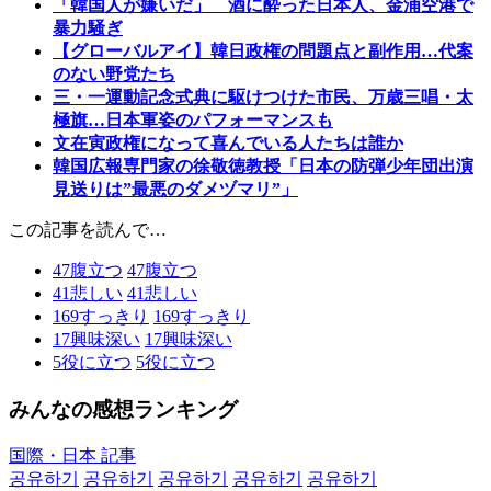
「韓国人が嫌いだ」 酒に酔った日本人、金浦空港で
暴力騒ぎ
【グローバルアイ】韓日政権の問題点と副作用…代案
のない野党たち
三・一運動記念式典に駆けつけた市民、万歳三唱・太
極旗…日本軍姿のパフォーマンスも
文在寅政権になって喜んでいる人たちは誰か
韓国広報専門家の徐敬徳教授「日本の防弾少年団出演
見送りは”最悪のダメヅマリ”」
この記事を読んで…
47
腹立つ
47
腹立つ
41
悲しい
41
悲しい
169
すっきり
169
すっきり
17
興味深い
17
興味深い
5
役に立つ
5
役に立つ
みんなの感想ランキング
国際・日本 記事
공유하기
공유하기
공유하기
공유하기
공유하기