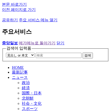
본문 바로가기
이전 페이지로 가기
공유하기
주요 서비스 메뉴 열기
주요서비스
중앙일보
메가메뉴로 돌아가기
닫기
검색어 입력폼
검색
HOME
最新記事
ニュース
政治
経済
国際・日本
北朝鮮
社会・文化
スポーツ