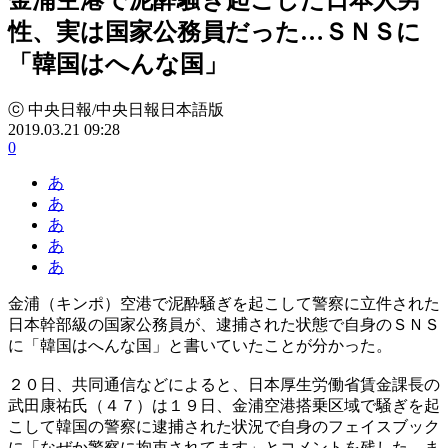
性、実は国家公務員だった…ＳＮＳに
「韓国はへんな国」
ⓒ 中央日報/中央日報日本語版
2019.03.21 09:28
0
あ
あ
あ
あ
あ
金浦（キンポ）空港で泥酔騒ぎを起こして警察に立件された
日本幹部級の国家公務員が、逮捕された状態で自身のＳＮＳ
に「韓国はへんな国」と書いていたことが分かった。
２０日、共同通信などによると、日本厚生労働省賃金課長の
武田康祐氏（４７）は１９日、金浦空港搭乗区域で騒ぎを起
こして韓国の警察に逮捕された状況で自身のフェイスブック
に「なぜか警察に拘束されてます」とコメントを残した。ま