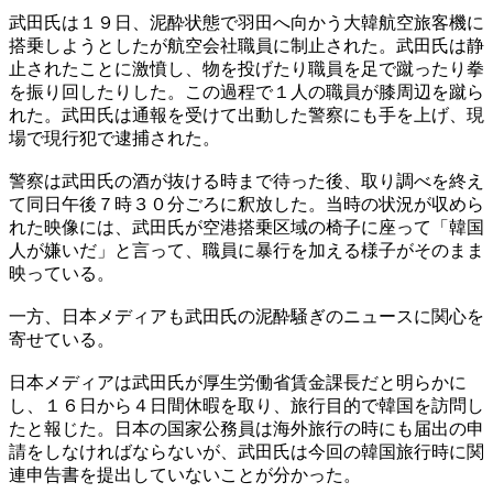
武田氏は１９日、泥酔状態で羽田へ向かう大韓航空旅客機に
搭乗しようとしたが航空会社職員に制止された。武田氏は静
止されたことに激憤し、物を投げたり職員を足で蹴ったり拳
を振り回したりした。この過程で１人の職員が膝周辺を蹴ら
れた。武田氏は通報を受けて出動した警察にも手を上げ、現
場で現行犯で逮捕された。
警察は武田氏の酒が抜ける時まで待った後、取り調べを終え
て同日午後７時３０分ごろに釈放した。当時の状況が収めら
れた映像には、武田氏が空港搭乗区域の椅子に座って「韓国
人が嫌いだ」と言って、職員に暴行を加える様子がそのまま
映っている。
一方、日本メディアも武田氏の泥酔騒ぎのニュースに関心を
寄せている。
日本メディアは武田氏が厚生労働省賃金課長だと明らかに
し、１６日から４日間休暇を取り、旅行目的で韓国を訪問し
たと報じた。日本の国家公務員は海外旅行の時にも届出の申
請をしなければならないが、武田氏は今回の韓国旅行時に関
連申告書を提出していないことが分かった。