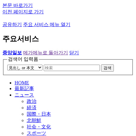
본문 바로가기
이전 페이지로 가기
공유하기
주요 서비스 메뉴 열기
주요서비스
중앙일보
메가메뉴로 돌아가기
닫기
검색어 입력폼
검색
HOME
最新記事
ニュース
政治
経済
国際・日本
北朝鮮
社会・文化
スポーツ