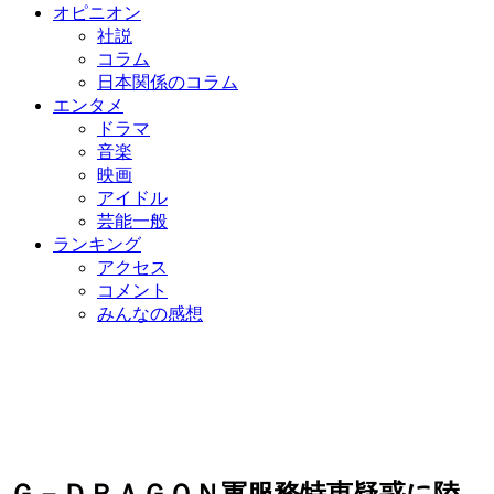
オピニオン
社説
コラム
日本関係のコラム
エンタメ
ドラマ
音楽
映画
アイドル
芸能一般
ランキング
アクセス
コメント
みんなの感想
Ｇ－ＤＲＡＧＯＮ軍服務特恵疑惑に陸