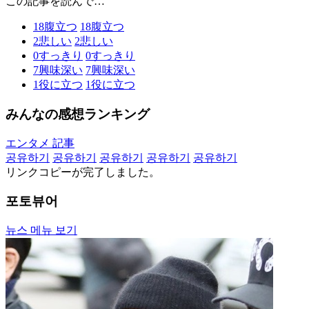
この記事を読んで…
18
腹立つ
18
腹立つ
2
悲しい
2
悲しい
0
すっきり
0
すっきり
7
興味深い
7
興味深い
1
役に立つ
1
役に立つ
みんなの感想ランキング
エンタメ 記事
공유하기
공유하기
공유하기
공유하기
공유하기
リンクコピーが完了しました。
포토뷰어
뉴스 메뉴 보기