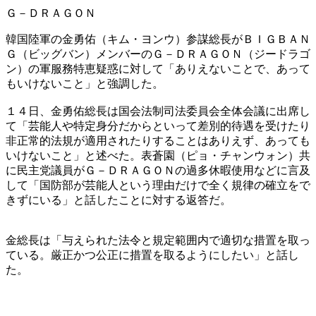
Ｇ－ＤＲＡＧＯＮ
韓国陸軍の金勇佑（キム・ヨンウ）参謀総長がＢＩＧＢＡＮ
Ｇ（ビッグバン）メンバーのＧ－ＤＲＡＧＯＮ（ジードラゴ
ン）の軍服務特恵疑惑に対して「ありえないことで、あって
もいけないこと」と強調した。
１４日、金勇佑総長は国会法制司法委員会全体会議に出席し
て「芸能人や特定身分だからといって差別的待遇を受けたり
非正常的法規が適用されたりすることはありえず、あっても
いけないこと」と述べた。表蒼園（ピョ・チャンウォン）共
に民主党議員がＧ－ＤＲＡＧＯＮの過多休暇使用などに言及
して「国防部が芸能人という理由だけで全く規律の確立をで
きずにいる」と話したことに対する返答だ。
金総長は「与えられた法令と規定範囲内で適切な措置を取っ
ている。厳正かつ公正に措置を取るようにしたい」と話し
た。