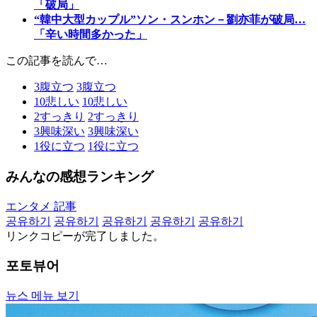
「破局」
“韓中大型カップル”ソン・スンホン－劉亦菲が破局…
「辛い時間多かった」
この記事を読んで…
3
腹立つ
3
腹立つ
10
悲しい
10
悲しい
2
すっきり
2
すっきり
3
興味深い
3
興味深い
1
役に立つ
1
役に立つ
みんなの感想ランキング
エンタメ 記事
공유하기
공유하기
공유하기
공유하기
공유하기
リンクコピーが完了しました。
포토뷰어
뉴스 메뉴 보기