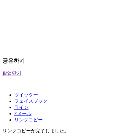
공유하기
팝업닫기
ツイッター
フェイスブック
ライン
Eメール
リンクコピー
リンクコピーが完了しました。