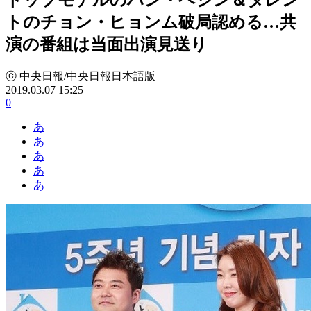
トのチョン・ヒョンム破局認める…共
演の番組は当面出演見送り
ⓒ 中央日報/中央日報日本語版
2019.03.07 15:25
0
あ
あ
あ
あ
あ