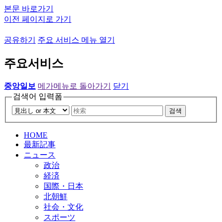
본문 바로가기
이전 페이지로 가기
공유하기
주요 서비스 메뉴 열기
주요서비스
중앙일보
메가메뉴로 돌아가기
닫기
검색어 입력폼
검색
HOME
最新記事
ニュース
政治
経済
国際・日本
北朝鮮
社会・文化
スポーツ