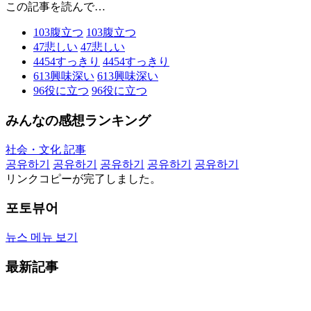
この記事を読んで…
103
腹立つ
103
腹立つ
47
悲しい
47
悲しい
4454
すっきり
4454
すっきり
613
興味深い
613
興味深い
96
役に立つ
96
役に立つ
みんなの感想ランキング
社会・文化 記事
공유하기
공유하기
공유하기
공유하기
공유하기
リンクコピーが完了しました。
포토뷰어
뉴스 메뉴 보기
最新記事