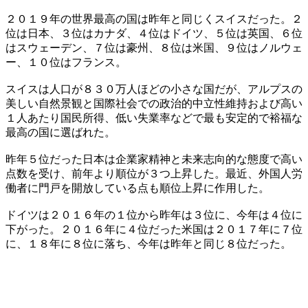
２０１９年の世界最高の国は昨年と同じくスイスだった。２
位は日本、３位はカナダ、４位はドイツ、５位は英国、６位
はスウェーデン、７位は豪州、８位は米国、９位はノルウェ
ー、１０位はフランス。
スイスは人口が８３０万人ほどの小さな国だが、アルプスの
美しい自然景観と国際社会での政治的中立性維持および高い
１人あたり国民所得、低い失業率などで最も安定的で裕福な
最高の国に選ばれた。
昨年５位だった日本は企業家精神と未来志向的な態度で高い
点数を受け、前年より順位が３つ上昇した。最近、外国人労
働者に門戸を開放している点も順位上昇に作用した。
ドイツは２０１６年の１位から昨年は３位に、今年は４位に
下がった。２０１６年に４位だった米国は２０１７年に７位
に、１８年に８位に落ち、今年は昨年と同じ８位だった。