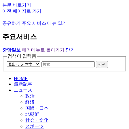
본문 바로가기
이전 페이지로 가기
공유하기
주요 서비스 메뉴 열기
주요서비스
중앙일보
메가메뉴로 돌아가기
닫기
검색어 입력폼
검색
HOME
最新記事
ニュース
政治
経済
国際・日本
北朝鮮
社会・文化
スポーツ