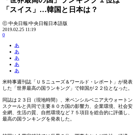
「スイス」…韓国と日本は？
ⓒ 中央日報/中央日報日本語版
2019.02.25 11:19
0
あ
あ
あ
あ
あ
米時事週刊誌「ＵＳニューズ＆ワールド・レポート」が発表
した「世界最高の国ランキング」で韓国が２２位となった。
同誌は２３日（現地時間）、米ペンシルベニア大ウォートン
スクールと共同で主要８０カ国の影響力、企業環境、社会安
全網、生活の質、自然環境など７５項目を総合的に評価し、
最高の国ランキングを発表した。