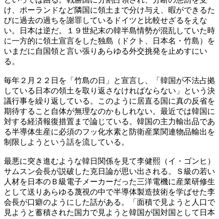
け、ポーランドなど隣国に領土まで分け与え、暇ができるた
びに過去の過ちを謝罪しているドイツと比較せざるをえな
い。日本は逆だ。１９世紀末の韓半島情勢が混乱していた時
に一方的に領土宣言をした独島（ドクト、日本名・竹島）を
いまだに自国領と言い張りあらゆる外交挑発を止めすにい
る。
毎年２月２２日を「竹島の日」と宣言し、「韓国が不法占拠
している日本の領土を取り返さなければならない」という決
議行事を繰り返している。このように居直る国に真の反省を
期待すること自体が無理なのかもしれない。最近では韓国に
対する経済報復措置まで論じている。韓国の主力輸出品であ
る半導体生産に必須のフッ化水素と防衛産業関連物品輸出を
制限しようという話を流している。
最悪に突き進むような韓日関係を見て李健熙（イ・ゴンヒ）
サムスン会長が説破した克日論が思い出される。Ｓ級の若い
人材を日本のＢ級電子メーカーだった三洋電機に産業研修生
として送りあらゆる蔑視の中で半導体製造技術を学ばせた李
会長が口癖のようにした話がある。「面積で見ようと人口で
見ようと蓄積された国力で見ようと韓国が国対国として日本