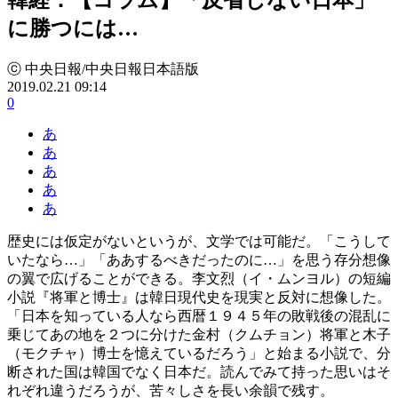
に勝つには…
ⓒ 中央日報/中央日報日本語版
2019.02.21 09:14
0
あ
あ
あ
あ
あ
歴史には仮定がないというが、文学では可能だ。「こうして
いたなら…」「ああするべきだったのに…」を思う存分想像
の翼で広げることができる。李文烈（イ・ムンヨル）の短編
小説『将軍と博士』は韓日現代史を現実と反対に想像した。
「日本を知っている人なら西暦１９４５年の敗戦後の混乱に
乗じてあの地を２つに分けた金村（クムチョン）将軍と木子
（モクチャ）博士を憶えているだろう」と始まる小説で、分
断された国は韓国でなく日本だ。読んでみて持った思いはそ
れぞれ違うだろうが、苦々しさを長い余韻で残す。