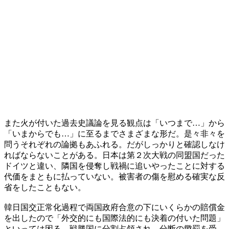
また火が付いた過去史議論を見る観点は「いつまで…」から
「いまからでも…」に至るまでさまざまな形だ。是々非々を
問うそれぞれの論拠もあふれる。だがしっかりと確認しなけ
ればならないことがある。日本は第２次大戦の同盟国だった
ドイツと違い、隣国を侵奪し戦禍に追いやったことに対する
代価をまともに払っていない。被害者の傷を慰める確実な反
省をしたこともない。
韓日国交正常化過程で両国政府合意の下にいくらかの賠償金
を出したので「外交的にも国際法的にも決着の付いた問題」
といっては困る。戦勝国に分割占領され、分断の懲罰を受