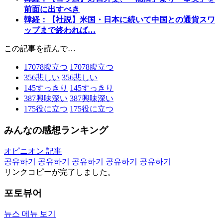
前面に出すべき
韓経：【社説】米国・日本に続いて中国との通貨スワ
ップまで終われば…
この記事を読んで…
17078
腹立つ
17078
腹立つ
356
悲しい
356
悲しい
145
すっきり
145
すっきり
387
興味深い
387
興味深い
175
役に立つ
175
役に立つ
みんなの感想ランキング
オピニオン 記事
공유하기
공유하기
공유하기
공유하기
공유하기
リンクコピーが完了しました。
포토뷰어
뉴스 메뉴 보기