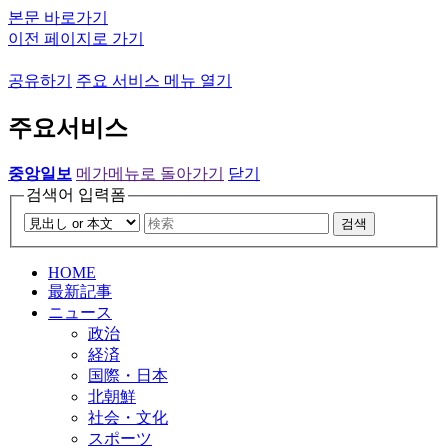
본문 바로가기
이전 페이지로 가기
공유하기
주요 서비스 메뉴 열기
주요서비스
중앙일보
메가메뉴로 돌아가기
닫기
검색어 입력폼
검색
HOME
最新記事
ニュース
政治
経済
国際・日本
北朝鮮
社会・文化
スポーツ