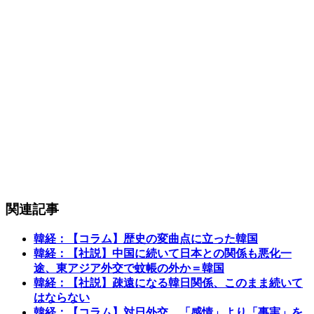
関連記事
韓経：【コラム】歴史の変曲点に立った韓国
韓経：【社説】中国に続いて日本との関係も悪化一
途、東アジア外交で蚊帳の外か＝韓国
韓経：【社説】疎遠になる韓日関係、このまま続いて
はならない
韓経：【コラム】対日外交、「感情」より「事実」を