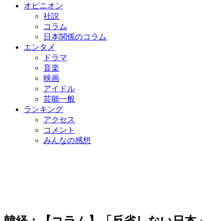
オピニオン
社説
コラム
日本関係のコラム
エンタメ
ドラマ
音楽
映画
アイドル
芸能一般
ランキング
アクセス
コメント
みんなの感想
韓経：【コラム】「反省しない日本」