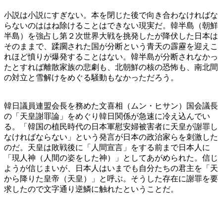
小説は小説にすぎない。本を閉じた後で向き合わなければな
らないのははね除けることはできない現実だ。韓半島（朝鮮
半島）を強占し第２次世界大戦を挑発したが降伏した日本は
そのままで、蹂躙された国が分断という青天の霹靂を迎えこ
れほど憤りが爆発することはない。韓半島が分断されなかっ
たとすれば離散家族の悲劇も、北朝鮮の核の恐怖も、南北間
の対立と雪解けをめぐる騒動もなかっただろう。
韓日議員連盟会長を務めた文喜相（ムン・ヒサン）国会議長
の「天皇謝罪論」をめぐり韓日関係が急速に冷え込んでい
る。「韓国の植民時代の日本軍慰安婦被害者に天皇が謝罪し
なければならない」という発言が日本の政治家らを刺激した
のだ。天皇は敗戦後に「人間宣言」をする前まで日本人に
「現人神（人間の姿をした神）」としてあがめられた。信じ
ようが信じまいが、日本人はいまでも自分たちの君主を「天
から降りた皇帝（天皇）」と呼ぶ。そうした存在に謝罪を要
求したので文字通り逆鱗に触れたということだ。