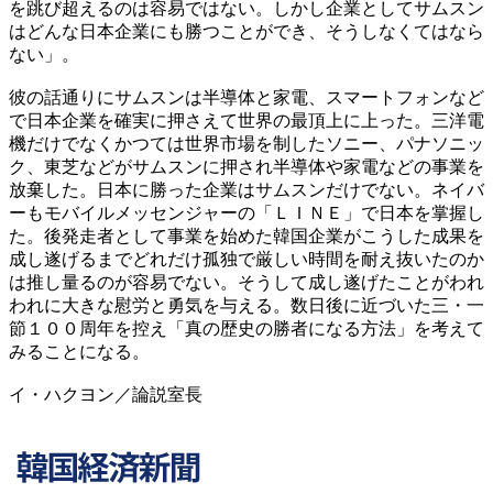
を跳び超えるのは容易ではない。しかし企業としてサムスン
はどんな日本企業にも勝つことができ、そうしなくてはなら
ない」。
彼の話通りにサムスンは半導体と家電、スマートフォンなど
で日本企業を確実に押さえて世界の最頂上に上った。三洋電
機だけでなくかつては世界市場を制したソニー、パナソニッ
ク、東芝などがサムスンに押され半導体や家電などの事業を
放棄した。日本に勝った企業はサムスンだけでない。ネイバ
ーもモバイルメッセンジャーの「ＬＩＮＥ」で日本を掌握し
た。後発走者として事業を始めた韓国企業がこうした成果を
成し遂げるまでどれだけ孤独で厳しい時間を耐え抜いたのか
は推し量るのが容易でない。そうして成し遂げたことがわれ
われに大きな慰労と勇気を与える。数日後に近づいた三・一
節１００周年を控え「真の歴史の勝者になる方法」を考えて
みることになる。
イ・ハクヨン／論説室長