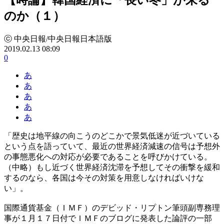
のか（１）
ⓒ 中央日報/中央日報日本語版
2019.02.13 08:09
0
あ
あ
あ
あ
あ
「歴史は地平線の向こうのどこかで景気低迷が近づいている
という点を語っていて、最近の世界経済減速の信号は予想外
の事態悪化への対応が必要であることを呼びかけている。
（中略）もし近づく世界経済沈滞を予想してその衝撃を緩和
するのなら、各国は今その対策を用意しなければいけな
い」。
国際通貨基金（ＩＭＦ）のデビッド・リプトン筆頭副専務理
事が１月１７日付でＩＭＦのブログに発表した論評の一部