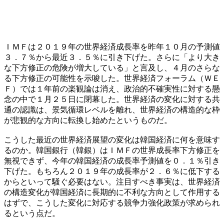
ＩＭＦは２０１９年の世界経済成長率を昨年１０月の予測値
３．７％から最近３．５％に引き下げた。さらに「より大き
な下方修正の危険が増大している」と言及し、４月のさらな
る下方修正の可能性を示唆した。世界経済フォーラム（ＷＥ
Ｆ）では１年前の楽観論は消え、政治的不確実性に対する懸
念の中で１月２５日に閉幕した。世界経済の変化に対する共
通の認識は、景気循環レベルを離れ、世界経済の構造的な枠
が悲観的な方向に転換し始めたというものだ。
こうした最近の世界経済展望の変化は韓国経済に何を意味す
るのか。韓国銀行（韓銀）はＩＭＦの世界成長率下方修正を
無視できず、今年の韓国経済の成長率予測値を０．１％引き
下げた。もちろん２０１９年の成長率が２．６％に低下する
からといって騒ぐ必要はない。注目すべき事実は、世界経済
の構造変化が韓国経済に長期的に不利な方向として作用する
はずで、こうした変化に対応する競争力強化政策が求められ
るという点だ。