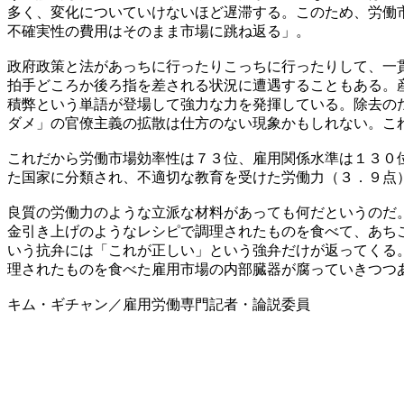
多く、変化についていけないほど遅滞する。このため、労働
不確実性の費用はそのまま市場に跳ね返る」。
政府政策と法があっちに行ったりこっちに行ったりして、一
拍手どころか後ろ指を差される状況に遭遇することもある。
積弊という単語が登場して強力な力を発揮している。除去の
ダメ」の官僚主義の拡散は仕方のない現象かもしれない。こ
これだから労働市場効率性は７３位、雇用関係水準は１３０
た国家に分類され、不適切な教育を受けた労働力（３．９点
良質の労働力のような立派な材料があっても何だというのだ
金引き上げのようなレシピで調理されたものを食べて、あち
いう抗弁には「これが正しい」という強弁だけが返ってくる
理されたものを食べた雇用市場の内部臓器が腐っていきつつ
キム・ギチャン／雇用労働専門記者・論説委員