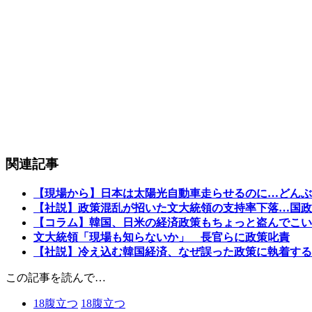
関連記事
【現場から】日本は太陽光自動車走らせるのに…どんぶ
【社説】政策混乱が招いた文大統領の支持率下落…国政
【コラム】韓国、日米の経済政策もちょっと盗んでこい
文大統領「現場も知らないか」 長官らに政策叱責
【社説】冷え込む韓国経済、なぜ誤った政策に執着する
この記事を読んで…
18
腹立つ
18
腹立つ