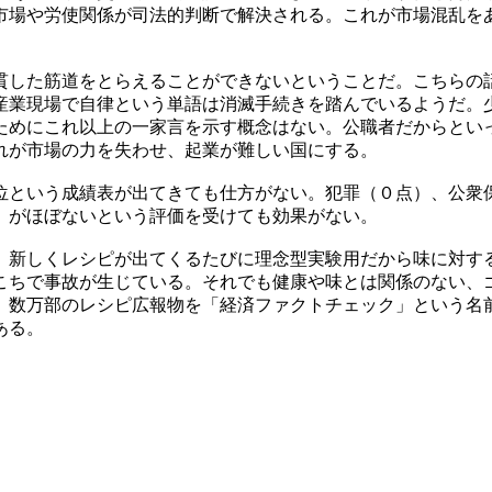
市場や労使関係が司法的判断で解決される。これが市場混乱を
貫した筋道をとらえることができないということだ。こちらの
産業現場で自律という単語は消滅手続きを踏んでいるようだ。
ためにこれ以上の一家言を示す概念はない。公職者だからとい
れが市場の力を失わせ、起業が難しい国にする。
位という成績表が出てきても仕方がない。犯罪（０点）、公衆
）がほぼないという評価を受けても効果がない。
。新しくレシピが出てくるたびに理念型実験用だから味に対す
こちで事故が生じている。それでも健康や味とは関係のない、
。数万部のレシピ広報物を「経済ファクトチェック」という名
ある。