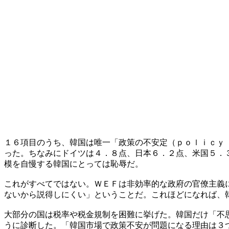
１６項目のうち、韓国は唯一「政策の不安定（ｐｏｌｉｃｙ
った。ちなみにドイツは４．８点、日本６．２点、米国５．
模を自慢する韓国にとっては恥辱だ。
これがすべてではない。ＷＥＦは非効率的な政府の官僚主義
ないから説得しにくい」ということだ。これほどになれば、
大部分の国は税率や税金規制を困難に挙げた。韓国だけ「不
うに診断した。「韓国市場で政策不安が問題になる理由は３