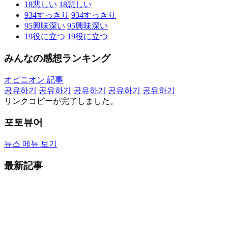
18
悲しい
18
悲しい
934
すっきり
934
すっきり
95
興味深い
95
興味深い
19
役に立つ
19
役に立つ
みんなの感想ランキング
オピニオン 記事
공유하기
공유하기
공유하기
공유하기
공유하기
リンクコピーが完了しました。
포토뷰어
뉴스 메뉴 보기
最新記事