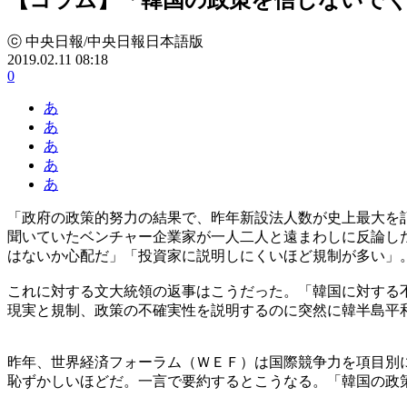
ⓒ 中央日報/中央日報日本語版
2019.02.11 08:18
0
あ
あ
あ
あ
あ
「政府の政策的努力の結果で、昨年新設法人数が史上最大を
聞いていたベンチャー企業家が一人二人と遠まわしに反論し
はないか心配だ」「投資家に説明しにくいほど規制が多い」
これに対する文大統領の返事はこうだった。「韓国に対する
現実と規制、政策の不確実性を説明するのに突然に韓半島平
昨年、世界経済フォーラム（ＷＥＦ）は国際競争力を項目別
恥ずかしいほどだ。一言で要約するとこうなる。「韓国の政