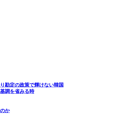
り勘定の政策で輝けない韓国
基調を省みる時
のか