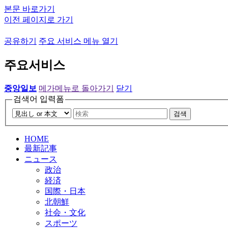
본문 바로가기
이전 페이지로 가기
공유하기
주요 서비스 메뉴 열기
주요서비스
중앙일보
메가메뉴로 돌아가기
닫기
검색어 입력폼
검색
HOME
最新記事
ニュース
政治
経済
国際・日本
北朝鮮
社会・文化
スポーツ