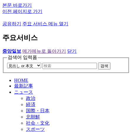
본문 바로가기
이전 페이지로 가기
공유하기
주요 서비스 메뉴 열기
주요서비스
중앙일보
메가메뉴로 돌아가기
닫기
검색어 입력폼
검색
HOME
最新記事
ニュース
政治
経済
国際・日本
北朝鮮
社会・文化
スポーツ