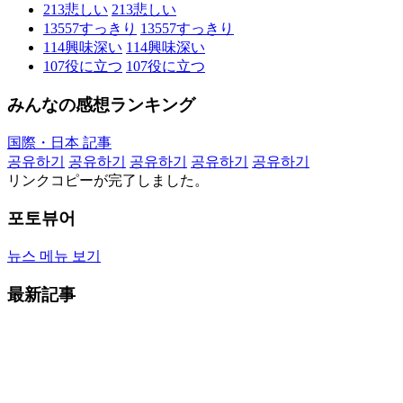
213
悲しい
213
悲しい
13557
すっきり
13557
すっきり
114
興味深い
114
興味深い
107
役に立つ
107
役に立つ
みんなの感想ランキング
国際・日本 記事
공유하기
공유하기
공유하기
공유하기
공유하기
リンクコピーが完了しました。
포토뷰어
뉴스 메뉴 보기
最新記事