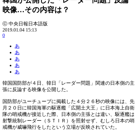
映像…その内容は？
ⓒ 中央日報日本語版
2019.01.04 15:13
0
あ
あ
あ
あ
あ
韓国国防部が４日、韓日「レーダー問題」関連の日本側の主
張に反論する映像を公開した。
国防部がユーチューブに掲載した４分２６秒の映像には、先
月２０日に韓国海軍の駆逐艦「広開土大王」に日本海上自衛
隊の哨戒機が接近した際、日本側の主張とは違い、駆逐艦は
射撃統制レーダー（ＳＴＩＲ）を照射せず、むしろ日本の哨
戒機が威嚇飛行をしたという立場が反映されていた。