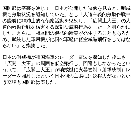
国防部は字幕を通じて「日本が公開した映像を見ると、哨戒
機も救助状況を認知していた」とし「人道主義的救助作戦中
の艦艇に非紳士的な偵察活動を継続し、『広開土大王』の人
道的救助作戦を妨害する深刻な威嚇行為をした」と明らかに
した。さらに「相互間の偶発的衝突が発生することもあるた
め、武装した軍用機が他国の軍艦に低空威嚇飛行をしてはな
らない」と指摘した。
日本の哨戒機が韓国海軍のレーダー電波を探知した後にも
「広開土大王」の周囲を低空飛行し、回避もしなかったとい
う点で、「広開土大王」が哨戒機に火器管制（射撃統制）レ
ーダーを照射したという日本側の主張には説得力がないとい
う立場も国防部は表した。