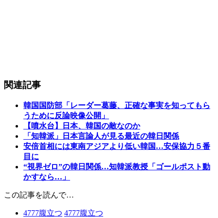
関連記事
韓国国防部「レーダー葛藤、正確な事実を知ってもら
うために反論映像公開」
【噴水台】日本、韓国の敵なのか
「知韓派」日本言論人が見る最近の韓日関係
安倍首相には東南アジアより低い韓国…安保協力５番
目に
“視界ゼロ”の韓日関係…知韓派教授「ゴールポスト動
かすなら…」
この記事を読んで…
4777
腹立つ
4777
腹立つ