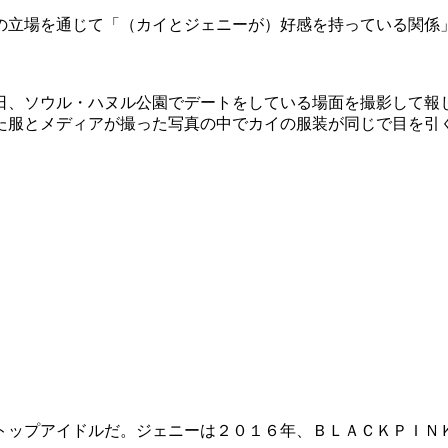
の立場を通じて「（カイとジェニーが）好感を持っている関係
日、ソウル・ハヌル公園でデートをしている場面を撮影して報
た服とメディアが撮った写真の中でカイの服装が同じで目を引
トップアイドルだ。ジェニーは２０１６年、ＢＬＡＣＫＰＩＮ