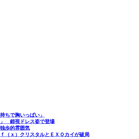
持ちで胸いっぱい」
」 錯視ドレス姿で登場
で独歩的雰囲気
ｆ（ｘ）クリスタルとＥＸＯカイが破局