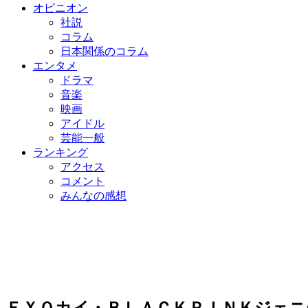
オピニオン
社説
コラム
日本関係のコラム
エンタメ
ドラマ
音楽
映画
アイドル
芸能一般
ランキング
アクセス
コメント
みんなの感想
ＥＸＯカイ・ＢＬＡＣＫＰＩＮＫジェニ