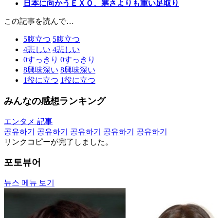
日本に向かうＥＸＯ、寒さよりも重い足取り
この記事を読んで…
5
腹立つ
5
腹立つ
4
悲しい
4
悲しい
0
すっきり
0
すっきり
8
興味深い
8
興味深い
1
役に立つ
1
役に立つ
みんなの感想ランキング
エンタメ 記事
공유하기
공유하기
공유하기
공유하기
공유하기
リンクコピーが完了しました。
포토뷰어
뉴스 메뉴 보기