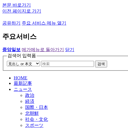
본문 바로가기
이전 페이지로 가기
공유하기
주요 서비스 메뉴 열기
주요서비스
중앙일보
메가메뉴로 돌아가기
닫기
검색어 입력폼
검색
HOME
最新記事
ニュース
政治
経済
国際・日本
北朝鮮
社会・文化
スポーツ