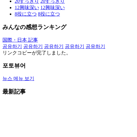
20
すっきり
20
すっきり
12
興味深い
12
興味深い
8
役に立つ
8
役に立つ
みんなの感想ランキング
国際・日本 記事
공유하기
공유하기
공유하기
공유하기
공유하기
リンクコピーが完了しました。
포토뷰어
뉴스 메뉴 보기
最新記事