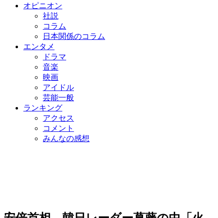
オピニオン
社説
コラム
日本関係のコラム
エンタメ
ドラマ
音楽
映画
アイドル
芸能一般
ランキング
アクセス
コメント
みんなの感想
安倍首相、韓日レーダー葛藤の中「火