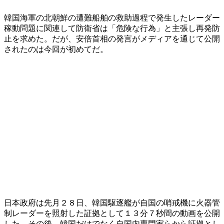
韓国海軍の北朝鮮の遭難船舶の救助過程で発生したレーダー
稼動問題に関連して防衛省は「危険な行為」と主張し再発防
止を求めた。だが、安倍首相の発言がメディアを通じて公開
されたのは今回が初めてだ。
日本政府は先月２８日、韓国駆逐艦が自国の哨戒機に火器管
制レーダーを照射した証拠として１３分７秒間の動画を公開
した。その後、韓国だけでなく自国内専門家らから証拠とし