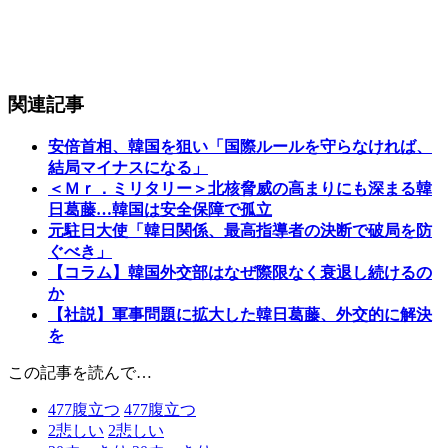
関連記事
安倍首相、韓国を狙い「国際ルールを守らなければ、
結局マイナスになる」
＜Ｍｒ．ミリタリー＞北核脅威の高まりにも深まる韓
日葛藤…韓国は安全保障で孤立
元駐日大使「韓日関係、最高指導者の決断で破局を防
ぐべき」
【コラム】韓国外交部はなぜ際限なく衰退し続けるの
か
【社説】軍事問題に拡大した韓日葛藤、外交的に解決
を
この記事を読んで…
477
腹立つ
477
腹立つ
2
悲しい
2
悲しい