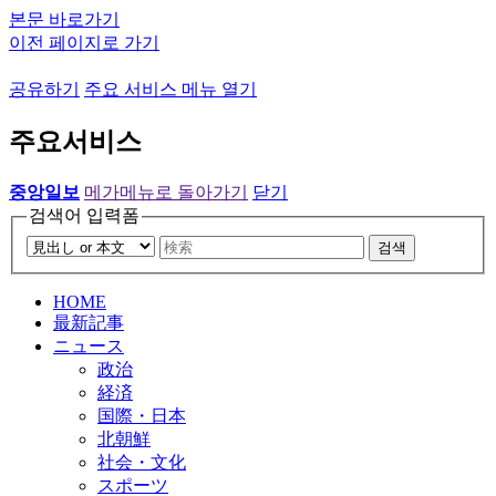
본문 바로가기
이전 페이지로 가기
공유하기
주요 서비스 메뉴 열기
주요서비스
중앙일보
메가메뉴로 돌아가기
닫기
검색어 입력폼
검색
HOME
最新記事
ニュース
政治
経済
国際・日本
北朝鮮
社会・文化
スポーツ