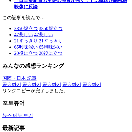
「日本乗組員の英語の発音が悪くて」…韓国が哨戒機
映像に反論
この記事を読んで…
3850
腹立つ
3850
腹立つ
47
悲しい
47
悲しい
21
すっきり
21
すっきり
65
興味深い
65
興味深い
20
役に立つ
20
役に立つ
みんなの感想ランキング
国際・日本 記事
공유하기
공유하기
공유하기
공유하기
공유하기
リンクコピーが完了しました。
포토뷰어
뉴스 메뉴 보기
最新記事