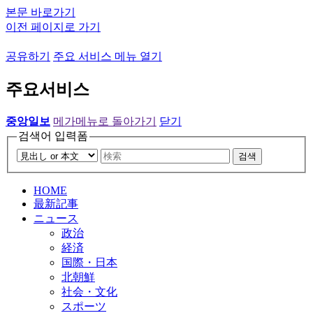
본문 바로가기
이전 페이지로 가기
공유하기
주요 서비스 메뉴 열기
주요서비스
중앙일보
메가메뉴로 돌아가기
닫기
검색어 입력폼
검색
HOME
最新記事
ニュース
政治
経済
国際・日本
北朝鮮
社会・文化
スポーツ