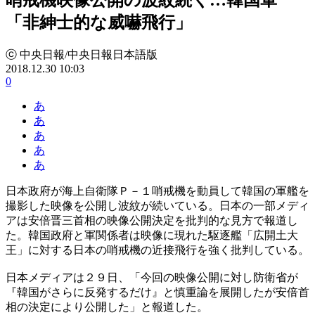
「非紳士的な威嚇飛行」
ⓒ 中央日報/中央日報日本語版
2018.12.30 10:03
0
あ
あ
あ
あ
あ
日本政府が海上自衛隊Ｐ－１哨戒機を動員して韓国の軍艦を
撮影した映像を公開し波紋が続いている。日本の一部メディ
アは安倍晋三首相の映像公開決定を批判的な見方で報道し
た。韓国政府と軍関係者は映像に現れた駆逐艦「広開土大
王」に対する日本の哨戒機の近接飛行を強く批判している。
日本メディアは２９日、「今回の映像公開に対し防衛省が
『韓国がさらに反発するだけ』と慎重論を展開したが安倍首
相の決定により公開した」と報道した。