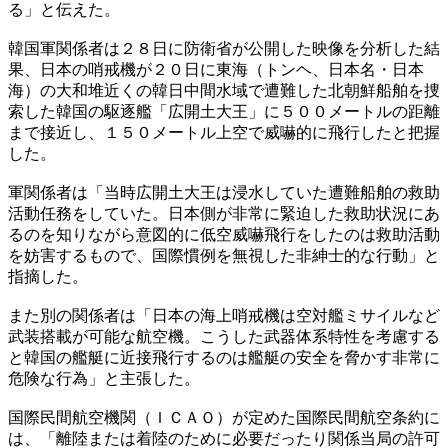
る」と伝えた。
韓国軍関係者は２８日に防衛省が公開した映像を分析した結
果、日本の哨戒機が２０日に東海（トンヘ、日本名・日本
海）の大和堆近くの韓日中間水域で遭難した北朝鮮船舶を捜
索した韓国の駆逐艦「広開土大王」に５００メートルの距離
まで接近し、１５０メートル上空で威嚇的に飛行したと把握
した。
軍関係者は「当時広開土大王は浸水していた遭難船舶の救助
活動任務をしていた。日本側が非常に緊迫した救助状況にあ
るのを知りながら意図的に低空威嚇飛行をしたのは救助活動
を妨害するもので、国際慣例を無視した非紳士的な行動」と
指摘した。
また別の関係者は「日本の海上哨戒機は空対艦ミサイルなど
武装搭載が可能な航空機。こうした武器体系特性を考慮する
と韓国の艦艇に近接飛行するのは艦艇の安全を脅かす非常に
危険な行為」と主張した。
国際民間航空機関（ＩＣＡＯ）が定めた国際民間航空条約に
は、「離陸または着陸のために必要だったり関係当局の許可