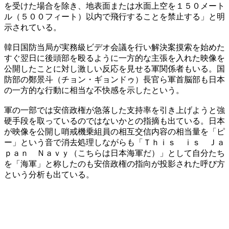
を受けた場合を除き、地表面または水面上空を１５０メート
ル（５００フィート）以内で飛行することを禁止する」と明
示されている。
韓日国防当局が実務級ビデオ会議を行い解決案摸索を始めた
すぐ翌日に後頭部を殴るように一方的な主張を入れた映像を
公開したことに対し激しい反応を見せる軍関係者もいる。国
防部の鄭景斗（チョン・ギョンドゥ）長官ら軍首脳部も日本
の一方的な行動に相当な不快感を示したという。
軍の一部では安倍政権が急落した支持率を引き上げようと強
硬手段を取っているのではないかとの指摘も出ている。日本
が映像を公開し哨戒機乗組員の相互交信内容の相当量を「ピ
ー」という音で消去処理しながらも「Ｔｈｉｓ ｉｓ Ｊａ
ｐａｎ Ｎａｖｙ（こちらは日本海軍だ）」として自分たち
を「海軍」と称したのも安倍政権の指向が投影された呼び方
という分析も出ている。