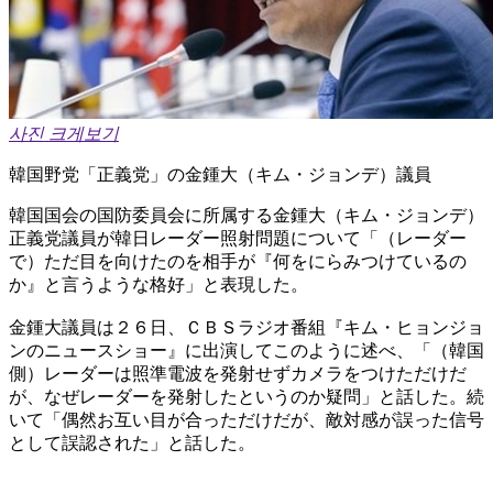
사진 크게보기
韓国野党「正義党」の金鍾大（キム・ジョンデ）議員
韓国国会の国防委員会に所属する金鍾大（キム・ジョンデ）
正義党議員が韓日レーダー照射問題について「（レーダー
で）ただ目を向けたのを相手が『何をにらみつけているの
か』と言うような格好」と表現した。
金鍾大議員は２６日、ＣＢＳラジオ番組『キム・ヒョンジョ
ンのニュースショー』に出演してこのように述べ、「（韓国
側）レーダーは照準電波を発射せずカメラをつけただけだ
が、なぜレーダーを発射したというのか疑問」と話した。続
いて「偶然お互い目が合っただけだが、敵対感が誤った信号
として誤認された」と話した。