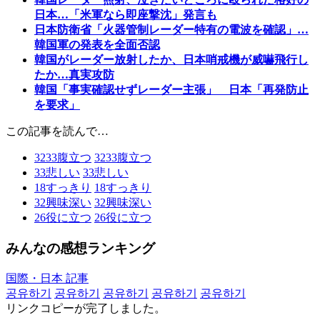
日本…「米軍なら即座撃沈」発言も
日本防衛省「火器管制レーダー特有の電波を確認」…
韓国軍の発表を全面否認
韓国がレーダー放射したか、日本哨戒機が威嚇飛行し
たか…真実攻防
韓国「事実確認せずレーダー主張」 日本「再発防止
を要求」
この記事を読んで…
3233
腹立つ
3233
腹立つ
33
悲しい
33
悲しい
18
すっきり
18
すっきり
32
興味深い
32
興味深い
26
役に立つ
26
役に立つ
みんなの感想ランキング
国際・日本 記事
공유하기
공유하기
공유하기
공유하기
공유하기
リンクコピーが完了しました。