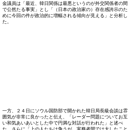
金議員は「最近、韓日関係は最悪というのが外交関係者の間
で公然たる事実」とし「（日本の政治家の）存在感誇示のた
めに今回の件が政治的に増幅される傾向が見える」と分析し
た。
一方、２４日にソウル国防部で開かれた韓日局長級会談は雰
囲気が非常に良かったと伝え、「レーダー問題についてお互
い和気あいあいとした中で円満な対話が行われた」と述べ
た。さらに「上の人たちは争うが、実務者間では大したこと