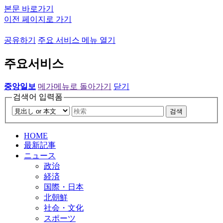
본문 바로가기
이전 페이지로 가기
공유하기
주요 서비스 메뉴 열기
주요서비스
중앙일보
메가메뉴로 돌아가기
닫기
검색어 입력폼
검색
HOME
最新記事
ニュース
政治
経済
国際・日本
北朝鮮
社会・文化
スポーツ