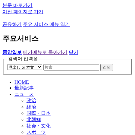
본문 바로가기
이전 페이지로 가기
공유하기
주요 서비스 메뉴 열기
주요서비스
중앙일보
메가메뉴로 돌아가기
닫기
검색어 입력폼
검색
HOME
最新記事
ニュース
政治
経済
国際・日本
北朝鮮
社会・文化
スポーツ