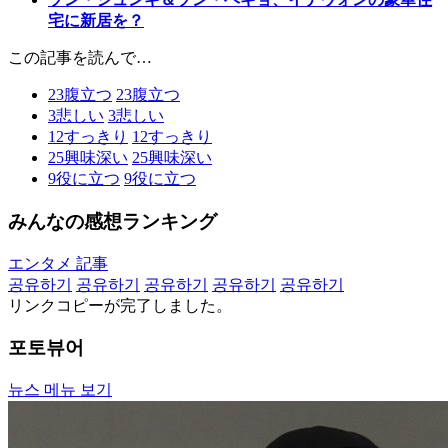
宅に新居を？
この記事を読んで…
23
腹立つ
23
腹立つ
3
悲しい
3
悲しい
12
すっきり
12
すっきり
25
興味深い
25
興味深い
9
役に立つ
9
役に立つ
みんなの感想ランキング
エンタメ 記事
공유하기
공유하기
공유하기
공유하기
공유하기
リンクコピーが完了しました。
포토뷰어
뉴스 메뉴 보기