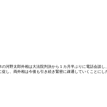
本の河野太郎外相は大法院判決から１カ月半ぶりに電話会談し
に促し、両外相は今後も引き続き緊密に疎通していくことにし