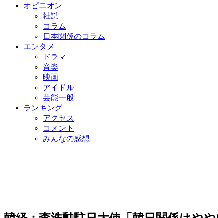
オピニオン
社説
コラム
日本関係のコラム
エンタメ
ドラマ
音楽
映画
アイドル
芸能一般
ランキング
アクセス
コメント
みんなの感想
韓経：李洙勲駐日大使「韓日関係はやや