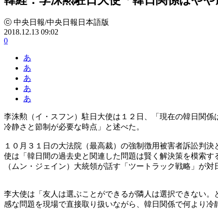
ⓒ 中央日報/中央日報日本語版
2018.12.13 09:02
0
あ
あ
あ
あ
あ
李洙勲（イ・スフン）駐日大使は１２日、「現在の韓日関係
冷静さと節制が必要な時点」と述べた。
１０月３１日の大法院（最高裁）の強制徴用被害者訴訟判決
使は「韓日間の過去史と関連した問題は賢く解決策を模索す
（ムン・ジェイン）大統領が話す「ツートラック戦略」が対
李大使は「友人は選ぶことができるが隣人は選択できない。
感な問題を現場で直接取り扱いながら、韓日関係で何より冷