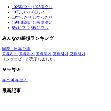
1025
腹立つ
1025
腹立つ
10
悲しい
10
悲しい
13
すっきり
13
すっきり
15
興味深い
15
興味深い
8
役に立つ
8
役に立つ
みんなの感想ランキング
国際・日本 記事
공유하기
공유하기
공유하기
공유하기
공유하기
リンクコピーが完了しました。
포토뷰어
뉴스 메뉴 보기
最新記事