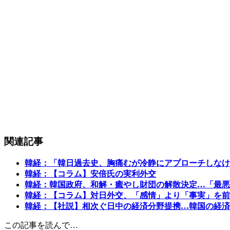
関連記事
韓経：「韓日過去史、胸痛むが冷静にアプローチしなけ
韓経：【コラム】安倍氏の実利外交
韓経：韓国政府、和解・癒やし財団の解散決定…「最悪
韓経：【コラム】対日外交、「感情」より「事実」を前
韓経：【社説】相次ぐ日中の経済分野提携…韓国の経済
この記事を読んで…