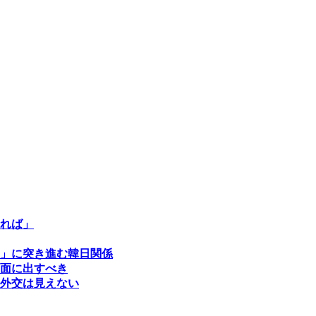
れば」
」に突き進む韓日関係
面に出すべき
外交は見えない