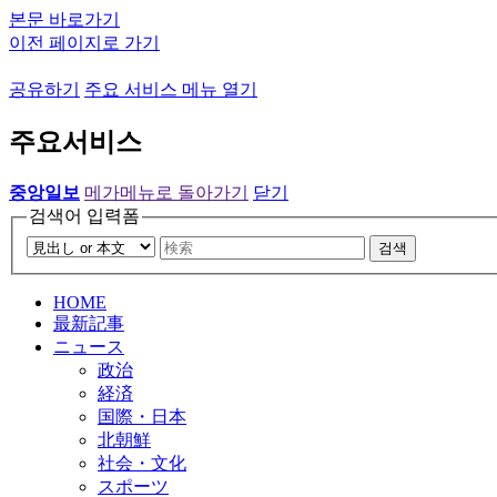
본문 바로가기
이전 페이지로 가기
공유하기
주요 서비스 메뉴 열기
주요서비스
중앙일보
메가메뉴로 돌아가기
닫기
검색어 입력폼
검색
HOME
最新記事
ニュース
政治
経済
国際・日本
北朝鮮
社会・文化
スポーツ