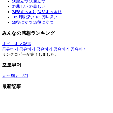
50
腹立つ
50
腹立つ
37
悲しい
37
悲しい
2458
すっきり
2458
すっきり
185
興味深い
185
興味深い
59
役に立つ
59
役に立つ
みんなの感想ランキング
オピニオン 記事
공유하기
공유하기
공유하기
공유하기
공유하기
リンクコピーが完了しました。
포토뷰어
뉴스 메뉴 보기
最新記事