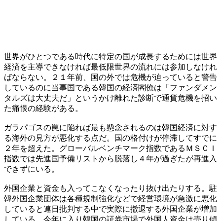
世界がひとつである時代に特定の国が成長するためには世界
経済を主導できなければ最低限世界の流れには参加しなけれ
ばならない。２１年前、国の外では危機が迫っていると警告
しているのに当事国である韓国の経済閣僚は「ファンダメン
タルズは大丈夫だ」というかけ離れた診断で通貨危機を招い
た痛恨の経験がある。
ガラパゴスの罠に陥れば最も懸念されるのは韓国経済に対す
る海外の見方が悪化する点だ。国の格付けが停滞してすでに
２年を超えた。グローバルベンチマーク指数であるＭＳＣＩ
指数では先進国予備リストから脱落し４年が過ぎたが再進入
できずにいる。
外国企業と資金も入ってこなくなったり抜け出たりする。駐
韓外国企業団体は各種規制強化などで経営環境が急激に悪化
していると連日批判する中で実際に撤退する外国企業が増加
している。今年に入り韓国の証券市場で外国人資金は売り傾