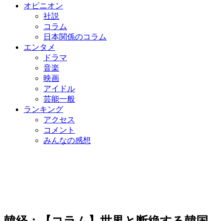
オピニオン
社説
コラム
日本関係のコラム
エンタメ
ドラマ
音楽
映画
アイドル
芸能一般
ランキング
アクセス
コメント
みんなの感想
韓経：【コラム】世界と断絶する韓国