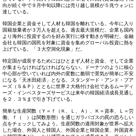
向が続く中で９月中旬以降には売り越し規模が５兆ウォンに
達している。
韓国企業と資金そして人材も韓国を離れている。今年に入り
国籍放棄者が３万人を超える。過去最大規模だ。企業も国内
より海外に投資するのを好み実行に移す動きが明確だ。金融
会社も韓国の国民を対象に資金を集めグローバル投資に熱を
上げている。「３大空洞化現象」だ。
特定国が成長するためにはひとまず人材と資金、そして企業
が集まらなければなければならない。ドーナツのように核心
中心部が空いていれば内外の変数に脆弱で景気が簡単に不安
になる「天水田経済」となる。スタンダード・アンド・プア
ーズ（Ｓ＆Ｐ）とともに世界２大格付け会社であるムーディ
ーズ・インベスターズサービスは来年の韓国経済成長見通し
を２．３％まで引き下げている。
簡単な生産関数（Ｙ＝ｆ（Ｋ、Ｌ、Ａ）、Ｋ＝資本、Ｌ＝労
働、ｆ（ ）は関数形態）を通じガラパゴスの罠の恐ろしい
点をチェックしてみよう。生産関数の適用対象が世界へ拡大
した場合、外国人と韓国人、外国企業と韓国企業、外国資本