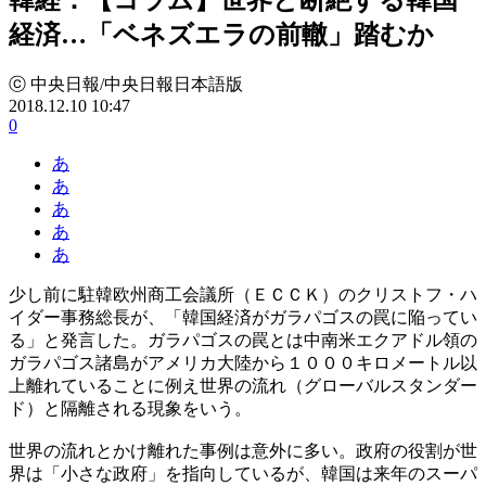
経済…「ベネズエラの前轍」踏むか
ⓒ 中央日報/中央日報日本語版
2018.12.10 10:47
0
あ
あ
あ
あ
あ
少し前に駐韓欧州商工会議所（ＥＣＣＫ）のクリストフ・ハ
イダー事務総長が、「韓国経済がガラパゴスの罠に陥ってい
る」と発言した。ガラパゴスの罠とは中南米エクアドル領の
ガラパゴス諸島がアメリカ大陸から１０００キロメートル以
上離れていることに例え世界の流れ（グローバルスタンダー
ド）と隔離される現象をいう。
世界の流れとかけ離れた事例は意外に多い。政府の役割が世
界は「小さな政府」を指向しているが、韓国は来年のスーパ