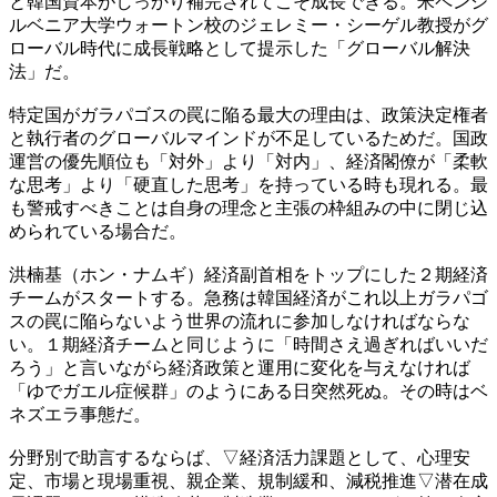
と韓国資本がしっかり補完されてこそ成長できる。米ペンシ
ルベニア大学ウォートン校のジェレミー・シーゲル教授がグ
ローバル時代に成長戦略として提示した「グローバル解決
法」だ。
特定国がガラパゴスの罠に陥る最大の理由は、政策決定権者
と執行者のグローバルマインドが不足しているためだ。国政
運営の優先順位も「対外」より「対内」、経済閣僚が「柔軟
な思考」より「硬直した思考」を持っている時も現れる。最
も警戒すべきことは自身の理念と主張の枠組みの中に閉じ込
められている場合だ。
洪楠基（ホン・ナムギ）経済副首相をトップにした２期経済
チームがスタートする。急務は韓国経済がこれ以上ガラパゴ
スの罠に陥らないよう世界の流れに参加しなければならな
い。１期経済チームと同じように「時間さえ過ぎればいいだ
ろう」と言いながら経済政策と運用に変化を与えなければ
「ゆでガエル症候群」のようにある日突然死ぬ。その時はベ
ネズエラ事態だ。
分野別で助言するならば、▽経済活力課題として、心理安
定、市場と現場重視、親企業、規制緩和、減税推進▽潜在成