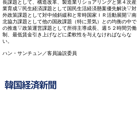
長課題として、構造改革、製造業リショアリングと第４次産
業育成▽民生経済課題として国民生活経済懸案優先解決▽対
外政策課題として対中傾斜緩和と常時国家ＩＲ活動展開▽南
北協力課題として他の国政課題（特に景気）との均衡の中で
の推進▽政策運営課題として所得主導成長、週５２時間労働
制、最低賃金引き上げなどに柔軟性を与えなければならな
い。
ハン・サンチュン／客員論説委員