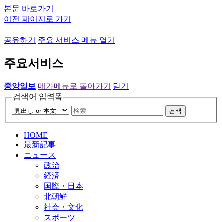
본문 바로가기
이전 페이지로 가기
공유하기
주요 서비스 메뉴 열기
주요서비스
중앙일보
메가메뉴로 돌아가기
닫기
검색어 입력폼
검색
HOME
最新記事
ニュース
政治
経済
国際・日本
北朝鮮
社会・文化
スポーツ