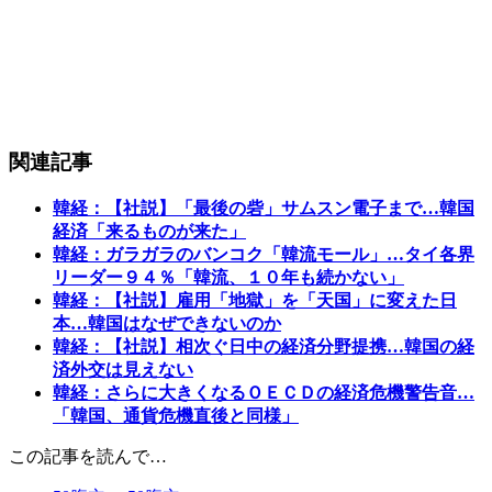
関連記事
韓経：【社説】「最後の砦」サムスン電子まで…韓国
経済「来るものが来た」
韓経：ガラガラのバンコク「韓流モール」…タイ各界
リーダー９４％「韓流、１０年も続かない」
韓経：【社説】雇用「地獄」を「天国」に変えた日
本…韓国はなぜできないのか
韓経：【社説】相次ぐ日中の経済分野提携…韓国の経
済外交は見えない
韓経：さらに大きくなるＯＥＣＤの経済危機警告音…
「韓国、通貨危機直後と同様」
この記事を読んで…