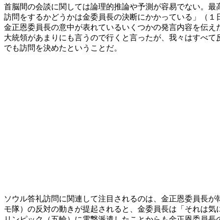
首脳間の会談に関しては論理的推論や予測が容易でない。最
訪問をするかどうかは金委員長の決断にかかっている」（１
金正恩委員長の意中が表れているいくつかの発言内容を伝え
大統領があまりにも言うので行くと言ったが、我々はすべて
でも訪問を決めたということだ。
ソウル答礼訪問に関連して注目されるのは、金正恩委員長が
モ隊）の反対の動きが提起されると、金委員長は「それは気
リンピック（五輪）に電撃派遣したことからも金正恩委員長