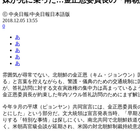
ⓒ 中央日報/中央日報日本語版
2018.12.05 13:55
0
あ
あ
あ
あ
あ
雰囲気が尋常でない。北朝鮮の金正恩（キム・ジョンウン）
る」と言葉を控えながらも、警護・儀典のための交通統制に
が、答礼訪問に対する文在寅政権の集中力は高まっているよ
金正恩委員長が約束した年内ソウル答礼訪問のためにまず解
今年９月の平壌（ピョンヤン）共同宣言には、金正恩委員長
とにした」という部分だ。文大統領は宣言発表当時、「早期
りする「特別な事情」は探しにくい。南北共同で北朝鮮鉄道
く。米朝高官級会談が延期され、米国の対北朝鮮制裁持続意