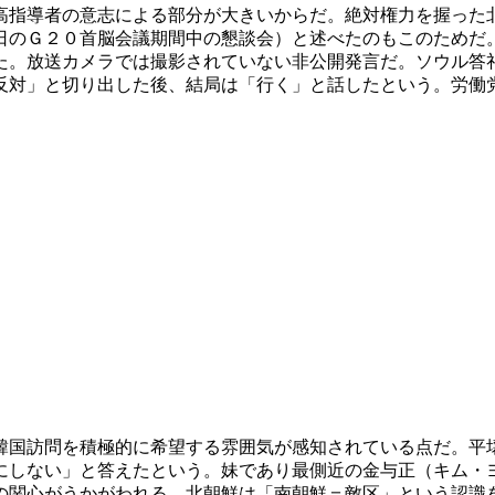
高指導者の意志による部分が大きいからだ。絶対権力を握った
日のＧ２０首脳会議期間中の懇談会）と述べたのもこのためだ
た。放送カメラでは撮影されていない非公開発言だ。ソウル答
反対」と切り出した後、結局は「行く」と話したという。労働
韓国訪問を積極的に希望する雰囲気が感知されている点だ。平
にしない」と答えたという。妹であり最側近の金与正（キム・
の関心がうかがわれる。北朝鮮は「南朝鮮＝敵区」という認識