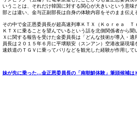
いうことは、それだけ韓国に対する関心が大きいという意味
部とは違い、金与正副部長は自身の体験内容をそのまま伝え
その中で金正恩委員長が超高速列車ＫＴＸ（Ｋｏｒｅａ Ｔ
ＫＴＸに乗ることを望んでいるという話を北側関係者から聞
Ｘに関する報告を受けた金委員長は「どんな技術が導入・適
員長は２０１５年６月に平壌順安（スンアン）空港改築現場
速鉄道のＴＧＶに乗ってパリなどを観光した経験が作用して
妹が先に乗った…金正恩委員長の「南朝鮮体験」筆頭候補は