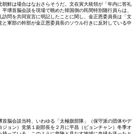
北朝鮮は場合はなおさらそうだ。文在寅大統領が「年内に答礼
。平壌首脳会談を現場で眺めた韓国側の民間特別随行員らは、
礼訪問を共同宣言に明記したことに関し、金正恩委員長は「文
党と軍部の幹部が金正恩委員長のソウル行きに反対している中
壌首脳会談当時、いわゆる「太極旗部隊」（保守派の団体やデ
ヨジョン）党第１副部長を２月に平昌（ピョンチャン）冬季オ
を持っている。このように危険と見なす地域に血縁を送ったと