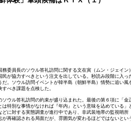
国務委員長のソウル答礼訪問に関する文在寅（ムン・ジェイン
国民が協力すべきという注文を出している。秒読み段階に入っ
うだ。ソウル訪問イベントが韓半島（朝鮮半島）情勢に追い風
決すべき課題を点検した。
のソウル答礼訪問の約束が盛り込まれた。最後の第６項に「金
とは特別な事情がなければ『年内』という意味を込めている」
などに対する実態調査が進行中であり、非武装地帯の監視哨所
志が再確認される局面だが、雰囲気が変わるほどではないとい