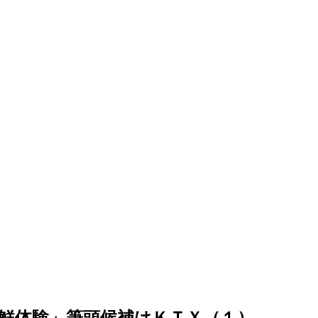
鮮体験」筆頭候補はＫＴＸ（１）