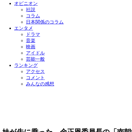
オピニオン
社説
コラム
日本関係のコラム
エンタメ
ドラマ
音楽
映画
アイドル
芸能一般
ランキング
アクセス
コメント
みんなの感想
妹が先に乗った…金正恩委員長の「南朝