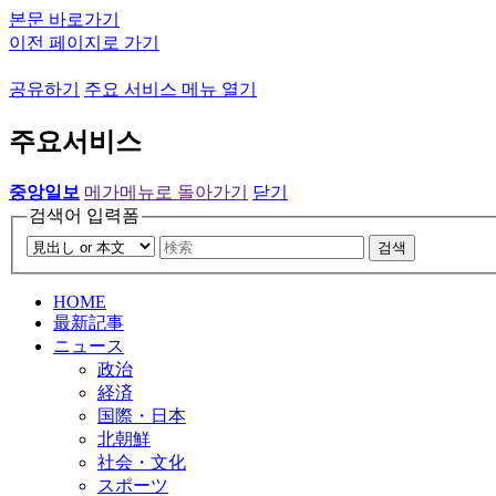
본문 바로가기
이전 페이지로 가기
공유하기
주요 서비스 메뉴 열기
주요서비스
중앙일보
메가메뉴로 돌아가기
닫기
검색어 입력폼
검색
HOME
最新記事
ニュース
政治
経済
国際・日本
北朝鮮
社会・文化
スポーツ