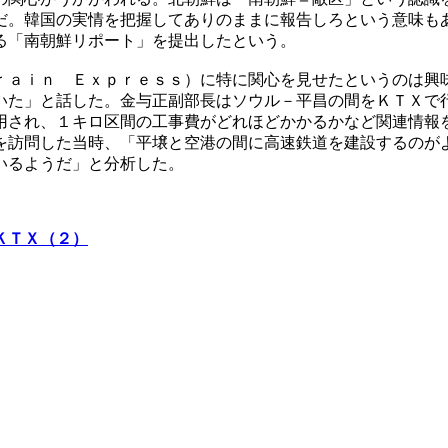
だ。韓国の実情を把握してありのままに報告しろという意味も
る「南朝鮮リポート」を提出したという。
ｒａｉｎ Ｅｘｐｒｅｓｓ）に特に関心を見せたというのは興
いた」と話した。金与正副部長はソウル－平昌の間をＫＴＸで
用され、１キロ区間の工事費がどれほどかかるかなど関連情報
を訪問した当時、「平壌と空港の間に高速鉄道を建設するのが
いるようだ」と分析した。
ＫＴＸ（２）