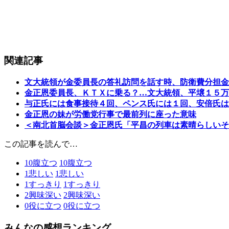
関連記事
文大統領が金委員長の答礼訪問を話す時、防衛費分担金
金正恩委員長、ＫＴＸに乗る？…文大統領、平壌１５万
与正氏には食事接待４回、ペンス氏には１回、安倍氏は
金正恩の妹が労働党行事で最前列に座った意味
＜南北首脳会談＞金正恩氏「平昌の列車は素晴らしいそ
この記事を読んで…
10
腹立つ
10
腹立つ
1
悲しい
1
悲しい
1
すっきり
1
すっきり
2
興味深い
2
興味深い
0
役に立つ
0
役に立つ
みんなの感想ランキング