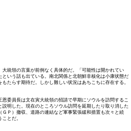
）大統領の言葉が前例なく具体的だ。「可能性は開かれてい
たという話も出ている。南北関係と北朝鮮非核化は小康状態だ
をもたらす期待だ。しかし難しい状況はあちこちに存在する。
正恩委員長は文在寅大統領の招請で早期にソウルを訪問するこ
と説明した。現在のところソウル訪問を延期したり取り消した
（ＧＰ）撤収、道路の連結など軍事緊張緩和措置も次々と続
うことだ。