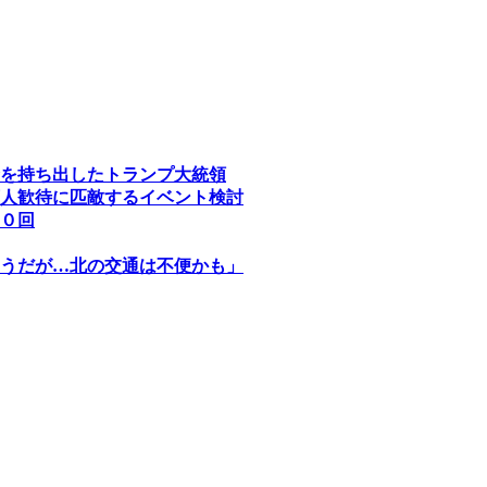
を持ち出したトランプ大統領
人歓待に匹敵するイベント検討
０回
うだが…北の交通は不便かも」