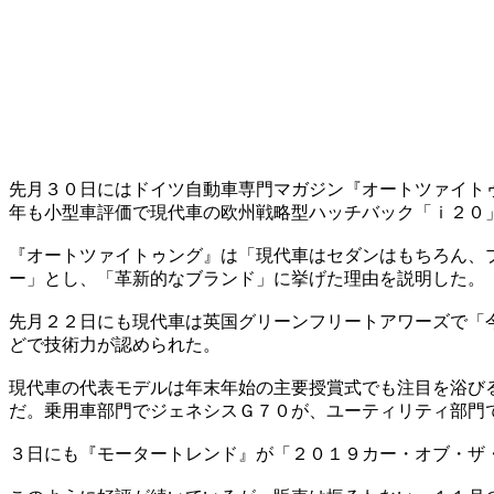
先月３０日にはドイツ自動車専門マガジン『オートツァイト
年も小型車評価で現代車の欧州戦略型ハッチバック「ｉ２０
『オートツァイトゥング』は「現代車はセダンはもちろん、
ー」とし、「革新的なブランド」に挙げた理由を説明した。
先月２２日にも現代車は英国グリーンフリートアワーズで「
どで技術力が認められた。
現代車の代表モデルは年末年始の主要授賞式でも注目を浴び
だ。乗用車部門でジェネシスＧ７０が、ユーティリティ部門
３日にも『モータートレンド』が「２０１９カー・オブ・ザ