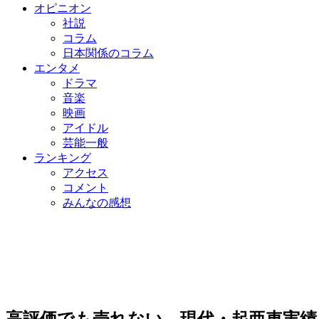
オピニオン
社説
コラム
日本関係のコラム
エンタメ
ドラマ
音楽
映画
アイドル
芸能一般
ランキング
アクセス
コメント
みんなの感想
高評価でも売れない…現代・起亜車実績