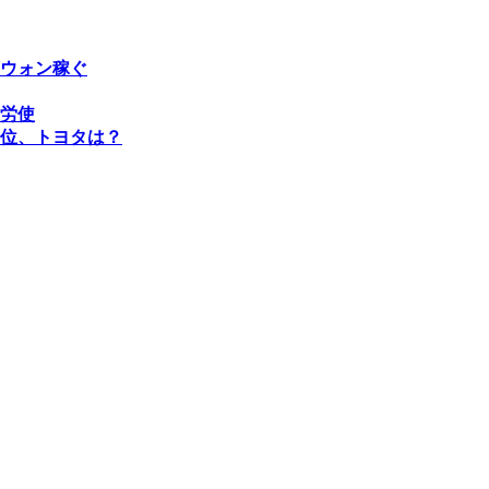
ウォン稼ぐ
労使
位、トヨタは？