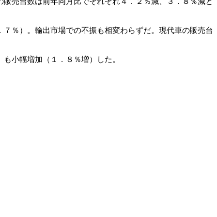
の販売台数は前年同月比でそれぞれ４．２％減、３．８％減と
．７％）。輸出市場での不振も相変わらずだ。現代車の販売台
）も小幅増加（１．８％増）した。