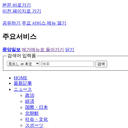
본문 바로가기
이전 페이지로 가기
공유하기
주요 서비스 메뉴 열기
주요서비스
중앙일보
메가메뉴로 돌아가기
닫기
검색어 입력폼
검색
HOME
最新記事
ニュース
政治
経済
国際・日本
北朝鮮
社会・文化
スポーツ