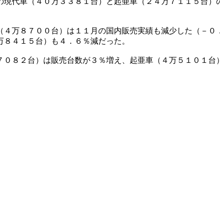
の現代車（４０万３３８１台）と起亜車（２４万７１１５台）
（４万８７００台）は１１月の国内販売実績も減少した（－０
万８４１５台）も４．６％減だった。
７０８２台）は販売台数が３％増え、起亜車（４万５１０１台