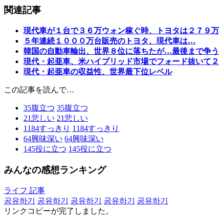
関連記事
現代車が１台で３６万ウォン稼ぐ時、トヨタは２７９万
５年連続１０００万台販売のトヨタ、現代車は…
韓国の自動車輸出、世界８位に落ちたが…最後まで争う
現代・起亜車、米ハイブリッド市場でフォード抜いて２
現代・起亜車の収益性、世界最下位レベル
この記事を読んで…
35
腹立つ
35
腹立つ
21
悲しい
21
悲しい
1184
すっきり
1184
すっきり
64
興味深い
64
興味深い
145
役に立つ
145
役に立つ
みんなの感想ランキング
ライフ 記事
공유하기
공유하기
공유하기
공유하기
공유하기
リンクコピーが完了しました。