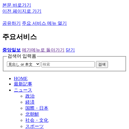
본문 바로가기
이전 페이지로 가기
공유하기
주요 서비스 메뉴 열기
주요서비스
중앙일보
메가메뉴로 돌아가기
닫기
검색어 입력폼
검색
HOME
最新記事
ニュース
政治
経済
国際・日本
北朝鮮
社会・文化
スポーツ