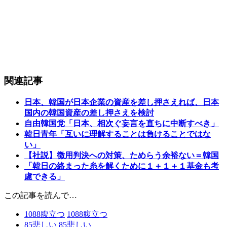
関連記事
日本、韓国が日本企業の資産を差し押さえれば、日本
国内の韓国資産の差し押さえを検討
自由韓国党「日本、相次ぐ妄言を直ちに中断すべき」
韓日青年「互いに理解することは負けることではな
い」
【社説】徴用判決への対策、ためらう余裕ない＝韓国
「韓日の絡まった糸を解くために１＋１＋１基金も考
慮できる」
この記事を読んで…
1088
腹立つ
1088
腹立つ
85
悲しい
85
悲しい