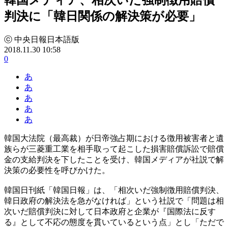
判決に「韓日関係の解決策が必要」
ⓒ 中央日報日本語版
2018.11.30 10:58
0
あ
あ
あ
あ
あ
韓国大法院（最高裁）が日帝強占期における徴用被害者と遺
族らが三菱重工業を相手取って起こした損害賠償訴訟で賠償
金の支給判決を下したことを受け、韓国メディアが社説で解
決策の必要性を呼びかけた。
韓国日刊紙「韓国日報」は、「相次いだ強制徴用賠償判決、
韓日政府の解決法を急がなければ」という社説で「問題は相
次いだ賠償判決に対して日本政府と企業が『国際法に反す
る』として不応の態度を貫いているという点」とし「ただで