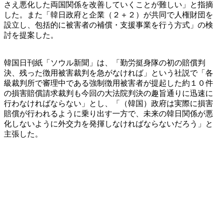
さえ悪化した両国関係を改善していくことが難しい」と指摘
した。また「韓日政府と企業（２＋２）が共同で人権財団を
設立し、包括的に被害者の補償・支援事業を行う方式」の検
討を提案した。
韓国日刊紙「ソウル新聞」は、「勤労挺身隊の初の賠償判
決、残った徴用被害裁判を急がなければ」という社説で「各
級裁判所で審理中である強制徴用被害者が提起した約１０件
の損害賠償請求裁判も今回の大法院判決の趣旨通りに迅速に
行わなければならない」とし、「（韓国）政府は実際に損害
賠償が行われるように乗り出す一方で、未来の韓日関係が悪
化しないように外交力を発揮しなければならないだろう」と
主張した。