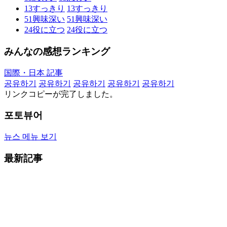
13
すっきり
13
すっきり
51
興味深い
51
興味深い
24
役に立つ
24
役に立つ
みんなの感想ランキング
国際・日本 記事
공유하기
공유하기
공유하기
공유하기
공유하기
リンクコピーが完了しました。
포토뷰어
뉴스 메뉴 보기
最新記事