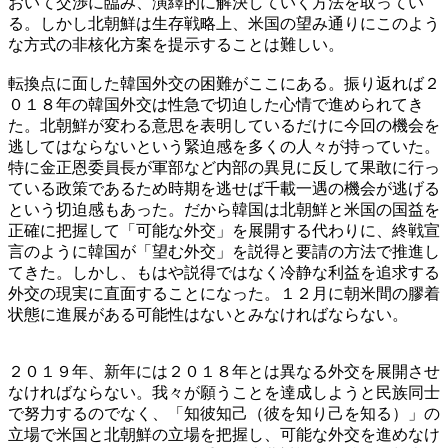
おいて交渉に臨み、演繹的に解決していく方法を取ってい
る。しかし北朝鮮は生存戦略上、米国の望み通りにこのよう
な方式の非核化方案を提示することは難しい。
転換点に面した韓国外交の困難がここにある。振り返れば２
０１８年の韓国外交は性急で切迫した心情で進められてき
た。北朝鮮が変わる意思を表明しているだけに今回の機会を
逃してはならないという緊迫感を多くの人々が持っていた。
特に金正恩委員長が軍部など内部の異見に反して果敢に行っ
ている政策であるため時期を逃せば千載一遇の機会が逃げる
という切迫感もあった。だから韓国は北朝鮮と米国の国益を
正確に把握して「可能な外交」を展開する代わりに、終戦宣
言のように韓国が「望む外交」を説得と要請の方法で推進し
てきた。しかし、もはや説得ではなく冷静な利益を追求する
外交の現実に直面することになった。１２月に朝米間の膠着
状態に進展がある可能性はないとみなければならない。
２０１９年、新年には２０１８年とは異なる外交を展開させ
なければならない。我々が願うことを達成しようと民族同士
で努力するのでなく、「知彼知己（彼を知り己を知る）」の
立場で米国と北朝鮮の立場を把握し、可能な外交を進めなけ