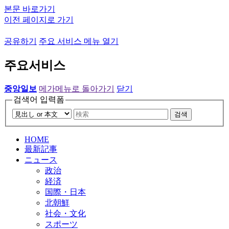
본문 바로가기
이전 페이지로 가기
공유하기
주요 서비스 메뉴 열기
주요서비스
중앙일보
메가메뉴로 돌아가기
닫기
검색어 입력폼
검색
HOME
最新記事
ニュース
政治
経済
国際・日本
北朝鮮
社会・文化
スポーツ