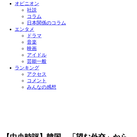
オピニオン
社説
コラム
日本関係のコラム
エンタメ
ドラマ
音楽
映画
アイドル
芸能一般
ランキング
アクセス
コメント
みんなの感想
【中央時評】韓国、「望む外交」から