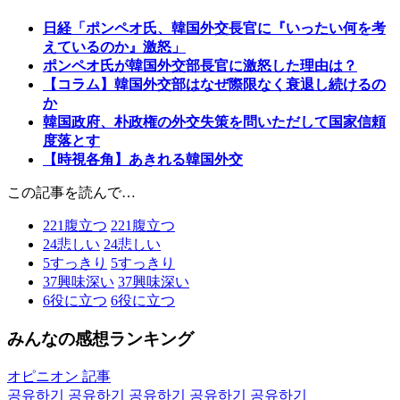
日経「ポンペオ氏、韓国外交長官に『いったい何を考
えているのか』激怒」
ポンペオ氏が韓国外交部長官に激怒した理由は？
【コラム】韓国外交部はなぜ際限なく衰退し続けるの
か
韓国政府、朴政権の外交失策を問いただして国家信頼
度落とす
【時視各角】あきれる韓国外交
この記事を読んで…
221
腹立つ
221
腹立つ
24
悲しい
24
悲しい
5
すっきり
5
すっきり
37
興味深い
37
興味深い
6
役に立つ
6
役に立つ
みんなの感想ランキング
オピニオン 記事
공유하기
공유하기
공유하기
공유하기
공유하기