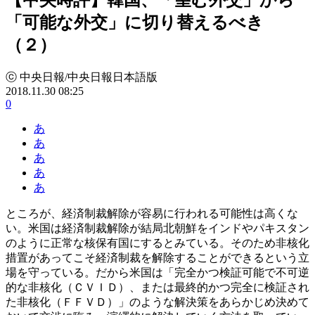
「可能な外交」に切り替えるべき
（２）
ⓒ 中央日報/中央日報日本語版
2018.11.30 08:25
0
あ
あ
あ
あ
あ
ところが、経済制裁解除が容易に行われる可能性は高くな
い。米国は経済制裁解除が結局北朝鮮をインドやパキスタン
のように正常な核保有国にするとみている。そのため非核化
措置があってこそ経済制裁を解除することができるという立
場を守っている。だから米国は「完全かつ検証可能で不可逆
的な非核化（ＣＶＩＤ）、または最終的かつ完全に検証され
た非核化（ＦＦＶＤ）」のような解決策をあらかじめ決めて