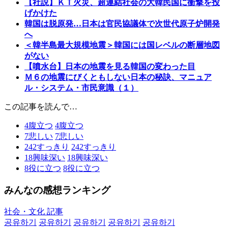
【社説】ＫＴ火災、超連結社会の大韓民国に衝撃を投
げかけた
韓国は脱原発…日本は官民協議体で次世代原子炉開発
へ
＜韓半島最大規模地震＞韓国には国レベルの断層地図
がない
【噴水台】日本の地震を見る韓国の変わった目
Ｍ６の地震にびくともしない日本の秘訣、マニュア
ル・システム・市民意識（１）
この記事を読んで…
4
腹立つ
4
腹立つ
7
悲しい
7
悲しい
242
すっきり
242
すっきり
18
興味深い
18
興味深い
8
役に立つ
8
役に立つ
みんなの感想ランキング
社会・文化 記事
공유하기
공유하기
공유하기
공유하기
공유하기