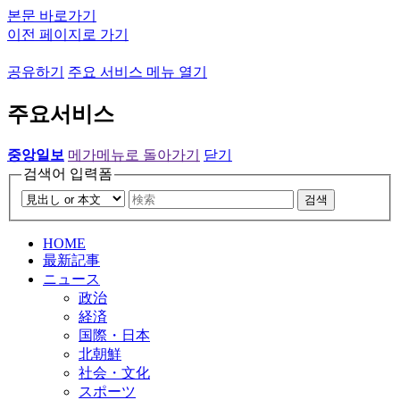
본문 바로가기
이전 페이지로 가기
공유하기
주요 서비스 메뉴 열기
주요서비스
중앙일보
메가메뉴로 돌아가기
닫기
검색어 입력폼
검색
HOME
最新記事
ニュース
政治
経済
国際・日本
北朝鮮
社会・文化
スポーツ