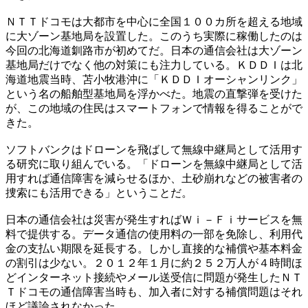
ＮＴＴドコモは大都市を中心に全国１００カ所を超える地域
に大ゾーン基地局を設置した。このうち実際に稼働したのは
今回の北海道釧路市が初めてだ。日本の通信会社は大ゾーン
基地局だけでなく他の対策にも注力している。ＫＤＤＩは北
海道地震当時、苫小牧港沖に「ＫＤＤＩオーシャンリンク」
という名の船舶型基地局を浮かべた。地震の直撃弾を受けた
が、この地域の住民はスマートフォンで情報を得ることがで
きた。
ソフトバンクはドローンを飛ばして無線中継局として活用す
る研究に取り組んでいる。「ドローンを無線中継局として活
用すれば通信障害を減らせるほか、土砂崩れなどの被害者の
捜索にも活用できる」ということだ。
日本の通信会社は災害が発生すればＷｉ－Ｆｉサービスを無
料で提供する。データ通信の使用料の一部を免除し、利用代
金の支払い期限を延長する。しかし直接的な補償や基本料金
の割引は少ない。２０１２年１月に約２５２万人が４時間ほ
どインターネット接続やメール送受信に問題が発生したＮＴ
Ｔドコモの通信障害当時も、加入者に対する補償問題はそれ
ほど議論されなかった。