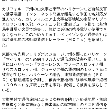
カリフォルニア州の山火事と東部のハリケーンなど自然災害
で携帯電話・インターネット問題が頻発する米国でも対応が
進んでいる。カリフォルニア山火事被害地域の南部マリブ市
とロサンゼルス郡、ベンチュラ郡と北部ビュート郡では基地
局中継塔が火災で焼失し、救助に必須の携帯電話が使用でき
なくなった。このためＡＴ＆Ｔ、ベライゾンなど通信会社は
臨時基地局の移動型通信トレーラー（ＭＣＴｓ）を急派し
た。
東部でも先月フロリダ州とジョージア州を襲ったハリケーン
「マイケル」のため約４０万人が通信途絶被害を受けた。９
月にはハリケーン「フローレンス」でノースカロライナ州、
サウスカロライナ州、ジョージア州の通信網の１０．７％に
被害が生じた。ハリケーンの場合、連邦通信委員会（ＦＣ
Ｃ）が移動経路を予測し、被害予想地域に移動式無線中継機
（ＣＯＷｓ）を搭載した車を事前に配備して被害を減らして
いる。
大型災難で通信途絶による２次被害を防ぐため基地局・無線
中継機など基盤施設なく携帯電話の端末同士のＰ２Ｐ通信を