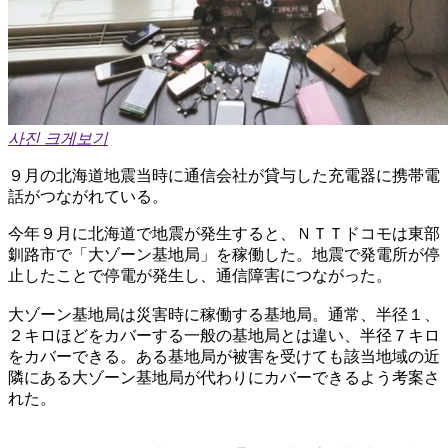
사진 크게보기
９月の北海道地震当時に通信会社が貸与した充電器に携帯電
話がつながれている。
今年９月に北海道で地震が発生すると、ＮＴＴドコモは東部
釧路市で「大ゾーン基地局」を稼働した。地震で発電所が停
止したことで停電が発生し、通信障害につながった。
大ゾーン基地局は災害時に稼働する基地局。通常、半径１、
２キロほどをカバーする一般の基地局とは違い、半径７キロ
をカバーできる。ある基地局が被害を受けても該当地域の近
隣にある大ゾーン基地局が代わりにカバーできるよう考案さ
れた。