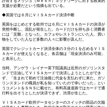
許容するメッシュ（Ｍｅｓｈ）ネットワークに対する政策的
支援が必要だという指摘も出ている。
◆英国では６月にＶＩＳＡカード決済中断
英国をはじめとする欧州では６月にＶＩＳＡカードの決済が
突然中断し、混乱が発生した。カードだけを持ち歩く消費者
には「災難」となった。カフェやレストランにいた人、買い
物をしていた人など多数の人々に影響が及んだ。
英国でクレジットカード決済全体の３分の１を占めるＶＩＳ
Ａカードが使えなくなると、各店舗は「現金決済のみ可能」
と表示した。
当時、アンゲラ・レイナー英下院議員は近所のガソリンスタ
ンドで注油してＶＩＳＡカードで決済しようとしたができ
ず、「生まれて初めて注油後に代金を支払わずに来た。ガソ
リンスタンドの職員が私を知っていたので幸いだった」とい
うコメントをＳＮＳに載せた。有料高速道路ではカードで通
行料を出そうとしたが決済できず、渋滞が生じた。
ＶＩＳＡカード欧州データセンターのスイッチの部品の欠陥