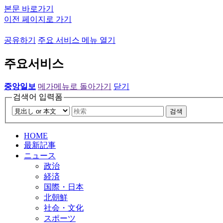
본문 바로가기
이전 페이지로 가기
공유하기
주요 서비스 메뉴 열기
주요서비스
중앙일보
메가메뉴로 돌아가기
닫기
검색어 입력폼
검색
HOME
最新記事
ニュース
政治
経済
国際・日本
北朝鮮
社会・文化
スポーツ