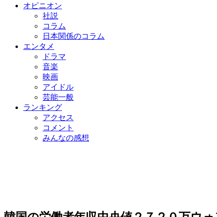
オピニオン
社説
コラム
日本関係のコラム
エンタメ
ドラマ
音楽
映画
アイドル
芸能一般
ランキング
アクセス
コメント
みんなの感想
韓国の労働者年収中央値２７２０万ウォ