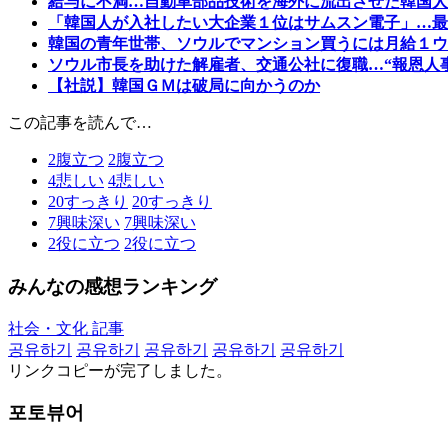
給与に不満…自動車部品技術を海外に流出させた韓国人
「韓国人が入社したい大企業１位はサムスン電子」…最
韓国の青年世帯、ソウルでマンション買うには月給１ウ
ソウル市長を助けた解雇者、交通公社に復職…“報恩人
【社説】韓国ＧＭは破局に向かうのか
この記事を読んで…
2
腹立つ
2
腹立つ
4
悲しい
4
悲しい
20
すっきり
20
すっきり
7
興味深い
7
興味深い
2
役に立つ
2
役に立つ
みんなの感想ランキング
社会・文化 記事
공유하기
공유하기
공유하기
공유하기
공유하기
リンクコピーが完了しました。
포토뷰어