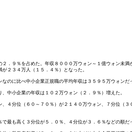
の２．９％を占めた。年収８０００万ウォン～１億ウォン未満
満が２３４万人（１５．４％）となった。
ンなのに比べ中小企業正規職の平均年収は３５９５万ウォンだ
り、中小企業の年収は１０２万ウォン（２．９％）増えた。
ン、４分位（６０～７０％）が２１４０万ウォン、７分位（３
％で最も高く３分位が５．０％、４分位が３．６％などの順だ