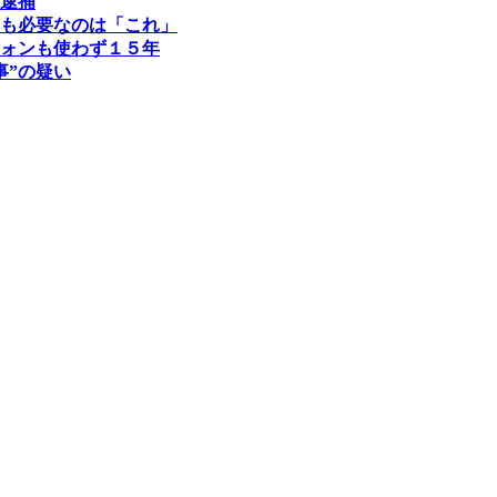
逮捕
も必要なのは「これ」
ォンも使わず１５年
事”の疑い