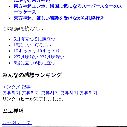
に涙ぐむ東方神起
東方神起ユンホ、帰国…気になるスーパースターのス
ーツケース
東方神起、厳しい警護を受けながら札幌行き
この記事を読んで…
511
腹立つ
511
腹立つ
18
悲しい
18
悲しい
10
すっきり
10
すっきり
227
興味深い
227
興味深い
6
役に立つ
6
役に立つ
みんなの感想ランキング
エンタメ 記事
공유하기
공유하기
공유하기
공유하기
공유하기
リンクコピーが完了しました。
포토뷰어
뉴스 메뉴 보기