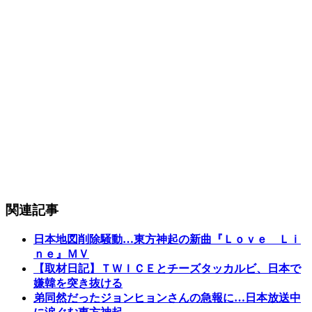
関連記事
日本地図削除騒動…東方神起の新曲『Ｌｏｖｅ Ｌｉ
ｎｅ』ＭＶ
【取材日記】ＴＷＩＣＥとチーズタッカルビ、日本で
嫌韓を突き抜ける
弟同然だったジョンヒョンさんの急報に…日本放送中