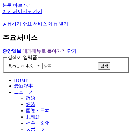
본문 바로가기
이전 페이지로 가기
공유하기
주요 서비스 메뉴 열기
주요서비스
중앙일보
메가메뉴로 돌아가기
닫기
검색어 입력폼
검색
HOME
最新記事
ニュース
政治
経済
国際・日本
北朝鮮
社会・文化
スポーツ