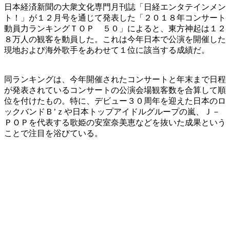
日本経済新聞の大衆文化専門月刊誌「日経エンタテインメン
ト！」が１２月号を通じて発表した「２０１８年コンサート
動員力ランキングＴＯＰ ５０」によると、東方神起は１２
８万人の観客を動員した。これは今年日本で公演を開催した
現地および海外歌手をあわせて１位に該当する成績だ。
同ランキングは、今年開催されたコンサートと年末まで日程
が発表されているコンサートの公演会場観客数を合算して順
位を付けたもの。特に、デビュー３０周年を迎えた日本のロ
ックバンドＢ’ｚや日本トップアイドルグループの嵐、Ｊ－
ＰＯＰを代表する歌姫の安室奈美恵などを抜いた成果という
ことで注目を浴びている。