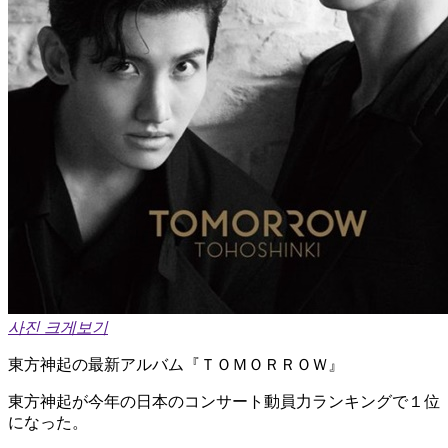
사진 크게보기
東方神起の最新アルバム『ＴＯＭＯＲＲＯＷ』
東方神起が今年の日本のコンサート動員力ランキングで１位
になった。