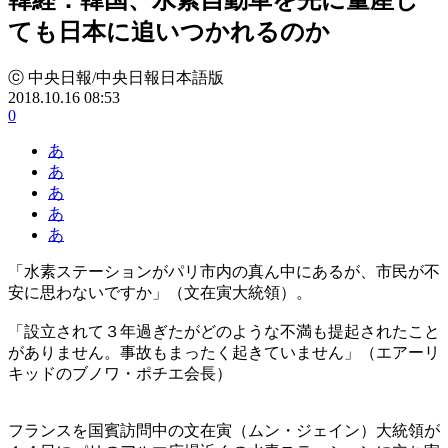
ても日本に追いつかれるのか
ⓒ 中央日報/中央日報日本語版
2018.10.16 08:53
0
あ
あ
あ
あ
あ
「水素ステーションがパリ市内の真ん中にあるが、市民が不
安に思わないですか」（文在寅大統領）。
「設立されて３年過ぎたがどのような不満も提起されたこと
がありません。事故もまったく起きていません」（エアーリ
キッドのブノワ・ポチエ会長）
フランスを国賓訪問中の文在寅（ムン・ジェイン）大統領が