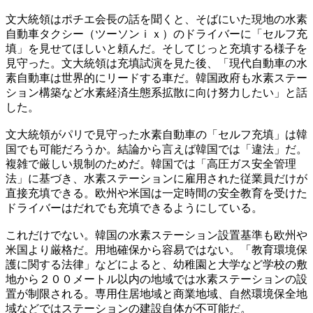
文大統領はポチエ会長の話を聞くと、そばにいた現地の水素
自動車タクシー（ツーソンｉｘ）のドライバーに「セルフ充
填」を見せてほしいと頼んだ。そしてじっと充填する様子を
見守った。文大統領は充填試演を見た後、「現代自動車の水
素自動車は世界的にリードする車だ。韓国政府も水素ステー
ション構築など水素経済生態系拡散に向け努力したい」と話
した。
文大統領がパリで見守った水素自動車の「セルフ充填」は韓
国でも可能だろうか。結論から言えば韓国では「違法」だ。
複雑で厳しい規制のためだ。韓国では「高圧ガス安全管理
法」に基づき、水素ステーションに雇用された従業員だけが
直接充填できる。欧州や米国は一定時間の安全教育を受けた
ドライバーはだれでも充填できるようにしている。
これだけでない。韓国の水素ステーション設置基準も欧州や
米国より厳格だ。用地確保から容易ではない。「教育環境保
護に関する法律」などによると、幼稚園と大学など学校の敷
地から２００メートル以内の地域では水素ステーションの設
置が制限される。専用住居地域と商業地域、自然環境保全地
域などではステーションの建設自体が不可能だ。