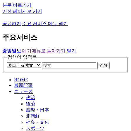
본문 바로가기
이전 페이지로 가기
공유하기
주요 서비스 메뉴 열기
주요서비스
중앙일보
메가메뉴로 돌아가기
닫기
검색어 입력폼
검색
HOME
最新記事
ニュース
政治
経済
国際・日本
北朝鮮
社会・文化
スポーツ