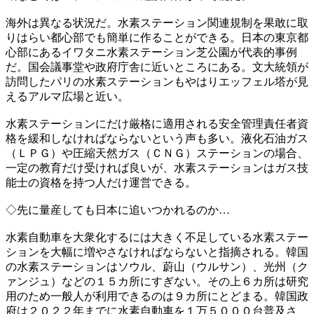
海外は異なる状況だ。水素ステーション関連規制を果敢に取
りはらい都心部でも簡単に作ることができる。日本の東京都
心部にあるイワタニ水素ステーション芝公園が代表的事例
だ。国会議事堂や政府庁舎に近いところにある。文大統領が
訪問したパリの水素ステーションもやはりエッフェル塔が見
えるアルマ広場と近い。
水素ステーションにだけ厳格に適用される安全管理責任者資
格を緩和しなければならないという声も多い。液化石油ガス
（ＬＰＧ）や圧縮天然ガス（ＣＮＧ）ステーションの場合、
一定の教育だけ受ければ良いが、水素ステーションはガス技
能士の資格を持つ人だけ運営できる。
◇先に量産しても日本に追いつかれるのか…
水素自動車を大衆化するには大きく不足している水素ステー
ションを大幅に増やさなければならないと指摘される。韓国
の水素ステーションはソウル、蔚山（ウルサン）、光州（ク
ァンジュ）などの１５カ所にすぎない。その上６カ所は研究
用のため一般人が利用できるのは９カ所にとどまる。韓国政
府は２０２２年までに水素自動車を１万５０００台普及さ