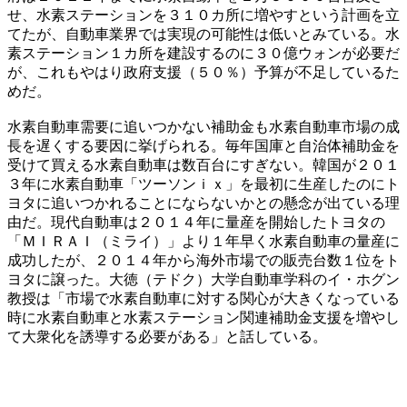
せ、水素ステーションを３１０カ所に増やすという計画を立
てたが、自動車業界では実現の可能性は低いとみている。水
素ステーション１カ所を建設するのに３０億ウォンが必要だ
が、これもやはり政府支援（５０％）予算が不足しているた
めだ。
水素自動車需要に追いつかない補助金も水素自動車市場の成
長を遅くする要因に挙げられる。毎年国庫と自治体補助金を
受けて買える水素自動車は数百台にすぎない。韓国が２０１
３年に水素自動車「ツーソンｉｘ」を最初に生産したのにト
ヨタに追いつかれることにならないかとの懸念が出ている理
由だ。現代自動車は２０１４年に量産を開始したトヨタの
「ＭＩＲＡＩ（ミライ）」より１年早く水素自動車の量産に
成功したが、２０１４年から海外市場での販売台数１位をト
ヨタに譲った。大徳（テドク）大学自動車学科のイ・ホグン
教授は「市場で水素自動車に対する関心が大きくなっている
時に水素自動車と水素ステーション関連補助金支援を増やし
て大衆化を誘導する必要がある」と話している。