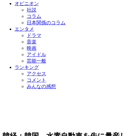
オピニオン
社説
コラム
日本関係のコラム
エンタメ
ドラマ
音楽
映画
アイドル
芸能一般
ランキング
アクセス
コメント
みんなの感想
韓経：韓国、水素自動車を先に量産し