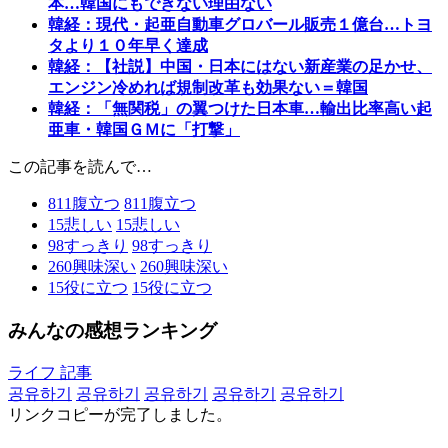
本…韓国にもできない理由ない
韓経：現代・起亜自動車グロバール販売１億台…トヨ
タより１０年早く達成
韓経：【社説】中国・日本にはない新産業の足かせ、
エンジン冷めれば規制改革も効果ない＝韓国
韓経：「無関税」の翼つけた日本車…輸出比率高い起
亜車・韓国ＧＭに「打撃」
この記事を読んで…
811
腹立つ
811
腹立つ
15
悲しい
15
悲しい
98
すっきり
98
すっきり
260
興味深い
260
興味深い
15
役に立つ
15
役に立つ
みんなの感想ランキング
ライフ 記事
공유하기
공유하기
공유하기
공유하기
공유하기
リンクコピーが完了しました。