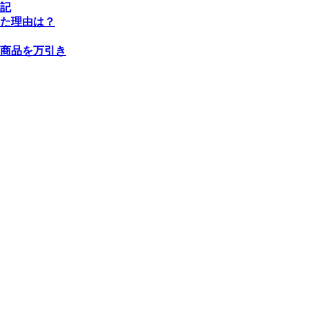
記
た理由は？
商品を万引き