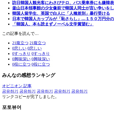
訪日韓国人観光客にわさびテロ、バス乗車券にも嫌韓表
釜山日本領事館の少女像前で韓国人同士が言い争いをし
韓国人留学生、英国で白人に「人種差別」暴行受ける
日本で韓国人カップルが「恥さらし」…１５０万円分の
「韓国人、本も読まずノーベル文学賞望む」
この記事を読んで…
21
腹立つ
21
腹立つ
0
悲しい
0
悲しい
0
すっきり
0
すっきり
0
興味深い
0
興味深い
0
役に立つ
0
役に立つ
みんなの感想ランキング
オピニオン 記事
공유하기
공유하기
공유하기
공유하기
공유하기
リンクコピーが完了しました。
포토뷰어