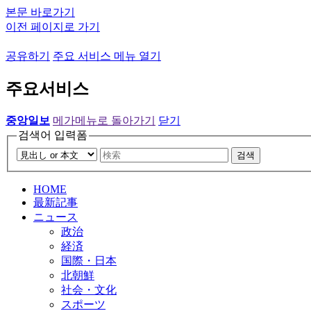
본문 바로가기
이전 페이지로 가기
공유하기
주요 서비스 메뉴 열기
주요서비스
중앙일보
메가메뉴로 돌아가기
닫기
검색어 입력폼
검색
HOME
最新記事
ニュース
政治
経済
国際・日本
北朝鮮
社会・文化
スポーツ