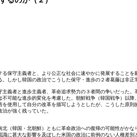
する保守主義者と、より公正な社会に速やかに発展することを
る。しかし韓国の政治でこうした保守・進歩の２者葛藤は非正
守主義者と進歩主義者、革命追求勢力の３者間の争いだった。
は不可能な進歩的変化を考慮した。朝鮮戦争（韓国戦争）以降
語を使用して自分の改革を描写しようとしたが、こうした原則
政治が強く残っていた。
南北（韓国・北朝鮮）ともに革命政治への復帰の可能性がかな
認識に甚大な影響を及ぼした米国の政治に前例のない人種差別