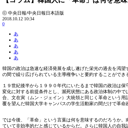
ⓒ 中央日報/中央日報日本語版
2018.10.12 10:34
0
あ
あ
あ
あ
あ
韓国の政治は急速な経済発展を成し遂げた栄光の過去を渇望
の間で繰り広げられている主導権争いと要約することができ
１９世紀後半から１９９０年代にいたるまで韓国の政治は保
変化に対する前提条件とし、瀕死状態にある政治体制の中で
合、文在寅（ムン・ジェイン）大統領と同じく革命という用
覆を望んだ韓国大学キャンパスの学生活動家の間だけで革命
では今後、「革命」という言葉は何を意味するのだろうか。
ていて非効率的だと感じているからだ。さらに韓国人の自我