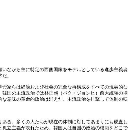
願いながら主に特定の西側国家をモデルとしている進歩主義者
常だ。
革命家らは経済および社会の完全な再構成をすべての現実的な
、韓国の主流政治では朴正熙（パク・ジョンヒ）前大統領の場
的な意味の革命的政治は消えた。主流政治を排撃して体制の転
りある。多くの人たちが現在の体制に対してあまりにも硬直し
と孤立主義が表れたため、韓国人は自国の政治の模範をどこで