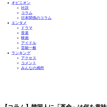
オピニオン
社説
コラム
日本関係のコラム
エンタメ
ドラマ
音楽
映画
アイドル
芸能一般
ランキング
アクセス
コメント
みんなの感想
【コラム】韓国人に「革命」は何を意味