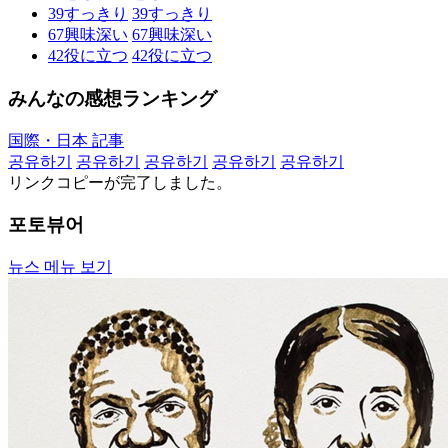
39
すっきり
39
すっきり
67
興味深い
67
興味深い
42
役に立つ
42
役に立つ
みんなの感想ランキング
国際・日本 記事
공유하기
공유하기
공유하기
공유하기
공유하기
リンクコピーが完了しました。
포토뷰어
뉴스 메뉴 보기