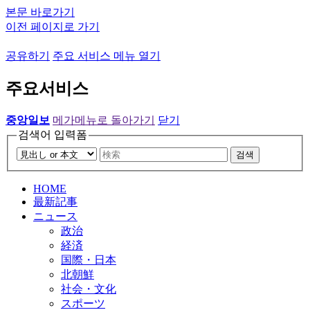
본문 바로가기
이전 페이지로 가기
공유하기
주요 서비스 메뉴 열기
주요서비스
중앙일보
메가메뉴로 돌아가기
닫기
검색어 입력폼
검색
HOME
最新記事
ニュース
政治
経済
国際・日本
北朝鮮
社会・文化
スポーツ