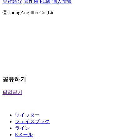
会社紹介
著作権
PC版
個人情報
ⓒ JoongAng Ilbo Co.,Ltd
공유하기
팝업닫기
ツイッター
フェイスブック
ライン
Eメール