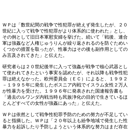
ＷＰは「数世紀間の戦争で性犯罪が絶えず発生したが、２０
世紀に入って戦争で性犯罪がより体系的に使われた」とし、
その例として旧日本軍慰安婦を挙げた。続いて「戦後、連合
軍は強姦など人権じゅうりんが繰り返されるのを防ぐためい
くつかの措置を取ったが、性暴力はその後も副作用としての
み言及されてきた」と伝えた。
研究者らは２０世紀後半に入って強姦が戦争で核心武器とし
て使われてきたという事実を認めたが、それ以降も戦争性犯
罪は絶えなかった。欧州委員会（ＥＣ）によると、１９９２
－１９９５年に発生したボスニア内戦でイスラム女性２万人
が性暴力を受けた。１９９６年に発表された国連報告書も
「過去のルワンダ内戦当時も民族浄化の目的で生きているほ
とんどすべての女性が強姦にあった」と伝えた。
ＷＰは依然として戦争性犯罪予防のための努力が不足してい
ると指摘した。ＷＰは「２０年以上も紛争地域で発生した性
暴力を起訴したり予防しようという体系的な努力はまだ存在