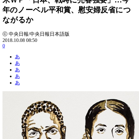
年のノーベル平和賞、慰安婦反省につ
ながるか
ⓒ 中央日報/中央日報日本語版
2018.10.08 08:50
0
あ
あ
あ
あ
あ