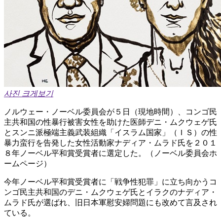
사진 크게보기
ノルウェー・ノーベル委員会が５日（現地時間）、コンゴ民
主共和国の性暴行被害女性を助けた医師デニ・ムクウェゲ氏
とスンニ派極端主義武装組織「イスラム国家」（ＩＳ）の性
暴力蛮行を告発した女性活動家ナディア・ムラド氏を２０１
８年ノーベル平和賞受賞者に選定した。（ノーベル委員会ホ
ームページ）
今年ノーベル平和賞受賞者に「戦争性犯罪」に立ち向かうコ
ンゴ民主共和国のデニ・ムクウェゲ氏とイラクのナディア・
ムラド氏が選ばれ、旧日本軍慰安婦問題にも改めて言及され
ている。