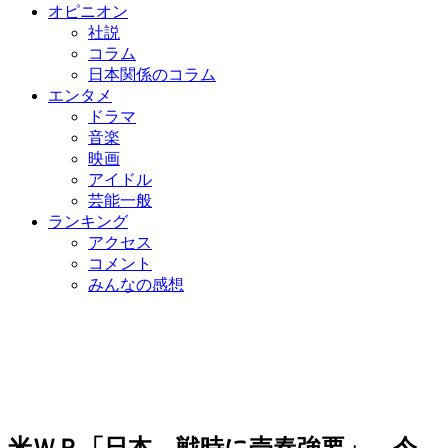
オピニオン
社説
コラム
日本関係のコラム
エンタメ
ドラマ
音楽
映画
アイドル
芸能一般
ランキング
アクセス
コメント
みんなの感想
米ＷＰ「日本、戦時に売春強要」…今