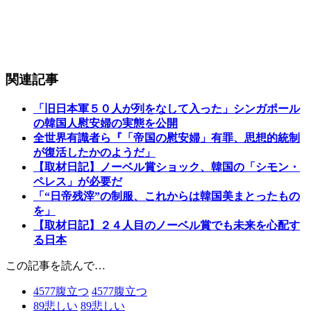
関連記事
「旧日本軍５０人が列をなして入った」シンガポール
の韓国人慰安婦の実態を公開
全世界有識者ら『「帝国の慰安婦」有罪、思想的統制
が復活したかのようだ」
【取材日記】ノーベル賞ショック、韓国の「シモン・
ペレス」が必要だ
「“日帝残滓”の制服、これからは韓国美まとったもの
を」
【取材日記】２４人目のノーベル賞でも未来を心配す
る日本
この記事を読んで…
4577
腹立つ
4577
腹立つ
89
悲しい
89
悲しい