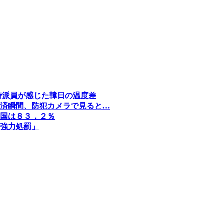
特派員が感じた韓日の温度差
済瞬間、防犯カメラで見ると…
国は８３．２％
強力処罰」