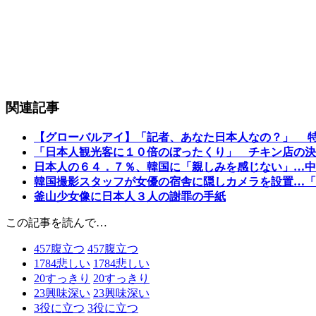
関連記事
【グローバルアイ】「記者、あなた日本人なの？」 
「日本人観光客に１０倍のぼったくり」 チキン店の決
日本人の６４．７％、韓国に「親しみを感じない」…中
韓国撮影スタッフが女優の宿舎に隠しカメラを設置…「
釜山少女像に日本人３人の謝罪の手紙
この記事を読んで…
457
腹立つ
457
腹立つ
1784
悲しい
1784
悲しい
20
すっきり
20
すっきり
23
興味深い
23
興味深い
3
役に立つ
3
役に立つ