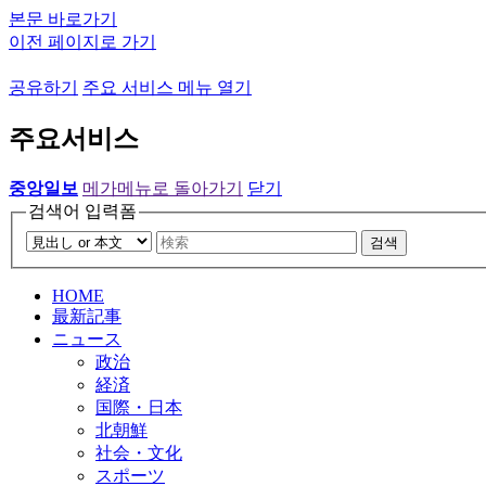
본문 바로가기
이전 페이지로 가기
공유하기
주요 서비스 메뉴 열기
주요서비스
중앙일보
메가메뉴로 돌아가기
닫기
검색어 입력폼
검색
HOME
最新記事
ニュース
政治
経済
国際・日本
北朝鮮
社会・文化
スポーツ