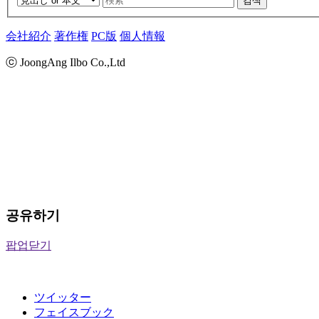
검색
会社紹介
著作権
PC版
個人情報
ⓒ JoongAng Ilbo Co.,Ltd
공유하기
팝업닫기
ツイッター
フェイスブック