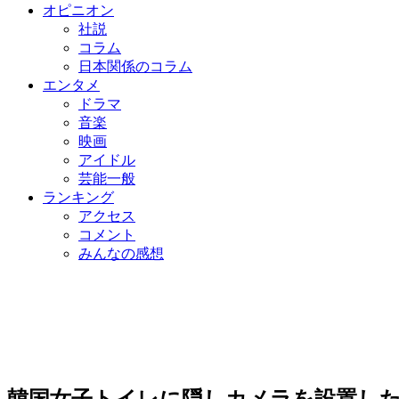
オピニオン
社説
コラム
日本関係のコラム
エンタメ
ドラマ
音楽
映画
アイドル
芸能一般
ランキング
アクセス
コメント
みんなの感想
韓国女子トイレに隠しカメラを設置し