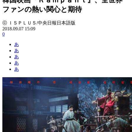
ファンの熱い関心と期待
ⓒ ＩＳＰＬＵＳ/中央日報日本語版
2018.09.07 15:09
0
あ
あ
あ
あ
あ