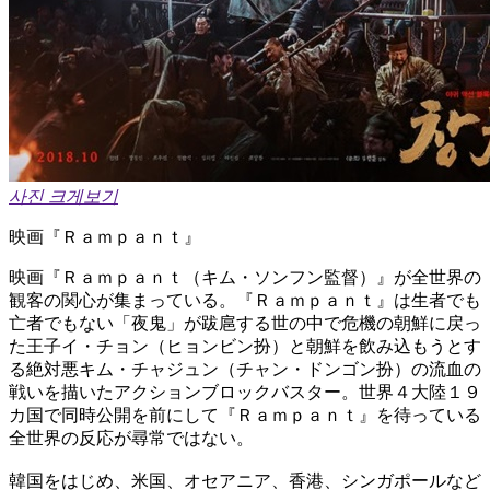
사진 크게보기
映画『Ｒａｍｐａｎｔ』
映画『Ｒａｍｐａｎｔ（キム・ソンフン監督）』が全世界の
観客の関心が集まっている。『Ｒａｍｐａｎｔ』は生者でも
亡者でもない「夜鬼」が跋扈する世の中で危機の朝鮮に戻っ
た王子イ・チョン（ヒョンビン扮）と朝鮮を飲み込もうとす
る絶対悪キム・チャジュン（チャン・ドンゴン扮）の流血の
戦いを描いたアクションブロックバスター。世界４大陸１９
カ国で同時公開を前にして『Ｒａｍｐａｎｔ』を待っている
全世界の反応が尋常ではない。
韓国をはじめ、米国、オセアニア、香港、シンガポールなど