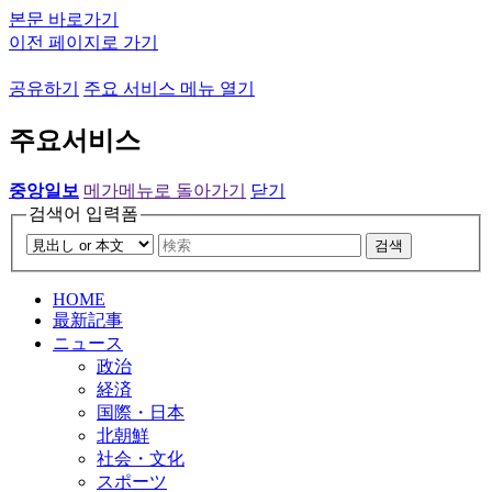
본문 바로가기
이전 페이지로 가기
공유하기
주요 서비스 메뉴 열기
주요서비스
중앙일보
메가메뉴로 돌아가기
닫기
검색어 입력폼
검색
HOME
最新記事
ニュース
政治
経済
国際・日本
北朝鮮
社会・文化
スポーツ