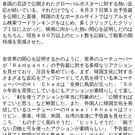
各国の言語で公開されたグローバルポスターに対する熱い反
応が続いている。それだけでなく、８月２７日第１次予告篇
を公開した直後、韓国の主なポータルサイトではリアルタイ
ム検索ワードランキングをはじめ、多くクリックしたクリッ
プ１位に上がった。映画に向かった熱い関心を証明したのは
もちろん、現在４００万以上のヒット数を記録して観客の期
待感を実感させた。
全世界の関心を証明するかのように、世界のユーチューバー
が『Ｒａｍｐａｎｔ』の予告篇に対する多様なリアクション
を見せており、注目を集めている。まず、韓国文化に対する
さまざまな反応をアップロードして人気を得ている米ユーチ
ューバーのＨｉ Ｃｈａｄは「全身に鳥肌が立った」「５０
０年前を背景にしているにもアクションが素晴らしくて楽し
い」「剣を使うアクションが本当に印象的だ」「公開すれば
すごいと思う」など称賛した。また、外国人に韓国文化を発
信しているユーチューバーのＨａｗａｉｉＫｈｏｏｎはフィ
リピン、香港、中国、米国、台湾の友達に予告篇を見せたと
ころ、「ものすごく面白そうだ」「ヒットしそうだ」「銃で
ない刃物と弓を使ったアクションが素晴らしい」「予告篇だ
け見ても世間の注目を集める。ヒットしそうだ」など多様な