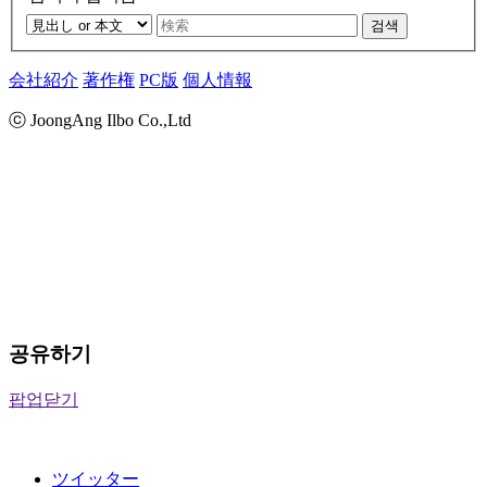
검색
会社紹介
著作権
PC版
個人情報
ⓒ JoongAng Ilbo Co.,Ltd
공유하기
팝업닫기
ツイッター