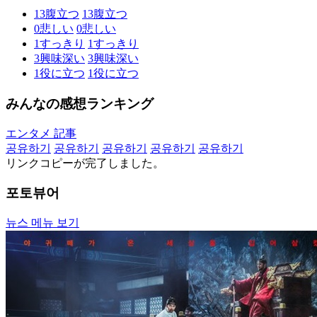
13
腹立つ
13
腹立つ
0
悲しい
0
悲しい
1
すっきり
1
すっきり
3
興味深い
3
興味深い
1
役に立つ
1
役に立つ
みんなの感想ランキング
エンタメ 記事
공유하기
공유하기
공유하기
공유하기
공유하기
リンクコピーが完了しました。
포토뷰어
뉴스 메뉴 보기