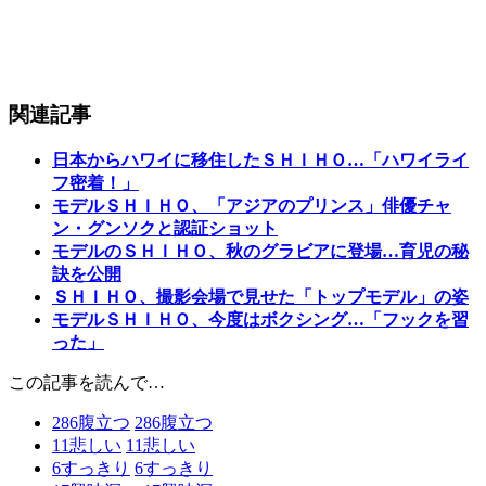
関連記事
日本からハワイに移住したＳＨＩＨＯ…「ハワイライ
フ密着！」
モデルＳＨＩＨＯ、「アジアのプリンス」俳優チャ
ン・グンソクと認証ショット
モデルのＳＨＩＨＯ、秋のグラビアに登場…育児の秘
訣を公開
ＳＨＩＨＯ、撮影会場で見せた「トップモデル」の姿
モデルＳＨＩＨＯ、今度はボクシング…「フックを習
った」
この記事を読んで…
286
腹立つ
286
腹立つ
11
悲しい
11
悲しい
6
すっきり
6
すっきり