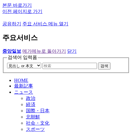
본문 바로가기
이전 페이지로 가기
공유하기
주요 서비스 메뉴 열기
주요서비스
중앙일보
메가메뉴로 돌아가기
닫기
검색어 입력폼
검색
HOME
最新記事
ニュース
政治
経済
国際・日本
北朝鮮
社会・文化
スポーツ