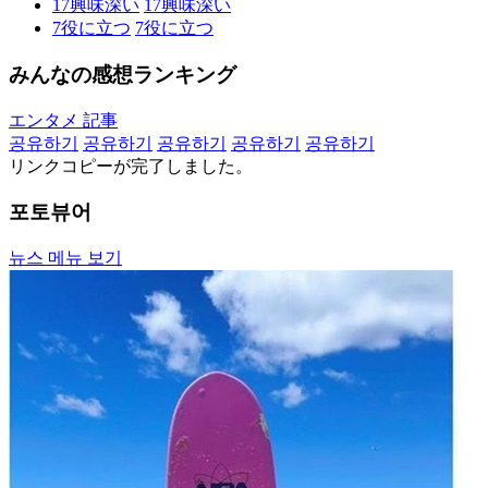
17
興味深い
17
興味深い
7
役に立つ
7
役に立つ
みんなの感想ランキング
エンタメ 記事
공유하기
공유하기
공유하기
공유하기
공유하기
リンクコピーが完了しました。
포토뷰어
뉴스 메뉴 보기