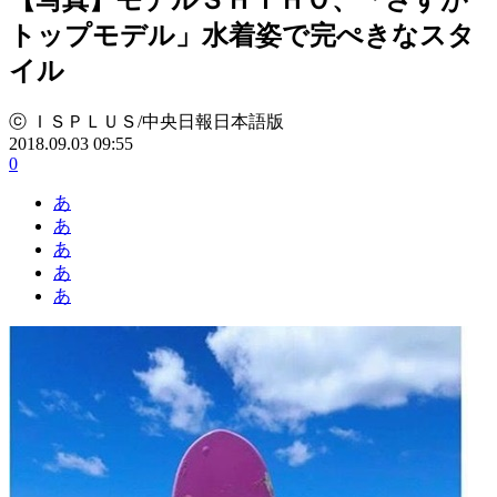
トップモデル」水着姿で完ぺきなスタ
イル
ⓒ ＩＳＰＬＵＳ/中央日報日本語版
2018.09.03 09:55
0
あ
あ
あ
あ
あ