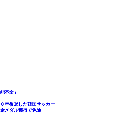
能不全」
０年後退した韓国サッカー
金メダル獲得で免除」