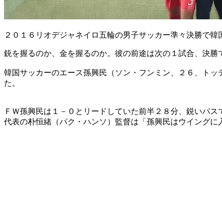
２０１６リオデジャネイロ五輪の男子サッカー準々決勝で韓
銃を握るのか、金を握るのか。彼の前途は次の１試合、決勝
韓国サッカーのエース孫興民（ソン・フンミン、２６、トッ
た。
ＦＷ孫興民は１－０とリードしていた前半２８分、鋭いパス
代表の朴恒緒（パク・ハンソ）監督は「孫興民はウイングに