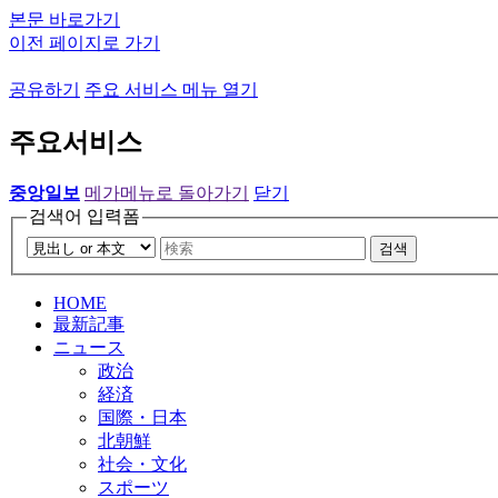
본문 바로가기
이전 페이지로 가기
공유하기
주요 서비스 메뉴 열기
주요서비스
중앙일보
메가메뉴로 돌아가기
닫기
검색어 입력폼
검색
HOME
最新記事
ニュース
政治
経済
国際・日本
北朝鮮
社会・文化
スポーツ