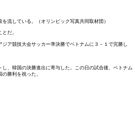
涙を流している。（オリンピック写真共同取材団）
ことだ。
アジア競技大会サッカー準決勝でベトナムに３－１で完勝し
トし、韓国の決勝進出に寄与した。この日の試合後、ベトナム
国の勝利を祝った。