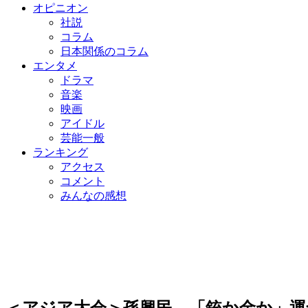
オピニオン
社説
コラム
日本関係のコラム
エンタメ
ドラマ
音楽
映画
アイドル
芸能一般
ランキング
アクセス
コメント
みんなの感想
＜アジア大会＞孫興民、「銃か金か」運