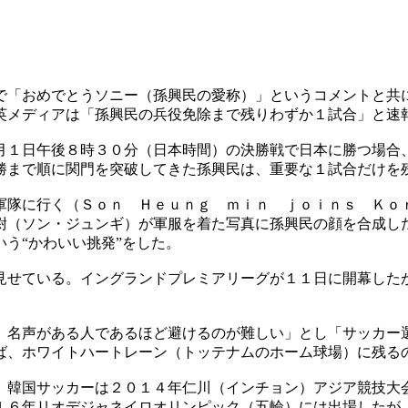
で「おめでとうソニー（孫興民の愛称）」というコメントと共
英メディアは「孫興民の兵役免除まで残りわずか１試合」と速
月１日午後８時３０分（日本時間）の決勝戦で日本に勝つ場合
勝まで順に関門を突破してきた孫興民は、重要な１試合だけを
軍隊に行く（Ｓｏｎ Ｈｅｕｎｇ ｍｉｎ ｊｏｉｎｓ Ｋｏ
尉（ソン・ジュンギ）が軍服を着た写真に孫興民の顔を合成し
う“かわいい挑発”をした。
見せている。イングランドプレミアリーグが１１日に開幕した
、名声がある人であるほど避けるのが難しい」とし「サッカー
ば、ホワイトハートレーン（トッテナムのホーム球場）に残る
。韓国サッカーは２０１４年仁川（インチョン）アジア競技大
１６年リオデジャネイロオリンピック（五輪）には出場したが