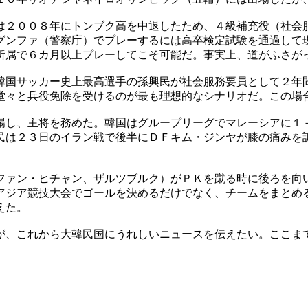
は２００８年にトンブク高を中退したため、４級補充役（社会
グンファ（警察庁）でプレーするには高卒検定試験を通過して
所属で６カ月以上プレーしてこそ可能だ。事実上、道がふさが
韓国サッカー史上最高選手の孫興民が社会服務要員として２年
堂々と兵役免除を受けるのが最も理想的なシナリオだ。この場
場し、主将を務めた。韓国はグループリーグでマレーシアに１
民は２３日のイラン戦で後半にＤＦキム・ジンヤが膝の痛みを
ファン・ヒチャン、ザルツブルク）がＰＫを蹴る時に後ろを向
アジア競技大会でゴールを決めるだけでなく、チームをまとめ
えた。
が、これから大韓民国にうれしいニュースを伝えたい。ここま