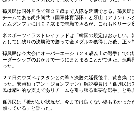
孫興民は国外居住で満２７歳まで入隊を延期できる。孫興民
チームである尚州尚武（国軍体育部隊）と牙山（アサン）ム
とムグンファには２７歳まで志願できるが、これもＫリーグ
米スポーツイラストレイテッドは「韓国の規定はおかしい。
としては残りの決勝戦で勝って金メダルを獲得した後、正々
孫興民は今大会にオーバーエージ（２４歳以上の選手）で出
ーダーシップのおかげで一つにまとまることができた。孫興
った。
２７日のウズベキスタンとの準々決勝の延長後半、黄喜燦（
った。安貞桓（アン・ジョンファン）解説委員は「孫興民は
民は精神的な支えでありチームを引っ張る重要な選手」と称
孫興民は「後がない状況だ。今までは良くない姿も多かった
願っている」と語った。