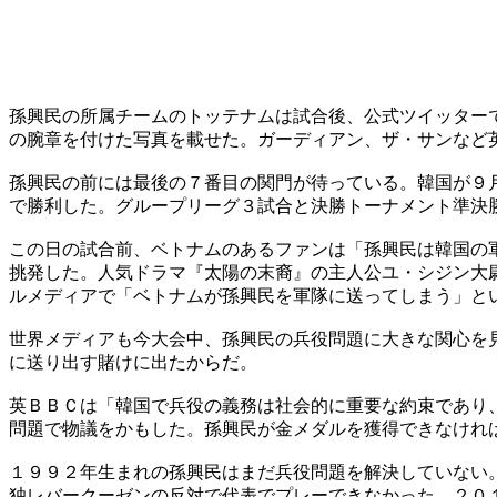
孫興民の所属チームのトッテナムは試合後、公式ツイッター
の腕章を付けた写真を載せた。ガーディアン、ザ・サンなど
孫興民の前には最後の７番目の関門が待っている。韓国が９
で勝利した。グループリーグ３試合と決勝トーナメント準決
この日の試合前、ベトナムのあるファンは「孫興民は韓国の
挑発した。人気ドラマ『太陽の末裔』の主人公ユ・シジン大
ルメディアで「ベトナムが孫興民を軍隊に送ってしまう」とい
世界メディアも今大会中、孫興民の兵役問題に大きな関心を
に送り出す賭けに出たからだ。
英ＢＢＣは「韓国で兵役の義務は社会的に重要な約束であり
問題で物議をかもした。孫興民が金メダルを獲得できなけれ
１９９２年生まれの孫興民はまだ兵役問題を解決していない
独レバークーゼンの反対で代表でプレーできなかった。２０