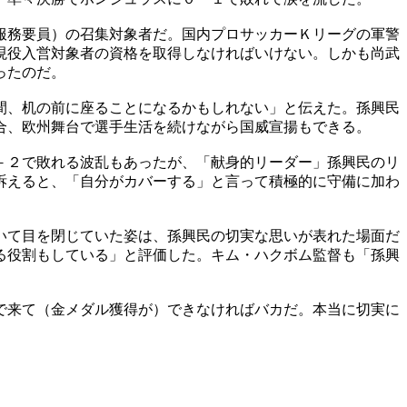
服務要員）の召集対象者だ。国内プロサッカーＫリーグの軍警
現役入営対象者の資格を取得しなければいけない。しかも尚武
ったのだ。
間、机の前に座ることになるかもしれない」と伝えた。孫興民
合、欧州舞台で選手生活を続けながら国威宣揚もできる。
－２で敗れる波乱もあったが、「献身的リーダー」孫興民のリ
訴えると、「自分がカバーする」と言って積極的に守備に加わ
いて目を閉じていた姿は、孫興民の切実な思いが表れた場面だ
る役割もしている」と評価した。キム・ハクボム監督も「孫興
で来て（金メダル獲得が）できなければバカだ。本当に切実に