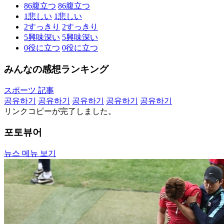
86
腹立つ
86
腹立つ
1
悲しい
1
悲しい
2
すっきり
2
すっきり
5
興味深い
5
興味深い
0
役に立つ
0
役に立つ
みんなの感想ランキング
スポーツ 記事
공유하기
공유하기
공유하기
공유하기
공유하기
リンクコピーが完了しました。
포토뷰어
뉴스 메뉴 보기