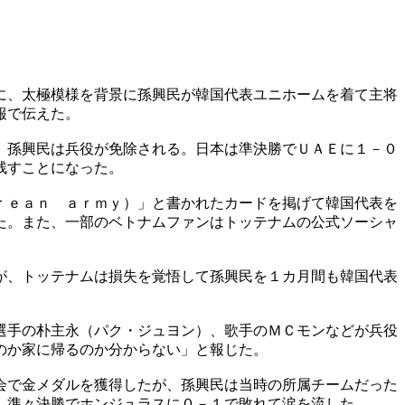
に、太極模様を背景に孫興民が韓国代表ユニホームを着て主将
報で伝えた。
、孫興民は兵役が免除される。日本は準決勝でＵＡＥに１－０
残すことになった。
ｒｅａｎ ａｒｍｙ）」と書かれたカードを掲げて韓国代表を
た。また、一部のベトナムファンはトッテナムの公式ソーシャ
が、トッテナムは損失を覚悟して孫興民を１カ月間も韓国代表
選手の朴主永（パク・ジュヨン）、歌手のＭＣモンなどが兵役
のか家に帰るのか分からない」と報じた。
会で金メダルを獲得したが、孫興民は当時の所属チームだった
、準々決勝でホンジュラスに０－１で敗れて涙を流した。