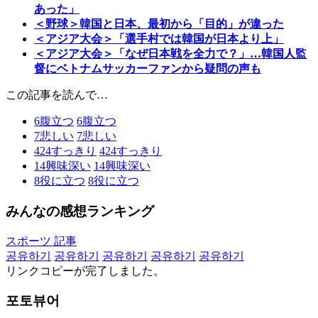
あった」
＜野球＞韓国と日本、最初から「目的」が違った
＜アジア大会＞「選手村では韓国が日本より上」
＜アジア大会＞「なぜ日本戦を全力で？」…韓国人監
督にベトナムサッカーファンから疑問の声も
この記事を読んで…
6
腹立つ
6
腹立つ
7
悲しい
7
悲しい
424
すっきり
424
すっきり
14
興味深い
14
興味深い
8
役に立つ
8
役に立つ
みんなの感想ランキング
スポーツ 記事
공유하기
공유하기
공유하기
공유하기
공유하기
リンクコピーが完了しました。
포토뷰어