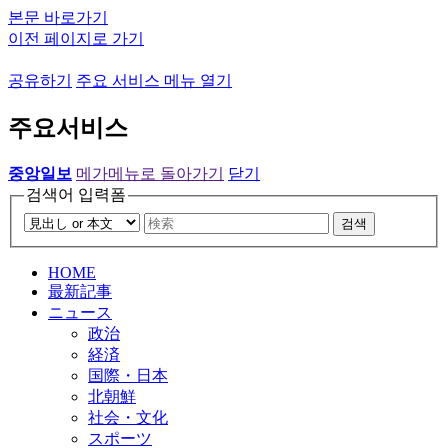
본문 바로가기
이전 페이지로 가기
공유하기
주요 서비스 메뉴 열기
주요서비스
중앙일보
메가메뉴로 돌아가기
닫기
검색어 입력폼
검색
HOME
最新記事
ニュース
政治
経済
国際・日本
北朝鮮
社会・文化
スポーツ