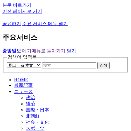
본문 바로가기
이전 페이지로 가기
공유하기
주요 서비스 메뉴 열기
주요서비스
중앙일보
메가메뉴로 돌아가기
닫기
검색어 입력폼
검색
HOME
最新記事
ニュース
政治
経済
国際・日本
北朝鮮
社会・文化
スポーツ