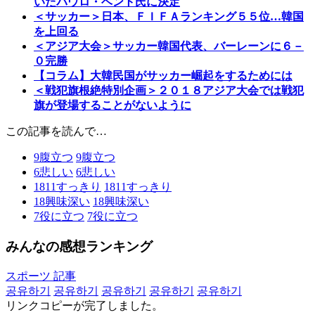
いたパウロ・ベント氏に決定
＜サッカー＞日本、ＦＩＦＡランキング５５位…韓国
を上回る
＜アジア大会＞サッカー韓国代表、バーレーンに６－
０完勝
【コラム】大韓民国がサッカー崛起をするためには
＜戦犯旗根絶特別企画＞２０１８アジア大会では戦犯
旗が登場することがないように
この記事を読んで…
9
腹立つ
9
腹立つ
6
悲しい
6
悲しい
1811
すっきり
1811
すっきり
18
興味深い
18
興味深い
7
役に立つ
7
役に立つ
みんなの感想ランキング
スポーツ 記事
공유하기
공유하기
공유하기
공유하기
공유하기
リンクコピーが完了しました。