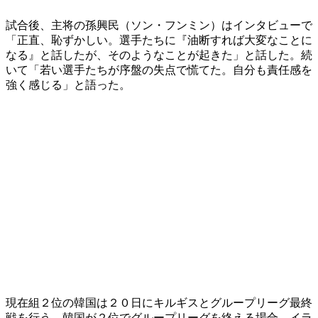
試合後、主将の孫興民（ソン・フンミン）はインタビューで
「正直、恥ずかしい。選手たちに『油断すれば大変なことに
なる』と話したが、そのようなことが起きた」と話した。続
いて「若い選手たちが序盤の失点で慌てた。自分も責任感を
強く感じる」と語った。
現在組２位の韓国は２０日にキルギスとグループリーグ最終
戦を行う。韓国が２位でグループリーグを終える場合、イラ