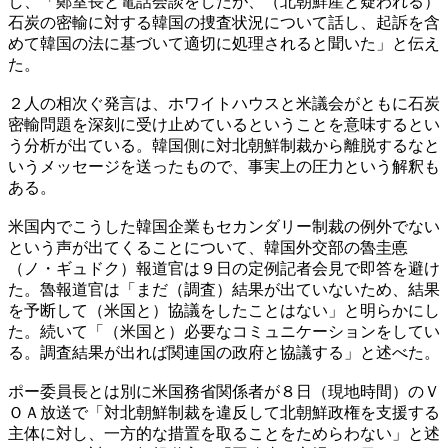
し、「鄭室長と電話会談をしたが、（北朝鮮産と疑われる）
石炭の密輸に対する韓国の捜査状況について話し、起訴を含
めて韓国の法に基づいて適切に処理されると聞いた」と伝え
た。
２人の相次ぐ発言は、ホワイトハウスと米議会がともに石炭
密輸問題を深刻に受け止めているということを意味するとい
う分析が出ている。韓国側に対北朝鮮制裁から離脱するなと
いうメッセージを送ったもので、事実上の圧力という解釈も
ある。
米国内でこうした韓国企業もセカンダリー制裁の例外でない
という声が出てくることについて、韓国外交部の魯圭悳
（ノ・ギュドク）報道官は９日の定例記者会見で即答を避け
た。魯報道官は「まだ（調査）結果が出ていないため、結果
を予断して（米国と）協議をしたことはない」と明らかにし
た。続いて「（米国と）必要なコミュニケーションをしてい
る。調査結果が出れば関連国の政府と協議する」と述べた。
ポー委員長とは別に米国務省関係者が８日（現地時間）のＶ
ＯＡ放送で「対北朝鮮制裁を違反して北朝鮮政権を支援する
主体に対し、一方的な措置を取ることをためらわない」と述