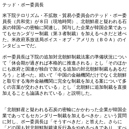
テッド・ポー委員長
米下院テロリズム・不拡散・貿易小委員会のテッド・ポー委
員長（共和党）が８日（現地時間）、北朝鮮産と疑われる石
炭の韓国への密輸に関連し、関与した企業が韓国企業であっ
てもセカンダリー制裁（第３者制裁）を加えるべきだと述べ
た。米政府系放送局ボイス・オブ・アメリカ（ＢＯＡ）のイ
ンタビューでだ。
ポー委員長は下院の追加対北朝鮮制裁法案の準備状況につい
て「休会期が過ぎれば本格的に推進される」とし「そのほか
にも政府と国連が独自で加える追加の対北朝鮮制裁もあるだ
ろう」と述べた。続いて「中国の金融機関だけでなく北朝鮮
と取引する海外金融機関に完全な制裁を加える案について多
くの言葉が交わされている」とし「北朝鮮に追加制裁を直接
加えることも論議されている」と説明した。
「北朝鮮産と疑われる石炭の密輸にかかわった企業が韓国企
業であってもセカンダリー制裁を加えるべきか」という質問
に対し、ポー委員長は「そうすべきだ」と答えた。さらに
「どの国も対北朝鮮制裁違反行為をやめるべきであり、すべ