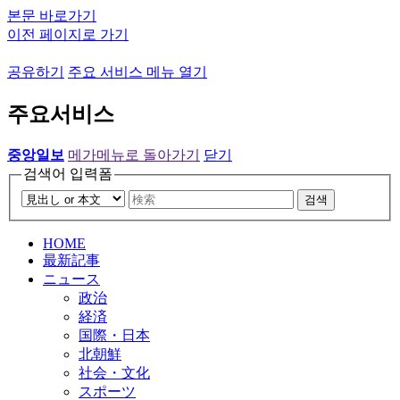
본문 바로가기
이전 페이지로 가기
공유하기
주요 서비스 메뉴 열기
주요서비스
중앙일보
메가메뉴로 돌아가기
닫기
검색어 입력폼
검색
HOME
最新記事
ニュース
政治
経済
国際・日本
北朝鮮
社会・文化
スポーツ