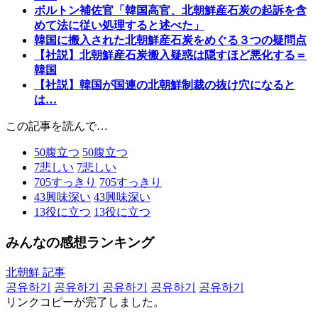
ボルトン補佐官「韓国高官、北朝鮮産石炭の起訴を含
めて法に従い処理すると述べた」
韓国に搬入された北朝鮮産石炭をめぐる３つの疑問点
【社説】北朝鮮産石炭搬入疑惑は隠すほど悪化する＝
韓国
【社説】韓国が国連の北朝鮮制裁の抜け穴になると
は…
この記事を読んで…
50
腹立つ
50
腹立つ
7
悲しい
7
悲しい
705
すっきり
705
すっきり
43
興味深い
43
興味深い
13
役に立つ
13
役に立つ
みんなの感想ランキング
北朝鮮 記事
공유하기
공유하기
공유하기
공유하기
공유하기
リンクコピーが完了しました。