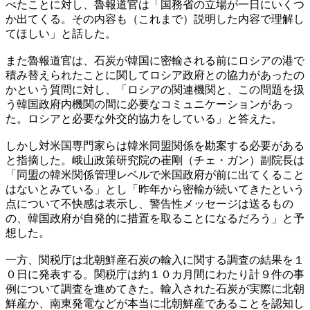
べたことに対し、魯報道官は「国務省の立場が一日にいくつ
か出てくる。その内容も（これまで）説明した内容で理解し
てほしい」と話した。
また魯報道官は、石炭が韓国に密輸される前にロシアの港で
積み替えられたことに関してロシア政府との協力があったの
かという質問に対し、「ロシアの関連機関と、この問題を扱
う韓国政府内機関の間に必要なコミュニケーションがあっ
た。ロシアと必要な外交的協力をしている」と答えた。
しかし対米国専門家らは韓米同盟関係を勘案する必要がある
と指摘した。峨山政策研究院の崔剛（チェ・ガン）副院長は
「同盟の韓米関係管理レベルで米国政府が前に出てくること
はないとみている」とし「昨年から密輸が続いてきたという
点について不快感は表示し、警告性メッセージは送るもの
の、韓国政府が自発的に措置を取ることになるだろう」と予
想した。
一方、関税庁は北朝鮮産石炭の輸入に関する調査の結果を１
０日に発表する。関税庁は約１０カ月間にわたり計９件の事
例について調査を進めてきた。輸入された石炭が実際に北朝
鮮産か、南東発電などが本当に北朝鮮産であることを認知し