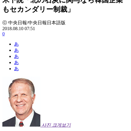
もセカンダリー制裁」
ⓒ 中央日報/中央日報日本語版
2018.08.10 07:51
0
あ
あ
あ
あ
あ
사진 크게보기