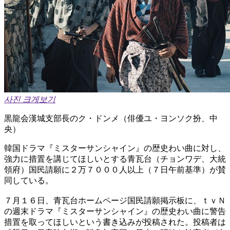
사진 크게보기
黒龍会漢城支部長のク・ドンメ（俳優ユ・ヨンソク扮、中
央）
韓国ドラマ『ミスターサンシャイン』の歴史わい曲に対し、
強力に措置を講じてほしいとする青瓦台（チョンワデ、大統
領府）国民請願に２万７０００人以上（７日午前基準）が賛
同している。
７月１６日、青瓦台ホームページ国民請願掲示板に、ｔｖＮ
の週末ドラマ『ミスターサンシャイン』の歴史わい曲に警告
措置を取ってほしいという書き込みが投稿された。投稿者は