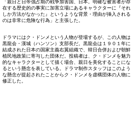
「親日と日帝強占期の戦争加害国、日本。明確な被害者が存
在する歴史的の事実に加害立場にあるキャラクターに『それ
しか方法がなかった』というような背景・理由が挿入される
のは非常に危険な行為」と主張した。
ドラマにはク・ドンメという人物が登場するが、この人物は
黒龍会・漢城（ハンソン）支部長だ。黒龍会は１９０１年に
結成された日本の国家主義右翼組織で、韓日合併および朝鮮
植民地政策に寄与した団体だ。投稿者は、ク・ドンメを魅力
的なキャラクターとして描く場合、親日を美化することにな
るという懸念を表している。ドラマ制作スタッフはこのよう
な懸念が提起されたことからク・ドンメを虚構団体の人物に
修正した。