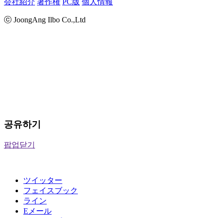
会社紹介
著作権
PC版
個人情報
ⓒ JoongAng Ilbo Co.,Ltd
공유하기
팝업닫기
ツイッター
フェイスブック
ライン
Eメール