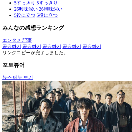
5
すっきり
5
すっきり
26
興味深い
26
興味深い
5
役に立つ
5
役に立つ
みんなの感想ランキング
エンタメ 記事
공유하기
공유하기
공유하기
공유하기
공유하기
リンクコピーが完了しました。
포토뷰어
뉴스 메뉴 보기