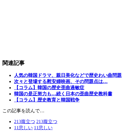
関連記事
人気の韓国ドラマ、親日美化などで歴史わい曲問題
次々と登場する慰安婦映画、その問題点は…
【コラム】韓国の歴史歪曲過敏症
韓国の是正努力も…続く日本の歪曲歴史教科書
【コラム】歴史教育と韓国戦争
この記事を読んで…
213
腹立つ
213
腹立つ
11
悲しい
11
悲しい