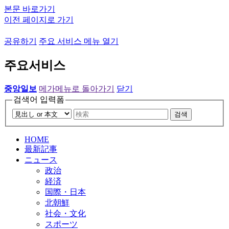
본문 바로가기
이전 페이지로 가기
공유하기
주요 서비스 메뉴 열기
주요서비스
중앙일보
메가메뉴로 돌아가기
닫기
검색어 입력폼
검색
HOME
最新記事
ニュース
政治
経済
国際・日本
北朝鮮
社会・文化
スポーツ