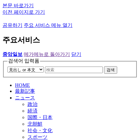
본문 바로가기
이전 페이지로 가기
공유하기
주요 서비스 메뉴 열기
주요서비스
중앙일보
메가메뉴로 돌아가기
닫기
검색어 입력폼
검색
HOME
最新記事
ニュース
政治
経済
国際・日本
北朝鮮
社会・文化
スポーツ