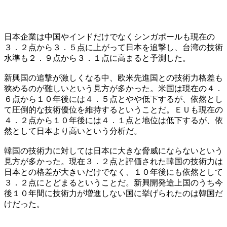
日本企業は中国やインドだけでなくシンガポールも現在の
３．２点から３．５点に上がって日本を追撃し、台湾の技術
水準も２．９点から３．１点に高まると予測した。
新興国の追撃が激しくなる中、欧米先進国との技術力格差も
狭めるのが難しいという見方が多かった。米国は現在の４．
６点から１０年後には４．５点とやや低下するが、依然とし
て圧倒的な技術優位を維持するということだ。ＥＵも現在の
４．２点から１０年後には４．１点と地位は低下するが、依
然として日本より高いという分析だ。
韓国の技術力に対しては日本に大きな脅威にならないという
見方が多かった。現在３．２点と評価された韓国の技術力は
日本との格差が大きいだけでなく、１０年後にも依然として
３．２点にとどまるということだ。新興開発途上国のうち今
後１０年間に技術力が増進しない国に挙げられたのは韓国だ
けだった。