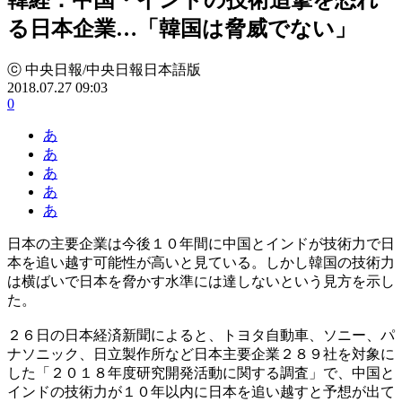
る日本企業…「韓国は脅威でない」
ⓒ 中央日報/中央日報日本語版
2018.07.27 09:03
0
あ
あ
あ
あ
あ
日本の主要企業は今後１０年間に中国とインドが技術力で日
本を追い越す可能性が高いと見ている。しかし韓国の技術力
は横ばいで日本を脅かす水準には達しないという見方を示し
た。
２６日の日本経済新聞によると、トヨタ自動車、ソニー、パ
ナソニック、日立製作所など日本主要企業２８９社を対象に
した「２０１８年度研究開発活動に関する調査」で、中国と
インドの技術力が１０年以内に日本を追い越すと予想が出て