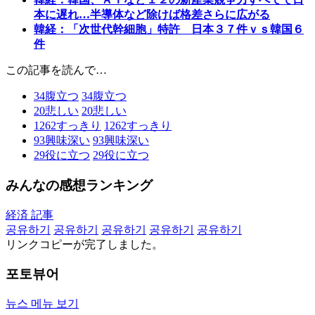
本に遅れ…半導体など除けば格差さらに広がる
韓経：「次世代幹細胞」特許 日本３７件ｖｓ韓国６
件
この記事を読んで…
34
腹立つ
34
腹立つ
20
悲しい
20
悲しい
1262
すっきり
1262
すっきり
93
興味深い
93
興味深い
29
役に立つ
29
役に立つ
みんなの感想ランキング
経済 記事
공유하기
공유하기
공유하기
공유하기
공유하기
リンクコピーが完了しました。
포토뷰어
뉴스 메뉴 보기